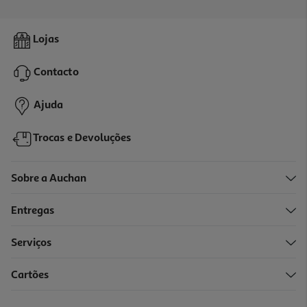
Comida Peixes Tropical Supervit Mini Granulat 100ml
Lojas
59.9 €/Lt
Contacto
5,99 €
Ajuda
Trocas e Devoluções
Sobre a Auchan
Entregas
Serviços
Cartões
Comida Peixes Tropical Supervit 1000ml
18.5 €/Lt