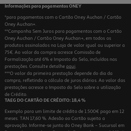
Informações para pagamentos ONEY
*para pagamentos com o Cartão Oney Auchan / Cartão
Oney Auchan+.
**Campanha Sem Juros para pagamentos com o Cartão
Oney Auchan / Cartão Oney Auchan+, em todos os
produtos assinalados na Loja de valor igual ou superior a
75€. Ao valor da compra acresce Comissão de
Formalização até 6% e Imposto do Selo, incluídos nas
prestações. Consulte detalhe
aqui
.
Comida Peixes Fundo Tropical Supervit Tablets 50 Ml
***O valor da primeira prestação depende do dia da
compra, refletindo o cálculo de juros diários. Ao valor das
8 €/un
prestações acresce o Imposto do Selo sobre a utilização
8,00 €
de Crédito.
TAEG DO CARTÃO DE CRÉDITO: 18,4 %
Exemplo para um limite de crédito de 1.500€ pago em 12
meses. TAN 17,60 %. Adesão ao Cartão sujeita a
aprovação. Informe-se junto do Oney Bank – Sucursal em