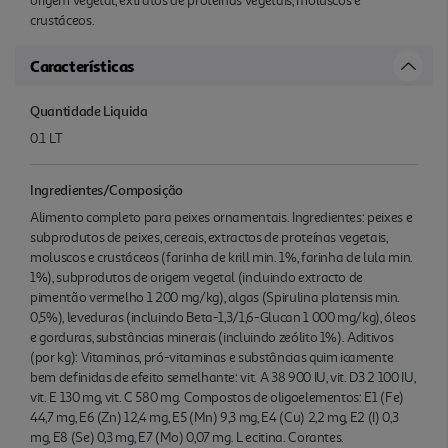
origem vegetal, extratos de proteínas vegetais, moluscos e
crustáceos.
Características
Quantidade Liquida
0.1 LT
Ingredientes/Composição
Alimento completo para peixes ornamentais. Ingredientes: peixes e
subprodutos de peixes, cereais, extractos de proteínas vegetais,
moluscos e crustáceos (farinha de krill min. 1%, farinha de lula min.
1%), subprodutos de origem vegetal (incluindo extracto de
pimentão vermelho 1 200 mg/kg), algas (Spirulina platensis min.
0,5%), leveduras (incluindo Beta-1,3/1,6-Glucan 1 000 mg/kg), óleos
e gorduras, substâncias minerais (incluindo zeólito 1%). Aditivos
(por kg): Vitaminas, pró-vitaminas e substâncias quim icamente
bem definidas de efeito semelhante: vit. A 38 900 IU, vit. D3 2 100 IU,
vit. E 130 mg, vit. C 580 mg. Compostos de oligoelementos: E1 (Fe)
44,7 mg, E6 (Zn) 12,4 mg, E5 (Mn) 9,3 mg, E4 (Cu) 2,2 mg, E2 (I) 0,3
mg, E8 (Se) 0,3 mg, E7 (Mo) 0,07 mg. L ecitina. Corantes.