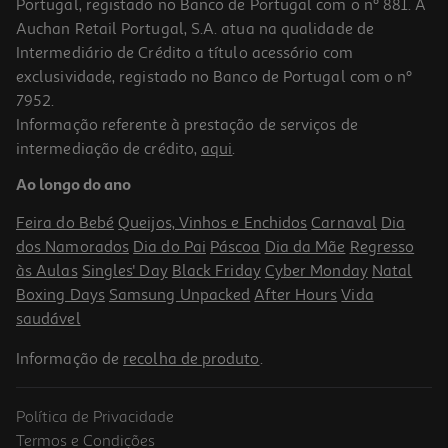
Portugal, registado no Banco de Portugal com o nº 881. A
Auchan Retail Portugal, S.A. atua na qualidade de
Intermediário de Crédito a título acessório com
exclusividade, registado no Banco de Portugal com o nº
7952.
Informação referente à prestação de serviços de
1.0
(1)
intermediação de crédito,
aqui
.
Comida Para Peixes Tropical Goldfish Colour Pellet 100ml
Ao longo do ano
32.9 €/Lt
Feira do Bebé
Queijos, Vinhos e Enchidos
Carnaval
Dia
3,29 €
dos Namorados
Dia do Pai
Páscoa
Dia da Mãe
Regresso
às Aulas
Singles' Day
Black Friday
Cyber Monday
Natal
Boxing Days
Samsung Unpacked
After Hours
Vida
saudável
Informação de
recolha de produto
.
Política de Privacidade
Termos e Condições