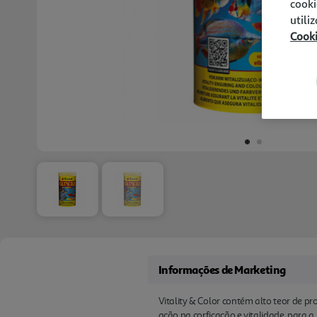
cooki
utili
Cook
Informações de Marketing
Vitality & Color contém alto teor de p
ação na corficação e vitalidade, para a