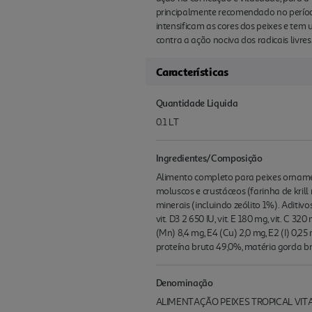
principalmente recomendado no período
intensificam as cores dos peixes e tem 
contra a ação nociva dos radicais livres
Características
Quantidade Liquida
0.1 LT
Ingredientes/Composição
Alimento completo para peixes ornamenta
moluscos e crustáceos (farinha de krill
minerais (incluindo zeólito 1%). Aditiv
vit. D3 2 650 IU, vit. E 180 mg, vit. C 
(Mn) 8,4 mg, E4 (Cu) 2,0 mg, E2 (I) 0,25
proteína bruta 49,0%, matéria gorda br
Denominação
ALIMENTAÇÃO PEIXES TROPICAL VIT