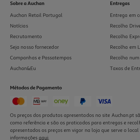
Sobre a Auchan
Entregas
Auchan Retail Portugal
Entrega em c
Comida Peixes Tropical Supervit Granulat 250ml
Notícias
Recolha Driv
50.32 €/Lt
Recrutamento
Recolha Expr
12,58 €
Seja nosso fornecedor
Recolha em L
Campanhas e Passatempos
Recolha num 
Auchan&Eu
Taxas de Ent
Métodos de Pagamento
Os preços dos produtos apresentados no site Auchan.pt sã
como referência e são os praticados para entregas e reco
apresentados os preços em vigor na loja que serve o local 
informações
aqui
.