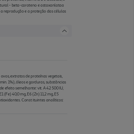
tural - beta-caroteno e astaxanlataa
do a reprodução e a proteção das células
ovos, extratos de proteínas vegetais,
 min. 1%), óleos e gorduras, substâncias
e efeito semelhante: vit. A 42 500 IU,
1 (Fe) 40,0 mg, E6 (Zn) 11,2 mg, E5
tioxidantes. Const ituintes analíticos: