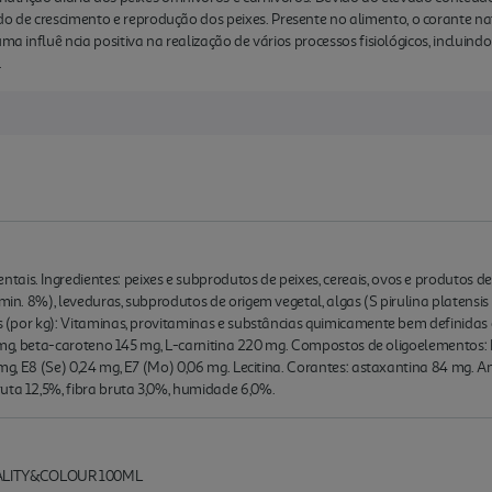
 de crescimento e reprodução dos peixes. Presente no alimento, o corante na
uma influê ncia positiva na realização de vários processos fisiológicos, incluin
.
is. Ingredientes: peixes e subprodutos de peixes, cereais, ovos e produtos de 
 min. 8%), leveduras, subprodutos de origem vegetal, algas (S pirulina platensis
os (por kg): Vitaminas, provitaminas e substâncias quimicamente bem definidas d
320 mg, beta-caroteno 145 mg, L-carnitina 220 mg. Compostos de oligoelementos: E
 mg, E8 (Se) 0,24 mg, E7 (Mo) 0,06 mg. Lecitina. Corantes: astaxantina 84 mg. An
uta 12,5%, fibra bruta 3,0%, humidade 6,0%.
ALITY&COLOUR 100ML