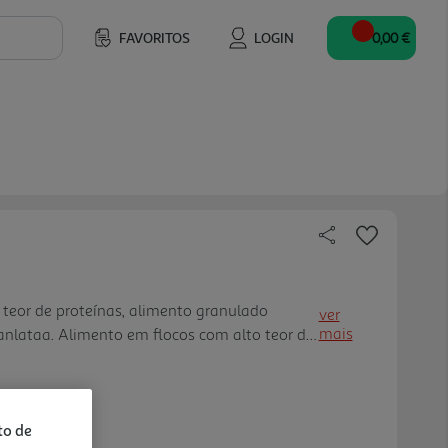
FAVORITOS
LOGIN
0,00 €
o teor de proteínas, alimento granulado
ver
mais
anlataa. Alimento em flocos com alto teor de
cação e vitalidade, para a nutrição diária dos
os. Devido ao elevado conteúdo de proteínas,
rincipalmente recomendado no período de
s peixes. Presente no alimento, o corante
to de