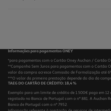
Comida Peixes Tropical Supervit Mini Granulat 100ml
59.9 €/Lt
5,99 €
Informações para pagamentos ONEY
*para pagamentos com o Cartão Oney Auchan / Cartão O
**Campanha Sem Juros para pagamentos com o Cartão Oney
valor da compra acresce Comissão de Formalização até 6%
***O valor da primeira prestação depende do dia da compra,
TAEG DO CARTÃO DE CRÉDITO: 18,4 %
Exemplo para um limite de crédito de 1.500€ pago em 12 
registado no Banco de Portugal com o nº 881. A Auchan Ret
Banco de Portugal com o nº 7952.
Informação referente à prestação de serviços de intermedi