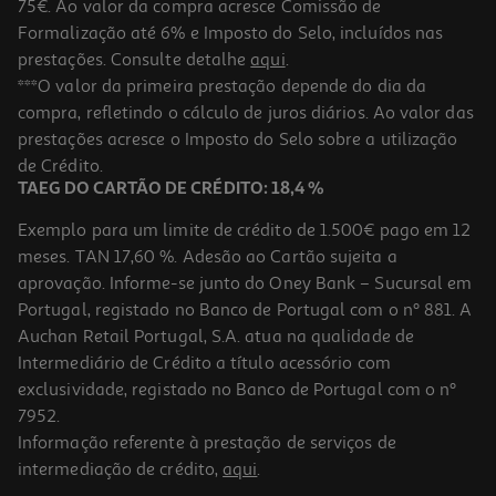
75€. Ao valor da compra acresce Comissão de
Formalização até 6% e Imposto do Selo, incluídos nas
prestações. Consulte detalhe
aqui
.
Alimento Para Peixe Tetra Goldfish 1l
***O valor da primeira prestação depende do dia da
compra, refletindo o cálculo de juros diários. Ao valor das
15.95 €/Lt
prestações acresce o Imposto do Selo sobre a utilização
15,95 €
de Crédito.
TAEG DO CARTÃO DE CRÉDITO: 18,4 %
Exemplo para um limite de crédito de 1.500€ pago em 12
meses. TAN 17,60 %. Adesão ao Cartão sujeita a
aprovação. Informe-se junto do Oney Bank – Sucursal em
Portugal, registado no Banco de Portugal com o nº 881. A
Auchan Retail Portugal, S.A. atua na qualidade de
Intermediário de Crédito a título acessório com
exclusividade, registado no Banco de Portugal com o nº
7952.
Informação referente à prestação de serviços de
intermediação de crédito,
aqui
.
Alimento Para Peixe Lago Tetra Pond 1l