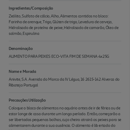
Ingredientes/Composição
Zeólito, Sulfato de cálcio, Alho, Alimentos contidos no bloco:
Farinha de arenque, Trigo, Glúten de trigo, Levedura de cerveja,
Hidrolisado de proteína de peixe, Hidrolisado de camarão, Óleo de
salmão, Espirulina
Denominação
ALIMENTO PARA PEIXES ECO-VITA FIM DE SEMANA 4x25G
Nome e Morada
Anivite, S.A. Avenida do Marco da IV Légua, 16 2615-142 Alverca do
Ribatejo Portugal
Precauções Utilização
Coloque o bloco de alimentos no aquário antes de ir de férias ou de
estar longe de casa durante um longo período. Então, começarão a
ser libertadas pequenas bolhas, cujo cheiro atrairá os peixes para se
alimentarem durante a sua ausência. O alimento é lib ertado do