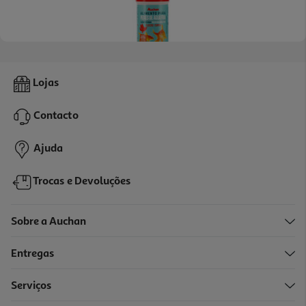
4.6
(5)
Comida Para Peixes Auchan Água Fria Em Flocos 32g
Lojas
62.19 €/Kg
Contacto
1,99 €
Ajuda
Trocas e Devoluções
Sobre a Auchan
Entregas
Serviços