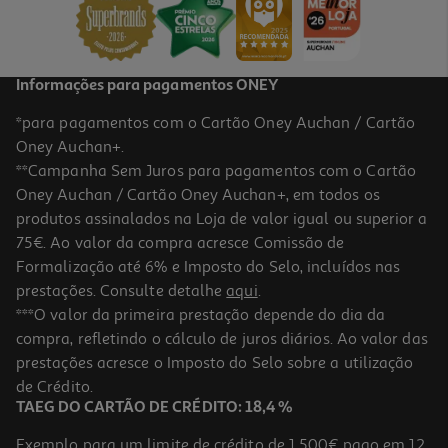
3,79 €
Informações para pagamentos ONEY
*para pagamentos com o Cartão Oney Auchan / Cartão
Oney Auchan+.
**Campanha Sem Juros para pagamentos com o Cartão
Oney Auchan / Cartão Oney Auchan+, em todos os
produtos assinalados na Loja de valor igual ou superior a
75€. Ao valor da compra acresce Comissão de
Formalização até 6% e Imposto do Selo, incluídos nas
prestações. Consulte detalhe
aqui
.
5.0
(1)
Alimento Para Peixe Eco-Vita Goldfish 250ml
***O valor da primeira prestação depende do dia da
compra, refletindo o cálculo de juros diários. Ao valor das
14.76 €/Lt
prestações acresce o Imposto do Selo sobre a utilização
3,69 €
de Crédito.
TAEG DO CARTÃO DE CRÉDITO: 18,4 %
Exemplo para um limite de crédito de 1.500€ pago em 12