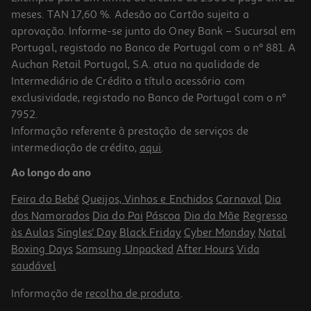
meses. TAN 17,60 %. Adesão ao Cartão sujeita a
aprovação. Informe-se junto do Oney Bank – Sucursal em
Portugal, registado no Banco de Portugal com o nº 881. A
Auchan Retail Portugal, S.A. atua na qualidade de
Intermediário de Crédito a título acessório com
exclusividade, registado no Banco de Portugal com o nº
7952.
Informação referente à prestação de serviços de
5.0
(1)
intermediação de crédito,
aqui
.
Alimento Para Peixe Eco-Vita Tropical 100ml
Ao longo do ano
29.5 €/Lt
Feira do Bebé
Queijos, Vinhos e Enchidos
Carnaval
Dia
2,95 €
dos Namorados
Dia do Pai
Páscoa
Dia da Mãe
Regresso
às Aulas
Singles' Day
Black Friday
Cyber Monday
Natal
Boxing Days
Samsung Unpacked
After Hours
Vida
saudável
Informação de
recolha de produto
.