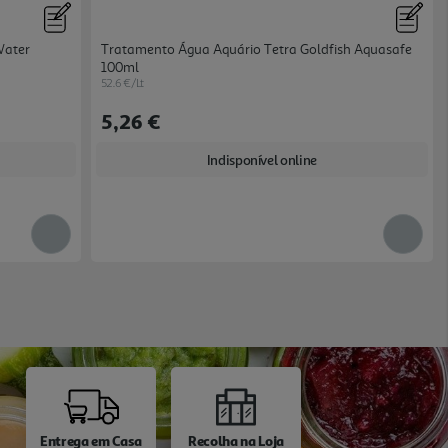
Water
Tratamento Água Aquário Tetra Goldfish Aquasafe
100ml
52.6 €/Lt
5,26 €
Indisponível online
Entrega em Casa
Recolha na Loja