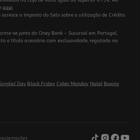
lados na Loja de valor igual ou superior a 75€. Ao
he
aqui
.
 acresce o Imposto do Selo sobre a utilização de Crédito.
forme-se junto do Oney Bank – Sucursal em Portugal,
to a título acessório com exclusividade, registado no
Singles' Day
Black Friday
Cyber Monday
Natal
Boxing
e reclamações