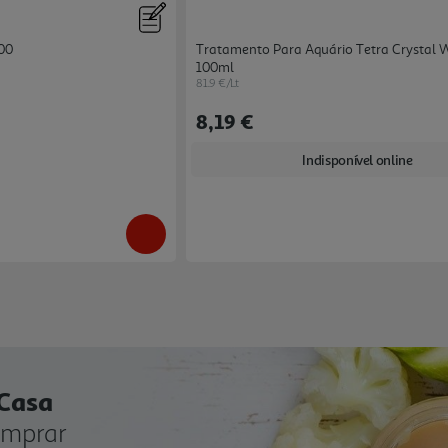
300
Tratamento Para Aquário Tetra Crystal 
100ml
81.9 €/Lt
8,19 €
Indisponível online
 Casa
omprar