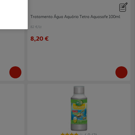
iversal
Tratamento Água Aquário Tetra Aquasafe 100ml
82 €/Lt
8,20 €