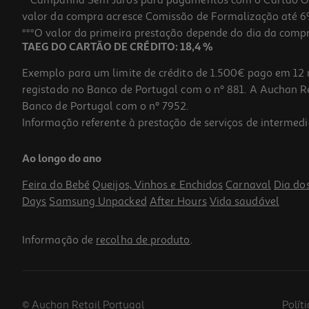
**Campanha Sem Juros para pagamentos com o Cartão Oney
valor da compra acresce Comissão de Formalização até 6%
***O valor da primeira prestação depende do dia da compra,
TAEG DO CARTÃO DE CRÉDITO: 18,4 %
Exemplo para um limite de crédito de 1.500€ pago em 12 
registado no Banco de Portugal com o nº 881. A Auchan Ret
Banco de Portugal com o nº 7952.
Informação referente à prestação de serviços de intermedi
Ao longo do ano
Feira do Bebé
Queijos, Vinhos e Enchidos
Carnaval
Dia do
Days
Samsung Unpacked
After Hours
Vida saudável
Informação de
recolha de produto
.
© Auchan Retail Portugal
Polít