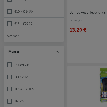
Refine by Preço: €5 - €9,99
€10 - € 14,99
Bomba Água Tecatlantis 
Refine by Preço: €10 - € 14,99
13.29 €/un
€15 - €29,99
Refine by Preço: €15 - €29,99
13,29 €
Ver mais
Marca
AQUAPOR
Refine by Marca: AQUAPOR
ECO-VITA
Refine by Marca: ECO-VITA
TECATLANTIS
Refine by Marca: TECATLANTIS
TETRA
Refine by Marca: TETRA