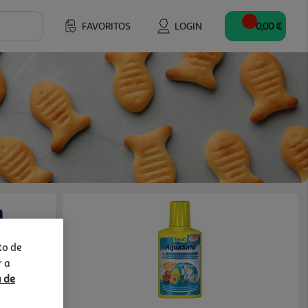
FAVORITOS
LOGIN
0,00 €
to de
r a
a de