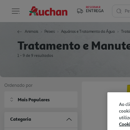
RESERVAR
ENTREGA
Pe
Animais
Peixes
Aquários e Tratamento da Água
Trat
Tratamento e Manut
1 - 9 de 9 resultados
Ordenado por
Mais Populares
Ao cl
cooki
utili
Categoria
Cook