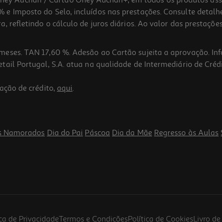
 Auchan / Cartão Oney Auchan+, em todos os produtos assina
 e Imposto do Selo, incluídos nas prestações. Consulte detal
 refletindo o cálculo de juros diários. Ao valor das prestações
meses. TAN 17,60 %. Adesão ao Cartão sujeita a aprovação. In
ail Portugal, S.A. atua na qualidade de Intermediário de Crédi
ação de crédito,
aqui
.
s Namorados
Dia do Pai
Páscoa
Dia da Mãe
Regresso às Aulas
ica de Privacidade
Termos e Condições
Política de Cookies
Livro d