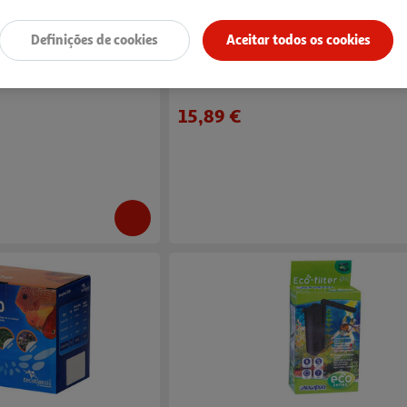
Definições de cookies
Aceitar todos os cookies
 Tetra Algumin 100ml
Bomba Água Tecatlantis Easyflux 300 Un
15.89 €/un
15,89 €
ção da Água