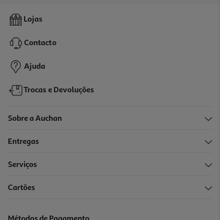
Tratamento Água Aquário Tetra Aquasafe 100ml
Lojas
82 €/Lt
Contacto
8,20 €
Ajuda
Trocas e Devoluções
Sobre a Auchan
Entregas
Serviços
4.0
(2)
Cartões
Tratamento Para Água Eco-Vita Safe Water 100ml
47.9 €/Lt
Métodos de Pagamento