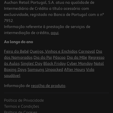
Auchan Retail Portugal, S.A. atua na qualidade de
Intermediário de Crédito a título acessório com
exclusividade, registado no Banco de Portugal com o nº
7952.
Informação referente à prestação de serviços de
intermediação de crédito,
aqui
.
Ao longo do ano
Feira do Bebé
Queijos, Vinhos e Enchidos
Carnaval
Dia
dos Namorados
Dia do Pai
Páscoa
Dia da Mãe
Regresso
às Aulas
Singles' Day
Black Friday
Cyber Monday
Natal
Boxing Days
Samsung Unpacked
After Hours
Vida
saudável
Informação de
recolha de produto
.
Política de Privacidade
Termos e Condições
Política de Cookies