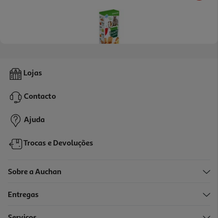
5.0
(1)
Biscoitos Para Roedores Auchan Com Frutas Pack 6 Unidades
Lojas
0.27 €/un
Contacto
1,65 €
Ajuda
Trocas e Devoluções
Sobre a Auchan
Entregas
Serviços