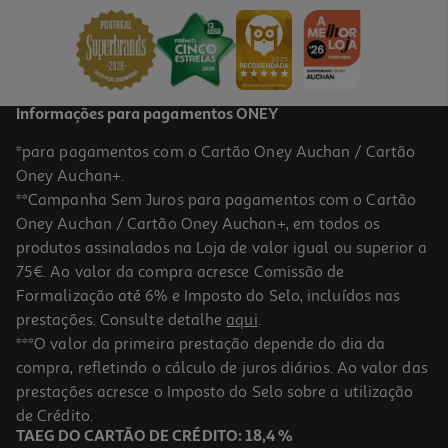
3.23 €/un
6,45 €
Informações para pagamentos ONEY
*para pagamentos com o Cartão Oney Auchan / Cartão
Oney Auchan+.
**Campanha Sem Juros para pagamentos com o Cartão
Oney Auchan / Cartão Oney Auchan+, em todos os
produtos assinalados na Loja de valor igual ou superior a
75€. Ao valor da compra acresce Comissão de
Formalização até 6% e Imposto do Selo, incluídos nas
prestações. Consulte detalhe
aqui
.
Snack Roedores Riga Crookies Maçã 50g
***O valor da primeira prestação depende do dia da
compra, refletindo o cálculo de juros diários. Ao valor das
55.8 €/Kg
prestações acresce o Imposto do Selo sobre a utilização
2,79 €
de Crédito.
TAEG DO CARTÃO DE CRÉDITO: 18,4 %