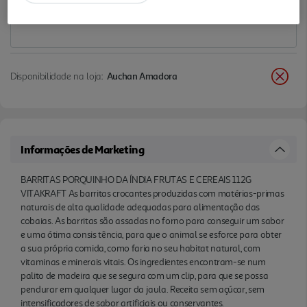
em qualquer lugar da jaula. Receita sem açúcar,
sem intensificadores de sabor artificiais ou
conservantes.
Disponibilidade na loja:
Auchan Amadora
Informações de Marketing
BARRITAS PORQUINHO DA ÍNDIA FRUTAS E CEREAIS 112G
VITAKRAFT As barritas crocantes produzidas com matérias-primas
naturais de alta qualidade adequadas para alimentação das
cobaias. As barritas são assadas no forno para conseguir um sabor
e uma ótima consis tência, para que o animal se esforce para obter
a sua própria comida, como faria no seu habitat natural, com
vitaminas e minerais vitais. Os ingredientes encontram-se num
palito de madeira que se segura com um clip, para que se possa
pendurar em qualquer lugar da jaula. Receita sem açúcar, sem
intensificadores de sabor artificiais ou conservantes.