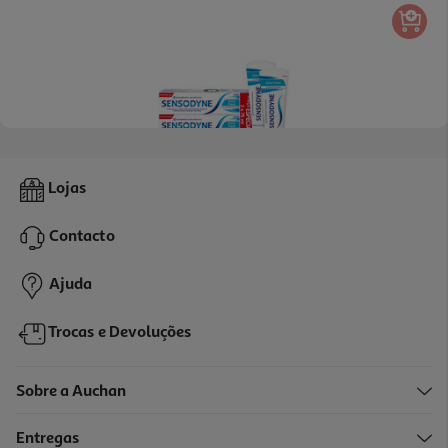
4.6
(10)
Pasta De Dentes Extra Fresh Sensodyne 2x75ml
Lojas
39.93 €/Lt
Contacto
5,99 €
Ajuda
Trocas e Devoluções
Sobre a Auchan
Entregas