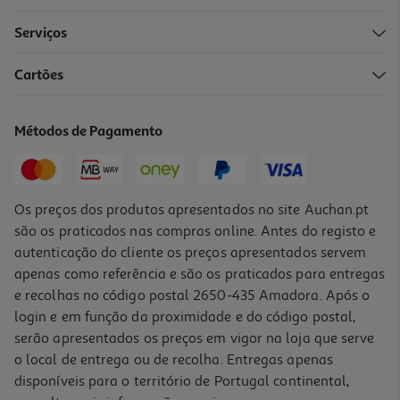
Serviços
4.6
(12)
Cartões
Pasta De Dentes Proteção Diária Sensodyne 2x75ml
39.93 €/Lt
Métodos de Pagamento
5,99 €
Os preços dos produtos apresentados no site Auchan.pt
são os praticados nas compras online. Antes do registo e
autenticação do cliente os preços apresentados servem
apenas como referência e são os praticados para entregas
e recolhas no código postal 2650-435 Amadora. Após o
login e em função da proximidade e do código postal,
serão apresentados os preços em vigor na loja que serve
o local de entrega ou de recolha. Entregas apenas
disponíveis para o território de Portugal continental,
4.8
(6)