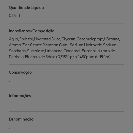
Quantidade Liquida
0.15 LT
Ingredientes/Composição
Aqua, Sorbitol, Hydrated Silica, Glycerin, Cocamidopropyl Betaine,
Aroma, Zinc Citrate, Xanthan Gum, , Sodium Hydroxide, Sodium
Saccharin, Sucralose, Limonene, Cinnamal, Eugenol. Nitrato de
Potássio, Fluoreto de Sódio (0,315% p/p, 1450ppm de Flúor).
Conservação
.
Informações
.
Denominação
.