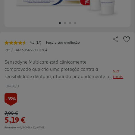
4.5
(17)
Faça a sua avaliação
Leu
17
Ref. / EAN:
5054563007704
avaliações.
Link
Sensodyne Multicare está clinicamente
para
comprovado que cria uma proteção contra a
a
ver
mesma
sensibilidade dentária, atuando profundamente na
mais
página.
parte interior do dente. Sensodyne Multicare
34.6 €/Lt
também tem todos os benefícios de uma pasta de
dentes regular como a proteção de cáries e a
-35%
remoção da placa bacteriana para uma boca limpa
e saudável.
Price reduced from
to
7,99 €
5,19 €
Promoção:
de 5/8/2026 a 20/8/2026