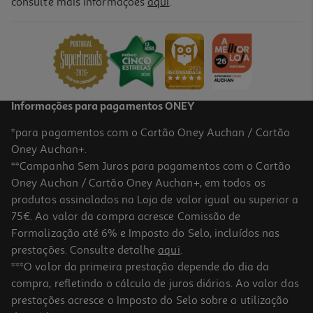
consulte mais informações
aqui
.
Pasta De Dentes Sensodyne Sensi & Gengivas Esmalte 75ml
52.8 €/Lt
3,96 €
Informações para pagamentos ONEY
*para pagamentos com o Cartão Oney Auchan / Cartão
Oney Auchan+.
**Campanha Sem Juros para pagamentos com o Cartão
Oney Auchan / Cartão Oney Auchan+, em todos os
-12%
produtos assinalados na Loja de valor igual ou superior a
75€. Ao valor da compra acresce Comissão de
Formalização até 6% e Imposto do Selo, incluídos nas
prestações. Consulte detalhe
aqui
.
4.0
(3)
Pasta De Dentes Sensibilidade & Gengivas Branqueadora
***O valor da primeira prestação depende do dia da
Sensodyne 75ml
compra, refletindo o cálculo de juros diários. Ao valor das
46.53 €/Lt
Price reduced from
to
prestações acresce o Imposto do Selo sobre a utilização
3,98 €
3,49 €