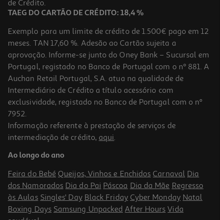
de Crédito.
Promoção
TAEG DO CARTÃO DE CRÉDITO: 18,4 %
Exemplo para um limite de crédito de 1.500€ pago em 12
meses. TAN 17,60 %. Adesão ao Cartão sujeita a
aprovação. Informe-se junto do Oney Bank – Sucursal em
Portugal, registado no Banco de Portugal com o nº 881. A
Auchan Retail Portugal, S.A. atua na qualidade de
Intermediário de Crédito a título acessório com
exclusividade, registado no Banco de Portugal com o nº
7952.
Informação referente à prestação de serviços de
4.7
(11)
intermediação de crédito,
aqui
.
Pasta De Dentes Proteção Diária Sensodyne 75ml
Ao longo do ano
40 €/Lt
Feira do Bebé
Queijos, Vinhos e Enchidos
Carnaval
Dia
3,00 €
dos Namorados
Dia do Pai
Páscoa
Dia da Mãe
Regresso
às Aulas
Singles' Day
Black Friday
Cyber Monday
Natal
Boxing Days
Samsung Unpacked
After Hours
Vida