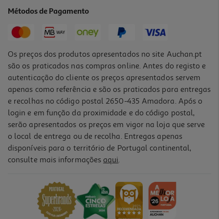
23.87 €/Lt
Métodos de Pagamento
3,58 €
Os preços dos produtos apresentados no site Auchan.pt
são os praticados nas compras online. Antes do registo e
autenticação do cliente os preços apresentados servem
apenas como referência e são os praticados para entregas
e recolhas no código postal 2650-435 Amadora. Após o
login e em função da proximidade e do código postal,
serão apresentados os preços em vigor na loja que serve
o local de entrega ou de recolha. Entregas apenas
disponíveis para o território de Portugal continental,
4.0
(1)
consulte mais informações
aqui
.
Pasta Oral-B Dentífrica Pro-Expert 75ml
49.87 €/Lt
3,74 €