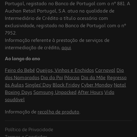
Portugal, registado no Banco de Portugal com o nº 881. A
Auchan Retail Portugal, S.A. atua na qualidade de
Intermediário de Crédito a título acessório com
exclusividade, registado no Banco de Portugal com o nº
7952.
Informação referente à prestação de serviços de
5.0
(1)
intermediação de crédito,
aqui
.
Pasta De Dentes Jordan Manga E Menta 50ml
Ao longo do ano
49.8 €/Lt
Feira do Bebé
Queijos, Vinhos e Enchidos
Carnaval
Dia
2,49 €
dos Namorados
Dia do Pai
Páscoa
Dia da Mãe
Regresso
às Aulas
Singles' Day
Black Friday
Cyber Monday
Natal
Boxing Days
Samsung Unpacked
After Hours
Vida
saudável
Informação de
recolha de produto
.
Política de Privacidade
Termos e Condições