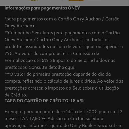
Informações para pagamentos ONEY
*para pagamentos com o Cartão Oney Auchan / Cartão
Oney Auchan+.
**Campanha Sem Juros para pagamentos com o Cartão
Oney Auchan / Cartão Oney Auchan+, em todos os
produtos assinalados na Loja de valor igual ou superior a
75€. Ao valor da compra acresce Comissão de
Formalização até 6% e Imposto do Selo, incluídos nas
prestações. Consulte detalhe
aqui
.
Pasta Dentífrica Branqueadora Jordan 75ml
***O valor da primeira prestação depende do dia da
compra, refletindo o cálculo de juros diários. Ao valor das
33.2 €/Lt
prestações acresce o Imposto do Selo sobre a utilização
2,49 €
de Crédito.
TAEG DO CARTÃO DE CRÉDITO: 18,4 %
Exemplo para um limite de crédito de 1.500€ pago em 12
meses. TAN 17,60 %. Adesão ao Cartão sujeita a
aprovação. Informe-se junto do Oney Bank – Sucursal em