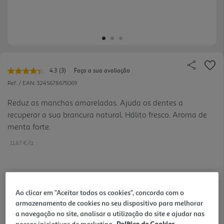
4.3
(3)
Faça a sua avaliação
Leu
3
Ref. / EAN:
3245678675069
avaliações.
Link
Reduz as manchas amareladas. Ajuda os dentes a
para
recuperar a sua brancura natural. Hálito fresco. Aroma de
a
mesma
menta forte.
página.
11.87 €/Lt
0,89 €
Ao clicar em "Aceitar todos os cookies", concorda com o
armazenamento de cookies no seu dispositivo para melhorar
Notas de preparação
a navegação no site, analisar a utilização do site e ajudar nas
nossas iniciativas de marketing.
Política de Cookies