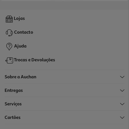
Pasta Dentífrica Auchan Com Bicarbonato De Sódio 75 Ml
Lojas
15.33 €/Lt
Contacto
1,15 €
Ajuda
Trocas e Devoluções
Sobre a Auchan
Entregas
Serviços
4.7
(13)
Cartões
Pasta De Dentes Branqueadora Proteção Caries Aquafresh 2x75ml