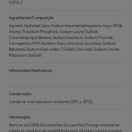
0.075 LT
Ingredientes/Composição
Glycerin, Hydrated Silica, Sodium Hexametaphosphate, Aqua, PEG6,
Aroma, Trisodium Phosphate, Sodium Lauryl Sulfate,
Cocamidopropyl Betaine, Sodium Saccharin, Sodium Fluoride,
Carrageenan, PVP, Xanthan Gum, Limonene, Sucralose, Sodium
Benzoate, Sodium Hydr oxide, CI 74160, Citric Acid, Sodium Citrate,
Potassium Sorbate
Informações Nutricionais
.
Conservação
Conservar à temperatura ambiente (15°C a 30°C).
Informações
Remove até 100% das manchas da superfície Protege ativamente
contra as manchas da superfície durante 24 horas com escovagem