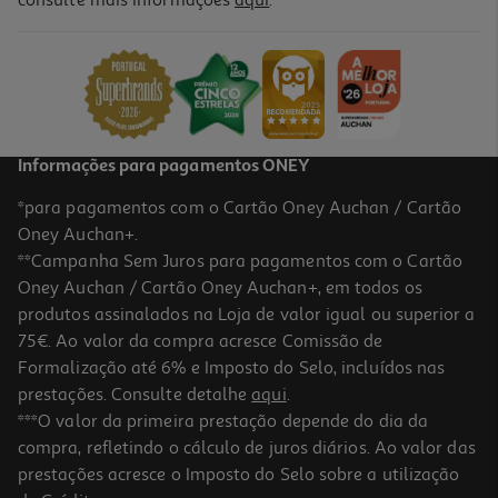
consulte mais informações
aqui
.
Pasta Oral-B Dentífrica Pro-Expert 75ml
49.87 €/Lt
3,74 €
Informações para pagamentos ONEY
*para pagamentos com o Cartão Oney Auchan / Cartão
Oney Auchan+.
**Campanha Sem Juros para pagamentos com o Cartão
Oney Auchan / Cartão Oney Auchan+, em todos os
produtos assinalados na Loja de valor igual ou superior a
75€. Ao valor da compra acresce Comissão de
Formalização até 6% e Imposto do Selo, incluídos nas
prestações. Consulte detalhe
aqui
.
5.0
(6)
Pasta Colgate Dentífrica Max White One Optic 75ml
***O valor da primeira prestação depende do dia da
compra, refletindo o cálculo de juros diários. Ao valor das
44.8 €/Lt
prestações acresce o Imposto do Selo sobre a utilização
3,36 €