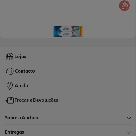
4.6
(17)
Pasta Dentífrica Auchan Super Branqueadora 2x75ml
Lojas
11.27 €/Lt
Contacto
1,69 €
Ajuda
Trocas e Devoluções
Sobre a Auchan
Entregas