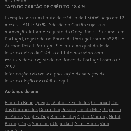
de Crédito.
TAEG DO CARTÃO DE CRÉDITO: 18,4 %
Exemplo para um limite de crédito de 1.500€ pago em 12
meses. TAN 17,60 %. Adesão ao Cartão sujeita a
aprovação. Informe-se junto do Oney Bank – Sucursal em
Portugal, registado no Banco de Portugal com o nº 881. A
Auchan Retail Portugal, S.A. atua na qualidade de
Intermediário de Crédito a título acessório com
exclusividade, registado no Banco de Portugal com o nº
7952.
Informação referente à prestação de serviços de
intermediação de crédito,
aqui
.
Pasta Dentífrica Branqueadora Jordan 75ml
Ao longo do ano
27.07 €/Lt
Feira do Bebé
Queijos, Vinhos e Enchidos
Carnaval
Dia
2,03 €
dos Namorados
Dia do Pai
Páscoa
Dia da Mãe
Regresso
às Aulas
Singles' Day
Black Friday
Cyber Monday
Natal
Boxing Days
Samsung Unpacked
After Hours
Vida
saudável