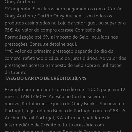
Oney Auchan+.
**Campanha Sem Juros para pagamentos com o Cartão
Oney Auchan / Cartão Oney Auchan+, em todos os
produtos assinalados na Loja de valor igual ou superior a
75€. Ao valor da compra acresce Comissão de
Formalização até 6% e Imposto do Selo, incluídos nas
prestações. Consulte detalhe
aqui
.
5.0
(1)
Snack Hero Solo Bio Milho Aveia E Banana 25g
***O valor da primeira prestação depende do dia da
compra, refletindo o cálculo de juros diários. Ao valor das
46 €/Kg
prestações acresce o Imposto do Selo sobre a utilização
1,15 €
de Crédito.
TAEG DO CARTÃO DE CRÉDITO: 18,4 %
Exemplo para um limite de crédito de 1.500€ pago em 12
meses. TAN 17,60 %. Adesão ao Cartão sujeita a
aprovação. Informe-se junto do Oney Bank – Sucursal em
Portugal, registado no Banco de Portugal com o nº 881. A
Auchan Retail Portugal, S.A. atua na qualidade de
Intermediário de Crédito a título acessório com
exclusividade, registado no Banco de Portugal com o nº