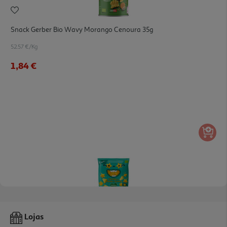
Snack Gerber Bio Wavy Morango Cenoura 35g
52.57 €/Kg
1,84 €
5.0
(4)
Snack Bledina Bio Estrelas Ananás E Quinoa 20g
Lojas