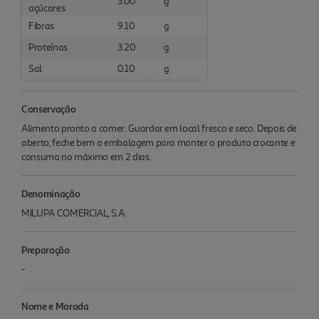
3.00
g
açúcares
Fibras
9.10
g
Proteínas
3.20
g
Sal
0.10
g
Conservação
Alimento pronto a comer. Guardar em local fresco e seco. Depois de
aberto, feche bem a embalagem para manter o produto crocante e
consuma no máximo em 2 dias.
Denominação
MILUPA COMERCIAL, S.A.
Preparação
-
Nome e Morada