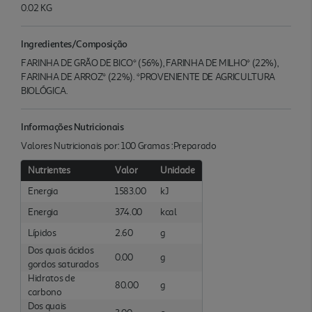
0.02 KG
Ingredientes/Composição
FARINHA DE GRÃO DE BICO* (56%), FARINHA DE MILHO* (22%),
FARINHA DE ARROZ* (22%). *PROVENIENTE DE AGRICULTURA
BIOLÓGICA.
Informações Nutricionais
Valores Nutricionais por: 100 Gramas :Preparado
Nutrientes
Valor
Unidade
Energia
1583.00
kJ
Energia
374.00
kcal
Lípidos
2.60
g
Dos quais ácidos
0.00
g
gordos saturados
Hidratos de
80.00
g
carbono
Dos quais