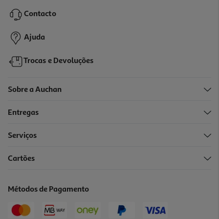
49.5 €/Kg
Contacto
0,99 €
Ajuda
Trocas e Devoluções
Sobre a Auchan
Entregas
Serviços
5.0
(7)
Cartões
Snack Gerber Bio Framboesa 35g
52.57 €/Kg
Métodos de Pagamento
1,84 €