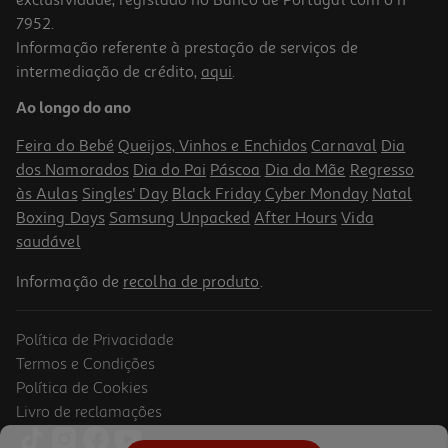
7952.
Informação referente à prestação de serviços de
4.3
(8)
intermediação de crédito,
aqui
.
Snack Hero Solo Bio Milho E Aveia 25g
Ao longo do ano
45.6 €/Kg
Feira do Bebé
Queijos, Vinhos e Enchidos
Carnaval
Dia
1,14 €
dos Namorados
Dia do Pai
Páscoa
Dia da Mãe
Regresso
às Aulas
Singles' Day
Black Friday
Cyber Monday
Natal
Boxing Days
Samsung Unpacked
After Hours
Vida
saudável
Informação de
recolha de produto
.
Política de Privacidade
Termos e Condições
Política de Cookies
Livro de reclamações
4.5
(4)
Snack Hero Solo Bio Manga Mini Puffs 18g