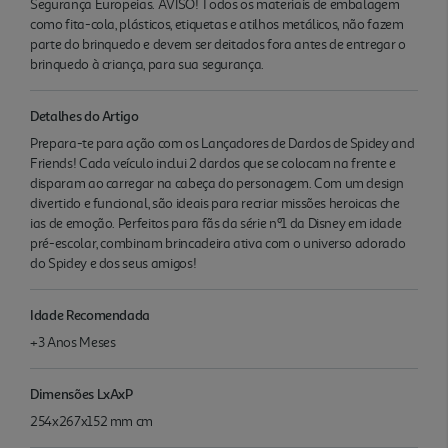
Segurança Europeias. AVISO! Todos os materiais de embalagem
como fita-cola, plásticos, etiquetas e atilhos metálicos, não fazem
parte do brinquedo e devem ser deitados fora antes de entregar o
brinquedo à criança, para sua segurança.
Detalhes do Artigo
Prepara-te para ação com os Lançadores de Dardos de Spidey and
Friends! Cada veículo inclui 2 dardos que se colocam na frente e
disparam ao carregar na cabeça do personagem. Com um design
divertido e funcional, são ideais para recriar missões heroicas che
ias de emoção. Perfeitos para fãs da série nº1 da Disney em idade
pré-escolar, combinam brincadeira ativa com o universo adorado
do Spidey e dos seus amigos!
Idade Recomendada
+3 Anos Meses
Dimensões LxAxP
254x267x152 mm cm