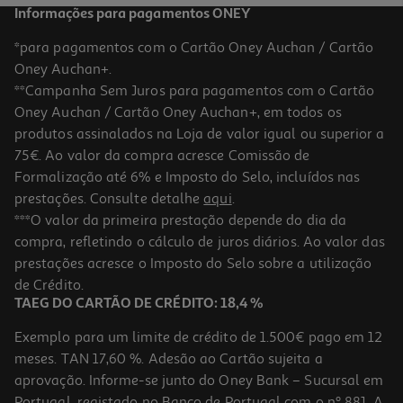
Informações para pagamentos ONEY
*para pagamentos com o Cartão Oney Auchan / Cartão
Oney Auchan+.
**Campanha Sem Juros para pagamentos com o Cartão
Oney Auchan / Cartão Oney Auchan+, em todos os
produtos assinalados na Loja de valor igual ou superior a
75€. Ao valor da compra acresce Comissão de
Formalização até 6% e Imposto do Selo, incluídos nas
prestações. Consulte detalhe
aqui
.
Figuras Básica Minnie Pack 5
***O valor da primeira prestação depende do dia da
compra, refletindo o cálculo de juros diários. Ao valor das
12.99 €/un
prestações acresce o Imposto do Selo sobre a utilização
12,99 €
de Crédito.
TAEG DO CARTÃO DE CRÉDITO: 18,4 %
Exemplo para um limite de crédito de 1.500€ pago em 12
meses. TAN 17,60 %. Adesão ao Cartão sujeita a
aprovação. Informe-se junto do Oney Bank – Sucursal em
Portugal, registado no Banco de Portugal com o nº 881. A