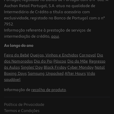
Auchan Retail Portugal, S.A. atua na qualidade de
Intermediário de Crédito a título acessório com
exclusividade, registado no Banco de Portugal com o nº
7952.
Informação referente à prestação de serviços de
intermediação de crédito,
aqui
.
Patinho De Borracha Disney Modelos Sortidos
Ao longo do ano
2.99 €/un
Feira do Bebé
Queijos, Vinhos e Enchidos
Carnaval
Dia
2,99 €
dos Namorados
Dia do Pai
Páscoa
Dia da Mãe
Regresso
às Aulas
Singles' Day
Black Friday
Cyber Monday
Natal
Boxing Days
Samsung Unpacked
After Hours
Vida
saudável
Informação de
recolha de produto
.
Política de Privacidade
Termos e Condições