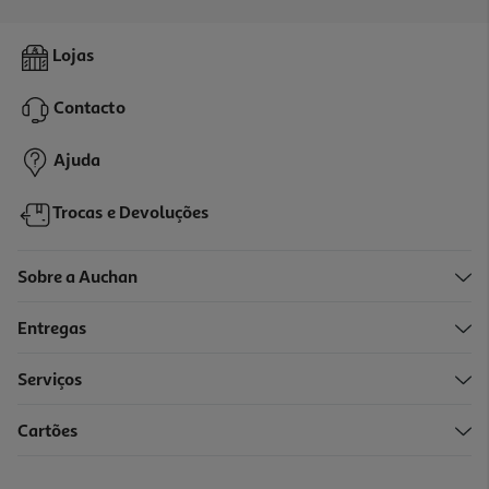
4.9
(24)
Veículo Webbed Spidey&friends Wheelies Cores Sortidas
Lojas
24.99 €/un
Contacto
24,99 €
Ajuda
Trocas e Devoluções
Sobre a Auchan
Entregas
Serviços
Cartões
Veículo Die Cast Spidey&friends Modelos Sortidos
8.99 €/un