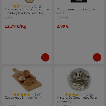
2.0
(1)
Cogumelos Shitake (economia
Mix Cogumelos Baby Cuga
Circular) Produto Local Kg
200 G
1.28 €/un
14.95 €/Kg
12,79 €
/Kg
2,99 €
4.5
(8)
4.3
(3)
Cogumelos Shitake Kg
Mistura De Cogumelos Para
Saltear Kg
1.30 €/un
3.15 €/un