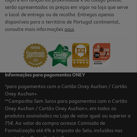
login e em função da proximidade e do código postal,
serão apresentados os preços em vigor na loja que serve
o local de entrega ou de recolha. Entregas apenas
disponíveis para o território de Portugal continental,
consulte mais informações
aqui
.
Informações para pagamentos ONEY
*para pagamentos com o Cartão Oney Auchan / Cartão
Oney Auchan+.
**Campanha Sem Juros para pagamentos com o Cartão
Oney Auchan / Cartão Oney Auchan+, em todos os
produtos assinalados na Loja de valor igual ou superior a
75€. Ao valor da compra acresce Comissão de
Formalização até 6% e Imposto do Selo, incluídos nas