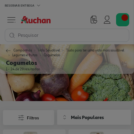
RESERVAR
ENTREGA
Pesquisar
Campanhas
Vida Saudável
Tudo para ter uma vida mais saudável
Legumes e frutas
Cogumelos
Cogumelos
1 - 24 de 29 resultados
Mais Populares
Filtros