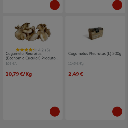
4.2
(5)
Cogumelo Pleurotus
Cogumelos Pleurotus (l) 200g
(economia Circular) Produto
Local Kg
1.08 €/un
12.45 €/Kg
10,79 €
/Kg
2,49 €