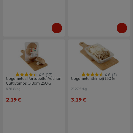
4.5
(17)
4.6
(7)
Cogumelos Portobello Auchan
Cogumelo Shimeji 150 G
Cultivamos O Bom 250 G
8.76 €/Kg
21.27 €/Kg
2,19 €
3,19 €