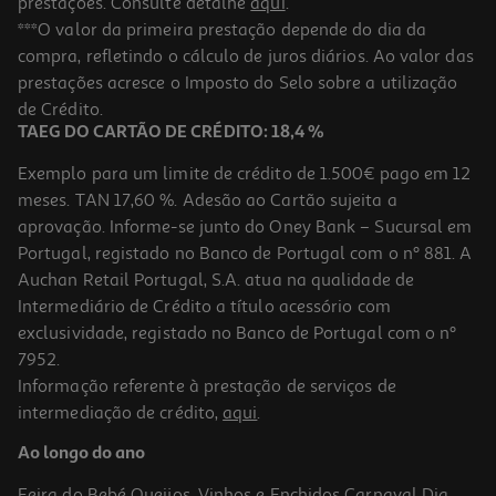
prestações. Consulte detalhe
aqui
.
***O valor da primeira prestação depende do dia da
compra, refletindo o cálculo de juros diários. Ao valor das
prestações acresce o Imposto do Selo sobre a utilização
de Crédito.
TAEG DO CARTÃO DE CRÉDITO: 18,4 %
Exemplo para um limite de crédito de 1.500€ pago em 12
meses. TAN 17,60 %. Adesão ao Cartão sujeita a
aprovação. Informe-se junto do Oney Bank – Sucursal em
Portugal, registado no Banco de Portugal com o nº 881. A
Auchan Retail Portugal, S.A. atua na qualidade de
Intermediário de Crédito a título acessório com
exclusividade, registado no Banco de Portugal com o nº
7952.
Informação referente à prestação de serviços de
intermediação de crédito,
aqui
.
Ao longo do ano
Feira do Bebé
Queijos, Vinhos e Enchidos
Carnaval
Dia