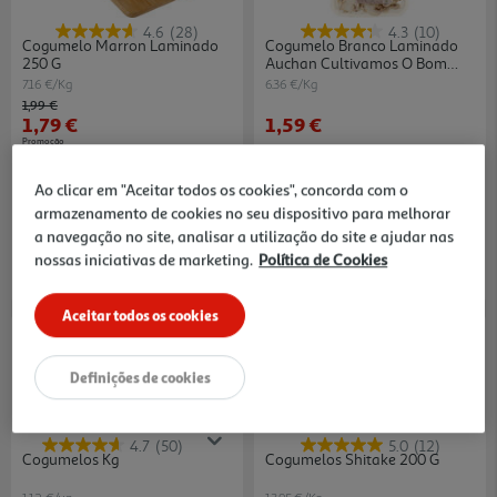
4.6
(28)
4.3
(10)
Cogumelo Marron Laminado
Cogumelo Branco Laminado
250 G
Auchan Cultivamos O Bom
250 G
7.16 €/Kg
6.36 €/Kg
Price reduced from
to
1,99 €
1,79 €
1,59 €
Promoção
Ao clicar em "Aceitar todos os cookies", concorda com o
armazenamento de cookies no seu dispositivo para melhorar
a navegação no site, analisar a utilização do site e ajudar nas
nossas iniciativas de marketing.
Política de Cookies
Aceitar todos os cookies
Definições de cookies
4.7
(50)
5.0
(12)
Cogumelos Kg
Cogumelos Shitake 200 G