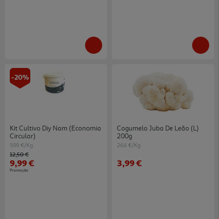
-20%
Kit Cultivo Diy Nam (economia
Cogumelo Juba De Leão (l)
Circular)
200g
9.99 €/Kg
26.6 €/Kg
Price reduced from
to
12,50 €
9,99 €
3,99 €
Promoção