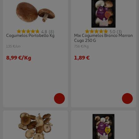
4.8
(8)
5.0
(3)
Cogumelos Portobello Kg
Mix Cogumelos Branco Marron
Cuga 250 G
1.35 €/un
7.56 €/Kg
8,99 €
/Kg
1,89 €