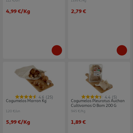
1.12 €/un
13.95 €/Kg
4,99 €
/Kg
2,79 €
4.6
(25)
4.4
(5)
Cogumelos Marron Kg
Cogumelos Pleurotus Auchan
Cultivamos O Bom 200 G
1.20 €/un
9.45 €/Kg
5,99 €
/Kg
1,89 €