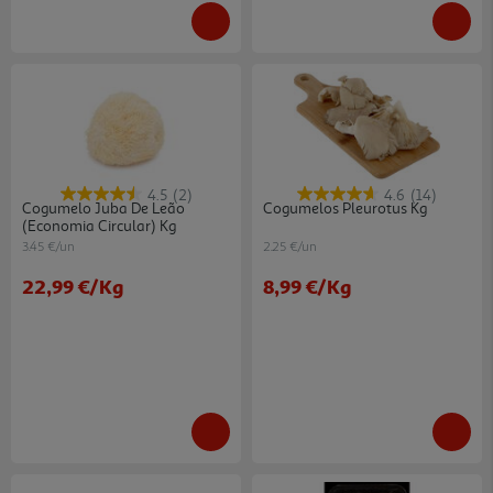
4.5
(2)
4.6
(14)
Cogumelo Juba De Leão
Cogumelos Pleurotus Kg
(economia Circular) Kg
3.45 €/un
2.25 €/un
22,99 €
/Kg
8,99 €
/Kg