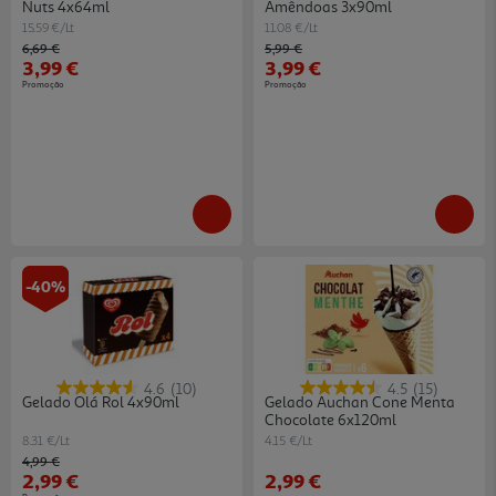
Nuts 4x64ml
Amêndoas 3x90ml
15.59 €/Lt
11.08 €/Lt
Price reduced from
to
Price reduced from
to
6,69 €
5,99 €
3,99 €
3,99 €
Promoção
Promoção
-40%
4.6
(10)
4.5
(15)
Gelado Olá Rol 4x90ml
Gelado Auchan Cone Menta
Chocolate 6x120ml
8.31 €/Lt
4.15 €/Lt
Price reduced from
to
4,99 €
2,99 €
2,99 €