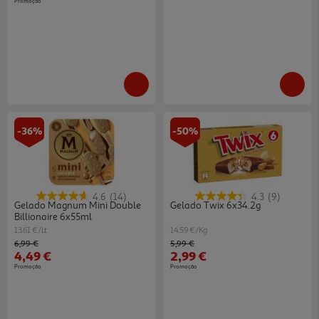
Promoção
-36%
-50%
4.6
(14)
4.3
(9)
Gelado Magnum Mini Double
Gelado Twix 6x34.2g
Billionaire 6x55ml
13.61 €/Lt
14.59 €/Kg
Price reduced from
to
Price reduced from
to
6,99 €
5,99 €
4,49 €
2,99 €
Promoção
Promoção