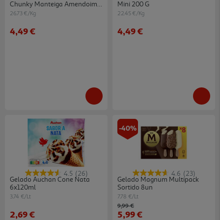
Chunky Manteiga Amendoim
Mini 200 G
4x42g
26.73 €/Kg
22.45 €/Kg
4,49 €
4,49 €
-40%
4.5
(26)
4.6
(23)
Gelado Auchan Cone Nata
Gelado Magnum Multipack
6x120ml
Sortido 8un
3.74 €/Lt
7.78 €/Lt
Price reduced from
to
9,99 €
2,69 €
5,99 €