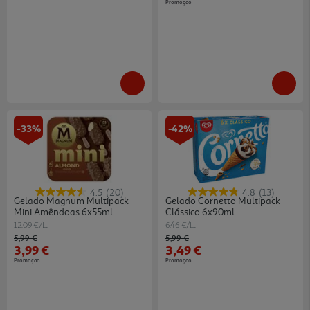
Promoção
-33%
-42%
4.5
(20)
4.8
(13)
Gelado Magnum Multipack
Gelado Cornetto Multipack
Mini Amêndoas 6x55ml
Clássico 6x90ml
12.09 €/Lt
6.46 €/Lt
Price reduced from
to
Price reduced from
to
5,99 €
5,99 €
3,99 €
3,49 €
Promoção
Promoção