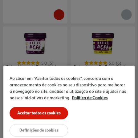
5.0
(5)
5.0
(6)
Polpa Nativede Fruta Açaí
Polpa Native De Fruta Açaí
Zero Açúcar 160ml
Com Banana 160ml
18.13 €/Lt
17.44 €/Lt
Ao clicar em "Aceitar todos os cookies", concorda com o
armazenamento de cookies no seu dispositivo para melhorar
2,90 €
2,79 €
a navegação no site, analisar a utilização do site e ajudar nas
nossas iniciativas de marketing.
Política de Cookies
Aceitar todos os cookies
Definições de cookies