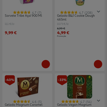
4.7
(7)
4.7
(208)
Sorvete Tribe Açaí 900 Ml
Gelado B&j Cookie Dough
465ml
11.1 €/Lt
10.73 €/Lt
Price reduced from
to
6,99 €
9,99 €
4,99 €
Promoção
-40%
-33%
4.6
(5)
4.7
(54)
Gelado Magnum Caramel
Gelado Vegan Magnum