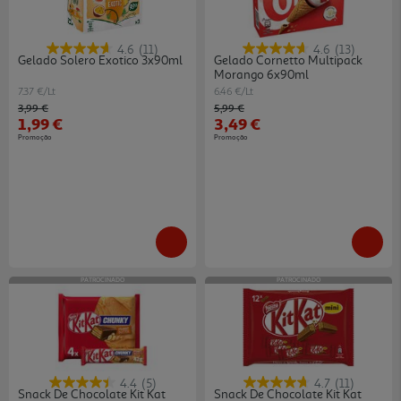
4.6
(11)
4.6
(13)
Gelado Solero Exotico 3x90ml
Gelado Cornetto Multipack
Morango 6x90ml
7.37 €/Lt
6.46 €/Lt
Price reduced from
to
Price reduced from
to
3,99 €
5,99 €
1,99 €
3,49 €
Promoção
Promoção
PATROCINADO
PATROCINADO
4.4
(5)
4.7
(11)
Snack De Chocolate Kit Kat
Snack De Chocolate Kit Kat