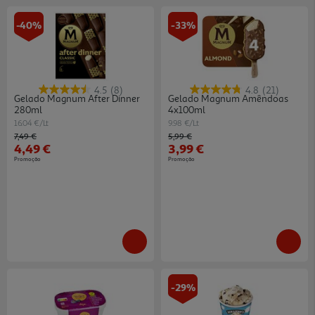
-40%
-33%
4.5
(8)
4.8
(21)
Gelado Magnum After Dinner
Gelado Magnum Amêndoas
280ml
4x100ml
16.04 €/Lt
9.98 €/Lt
Price reduced from
to
Price reduced from
to
7,49 €
5,99 €
4,49 €
3,99 €
Promoção
Promoção
-29%