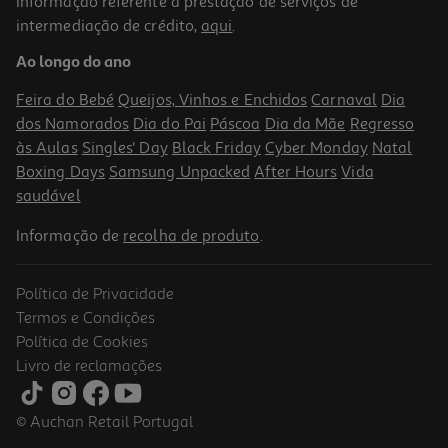
Informação referente à prestação de serviços de
intermediação de crédito,
aqui
.
Ao longo do ano
Feira do Bebé
Queijos, Vinhos e Enchidos
Carnaval
Dia
dos Namorados
Dia do Pai
Páscoa
Dia da Mãe
Regresso
às Aulas
Singles' Day
Black Friday
Cyber Monday
Natal
Boxing Days
Samsung Unpacked
After Hours
Vida
saudável
Informação de
recolha de produto
.
Política de Privacidade
Termos e Condições
Política de Cookies
Livro de reclamações
© Auchan Retail Portugal