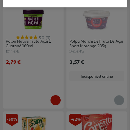
5.0
(3)
Polpa Native Fruta Açaí E
Polpa Marchi De Fruta De Açaí
Guaraná 160ml
Sport Morango 205g
17.44 €/Lt
17.41 €/Kg
2,79 €
3,57 €
Indisponível online
-50%
-42%