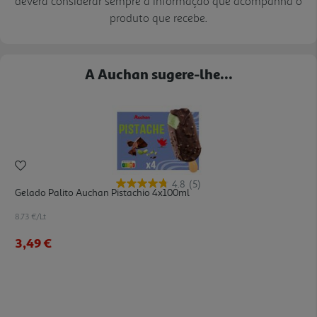
deverá considerar sempre a informação que acompanha o
produto que recebe.
A Auchan sugere-lhe...
4.8
(5)
Gelado Palito Auchan Pistachio 4x100ml
8.73 €/Lt
3,49 €