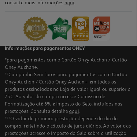
4.3
(7)
consulte mais informações
aqui
.
Gelado Palito Auchan Chocolate Branco Com Amêndoas 4x110ml
6.8 €/Lt
2,99 €
Informações para pagamentos ONEY
*para pagamentos com o Cartão Oney Auchan / Cartão
Oney Auchan+.
**Campanha Sem Juros para pagamentos com o Cartão
Oney Auchan / Cartão Oney Auchan+, em todos os
-45%
produtos assinalados na Loja de valor igual ou superior a
75€. Ao valor da compra acresce Comissão de
Formalização até 6% e Imposto do Selo, incluídos nas
prestações. Consulte detalhe
aqui
.
4.7
(39)
Gelado Magnum La Peche 3x90ml
***O valor da primeira prestação depende do dia da
compra, refletindo o cálculo de juros diários. Ao valor das
12.19 €/Lt
Price reduced from
to
prestações acresce o Imposto do Selo sobre a utilização
5,99 €