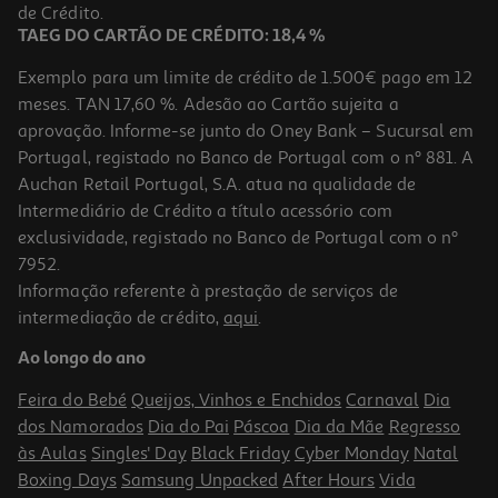
3,29 €
de Crédito.
Promoção
TAEG DO CARTÃO DE CRÉDITO: 18,4 %
Exemplo para um limite de crédito de 1.500€ pago em 12
meses. TAN 17,60 %. Adesão ao Cartão sujeita a
aprovação. Informe-se junto do Oney Bank – Sucursal em
Portugal, registado no Banco de Portugal com o nº 881. A
Auchan Retail Portugal, S.A. atua na qualidade de
Intermediário de Crédito a título acessório com
-40%
exclusividade, registado no Banco de Portugal com o nº
7952.
Informação referente à prestação de serviços de
4.5
(18)
intermediação de crédito,
aqui
.
Gelado Olá Fizz Limão 6x60ml
Ao longo do ano
8.31 €/Lt
Price reduced from
to
4,99 €
Feira do Bebé
Queijos, Vinhos e Enchidos
Carnaval
Dia
2,99 €
dos Namorados
Dia do Pai
Páscoa
Dia da Mãe
Regresso
Promoção
às Aulas
Singles' Day
Black Friday
Cyber Monday
Natal
Boxing Days
Samsung Unpacked
After Hours
Vida