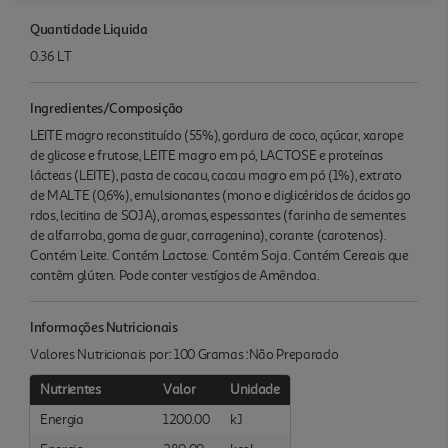
Quantidade Liquida
0.36 LT
Ingredientes/Composição
LEITE magro reconstituído (55%), gordura de coco, açúcar, xarope
de glicose e frutose, LEITE magro em pó, LACTOSE e proteínas
lácteas (LEITE), pasta de cacau, cacau magro em pó (1%), extrato
de MALTE (0,6%), emulsionantes (mono e diglicéridos de ácidos go
rdos, lecitina de SOJA), aromas, espessantes (farinha de sementes
de alfarroba, goma de guar, carragenina), corante (carotenos).
Contém Leite. Contém Lactose. Contém Soja. Contém Cereais que
contêm glúten. Pode conter vestígios de Amêndoa.
Informações Nutricionais
Valores Nutricionais por: 100 Gramas :Não Preparado
Nutrientes
Valor
Unidade
Energia
1200.00
kJ