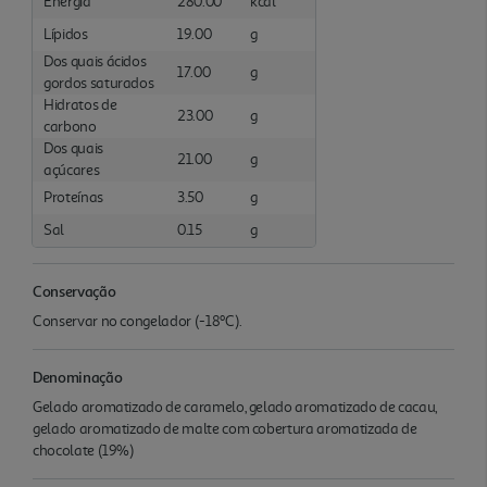
Energia
280.00
kcal
Lípidos
19.00
g
Dos quais ácidos
17.00
g
gordos saturados
Hidratos de
23.00
g
carbono
Dos quais
21.00
g
açúcares
Proteínas
3.50
g
Sal
0.15
g
Conservação
Conservar no congelador (-18ºC).
Denominação
Gelado aromatizado de caramelo, gelado aromatizado de cacau,
gelado aromatizado de malte com cobertura aromatizada de
chocolate (19%)