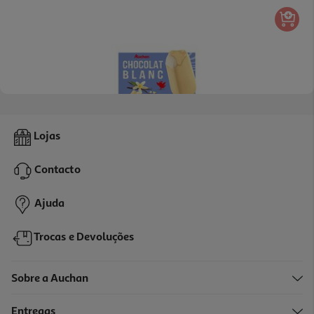
4.4
(9)
Gelado Palito Auchan Chocolate Branco 4x110ml
Lojas
5.66 €/Lt
Contacto
2,49 €
Ajuda
Trocas e Devoluções
Sobre a Auchan
Entregas