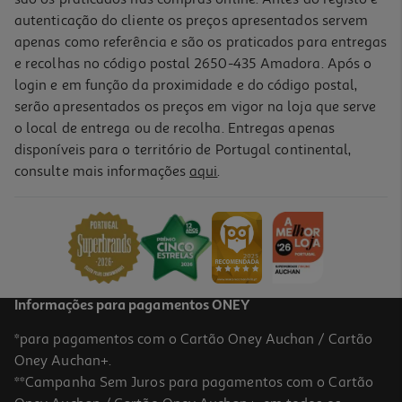
autenticação do cliente os preços apresentados servem
apenas como referência e são os praticados para entregas
e recolhas no código postal 2650-435 Amadora. Após o
login e em função da proximidade e do código postal,
serão apresentados os preços em vigor na loja que serve
o local de entrega ou de recolha. Entregas apenas
disponíveis para o território de Portugal continental,
4.1
(24)
consulte mais informações
aqui
.
Batatas Pré-Fritas Auchan Curv' P/forno E Airfryer 750g
2.92 €/Kg
2,19 €
Informações para pagamentos ONEY
*para pagamentos com o Cartão Oney Auchan / Cartão
Oney Auchan+.
**Campanha Sem Juros para pagamentos com o Cartão