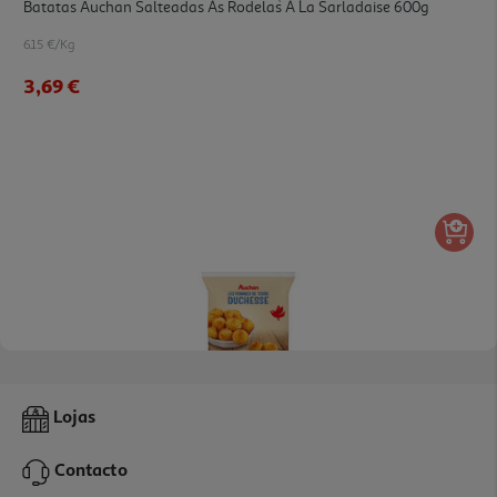
Batatas Auchan Salteadas Às Rodelas À La Sarladaise 600g
6.15 €/Kg
3,69 €
4.4
(37)
Batatas Auchan Duchesse Para Forno E Airfryer 750g
Lojas
3.05 €/Kg
Contacto
2,29 €