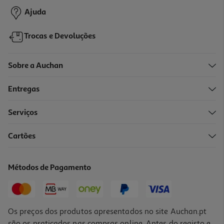
Ajuda
Trocas e Devoluções
Sobre a Auchan
Entregas
Serviços
4.1
(51)
Cartões
Batata Pré-Fritas Auchan Quartos Com Pele Para Forno E Airfryer
1kg
2.39 €/Kg
Métodos de Pagamento
2,39 €
Os preços dos produtos apresentados no site Auchan.pt
são os praticados nas compras online. Antes do registo e