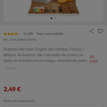
4.1
(29)
Faça a sua avaliação
Leu
29
Ref. / EAN:
3596710375738
avaliações.
Link
Dizemos-lhe tudo: Origem das batatas: França /
para
Bélgica. As batatas são cultivadas de ambos os
a
ver
mesma
lados da fronteira franco-belga, reconhecida pelos
mais
página.
seus solos férteis e húmidos e pelo clima
2.49 €/Kg
temperado, propício ao seu crescimento. São
transformadas pelo nosso fornecedor e pré-
cozinhadas em óleo de girassol antes de serem
2,49 €
congeladas.
Notas de preparação