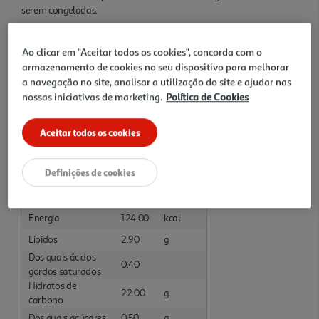
serem congeladas.
Características
Ao clicar em "Aceitar todos os cookies", concorda com o
armazenamento de cookies no seu dispositivo para melhorar
Ingredientes/Composição
a navegação no site, analisar a utilização do site e ajudar nas
Batatas 96 % (origem: França ou Bélgica), óleo de girassol, dextrose.
nossas iniciativas de marketing.
Política de Cookies
Informações Nutricionais
Aceitar todos os cookies
Valores Nutricionais por: 100 Gramas :Não Preparado
Definições de cookies
Nutrientes
Valor
Unidade
Energia
522.00
kJ
Energia
124.00
kcal
Lípidos
2.90
g
Dos quais ácidos
0.40
gordos saturados
Hidratos de
22.00
g
carbono
Dos quais açúcares
0.50
g