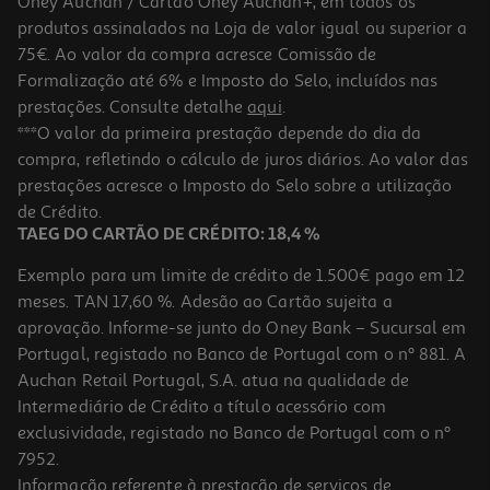
Oney Auchan / Cartão Oney Auchan+, em todos os
produtos assinalados na Loja de valor igual ou superior a
75€. Ao valor da compra acresce Comissão de
Formalização até 6% e Imposto do Selo, incluídos nas
prestações. Consulte detalhe
aqui
.
4.1
(8)
Batata Doce Auchan Em Rodelas Para Assar 1kg
***O valor da primeira prestação depende do dia da
compra, refletindo o cálculo de juros diários. Ao valor das
2.99 €/Kg
prestações acresce o Imposto do Selo sobre a utilização
2,99 €
de Crédito.
TAEG DO CARTÃO DE CRÉDITO: 18,4 %
Exemplo para um limite de crédito de 1.500€ pago em 12
meses. TAN 17,60 %. Adesão ao Cartão sujeita a
aprovação. Informe-se junto do Oney Bank – Sucursal em
Portugal, registado no Banco de Portugal com o nº 881. A
Auchan Retail Portugal, S.A. atua na qualidade de
Intermediário de Crédito a título acessório com
exclusividade, registado no Banco de Portugal com o nº
7952.
Informação referente à prestação de serviços de