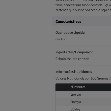
A cebola chalota, também conhecida c
finas, pode ter um sabor delicado, lig
pretende que o sabor da cebola seja d
Características
Quantidade Liquida
0.4 KG
Ingredientes/Composição
Cebola chalota cortada
Informações Nutricionais
Valores Nutricionais por: 100 Gramas 
Nutrientes
Energia
Energia
Lípidos