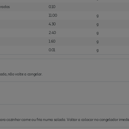
urados
0.10
11.00
g
4.30
g
2.40
g
1.60
g
0.01
g
da, não volte a congelar.
para cozinhar carne ou fria numa salada. Voltar a colocar no congelador imedi