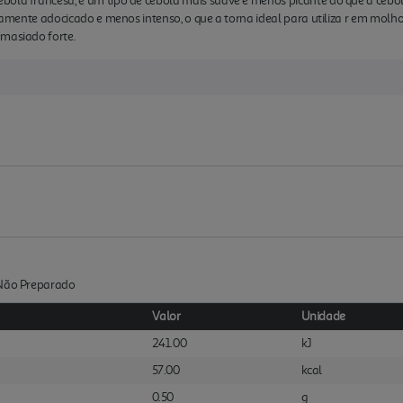
ebola francesa, é um tipo de cebola mais suave e menos picante do que a ce
eiramente adocicado e menos intenso, o que a torna ideal para utiliza r em mol
emasiado forte.
:Não Preparado
Valor
Unidade
241.00
kJ
57.00
kcal
0.50
g