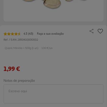
4.5
(45)
Faça a sua avaliação
Leu
45
Ref. / EAN:
2850410000002
avaliações.
Link
Quant. Mínima = 500g (1 un)
1.00 €/un
para
a
mesma
página.
1,99 €
Notas de preparação