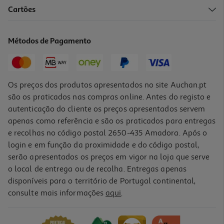
4.3
(19)
Cartões
Filete De Pescada Congelado 1kg
9.49 €/Kg
Métodos de Pagamento
9,49 €
Os preços dos produtos apresentados no site Auchan.pt
são os praticados nas compras online. Antes do registo e
autenticação do cliente os preços apresentados servem
apenas como referência e são os praticados para entregas
e recolhas no código postal 2650-435 Amadora. Após o
login e em função da proximidade e do código postal,
serão apresentados os preços em vigor na loja que serve
o local de entrega ou de recolha. Entregas apenas
disponíveis para o território de Portugal continental,
4.1
(33)
consulte mais informações
aqui
.
Filete De Pescada Congelado 800g
7.49 €/Kg