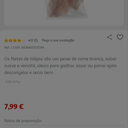
4.0
(1)
Faça a sua avaliação
Leu
uma
Ref. / EAN:
5606669357094
avaliação.
Link
Os filetes de tilápia são um peixe de carne branca, sabor
para
suave e versátil, ideais para grelhar, assar ou panar após
a
mesma
descongelar e secar bem.
página.
8.88 €/Kg
7,99 €
Notas de preparação