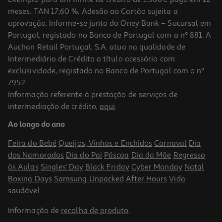
meses. TAN 17,60 %. Adesão ao Cartão sujeita a
aprovação. Informe-se junto do Oney Bank – Sucursal em
Portugal, registado no Banco de Portugal com o nº 881. A
Auchan Retail Portugal, S.A. atua na qualidade de
Intermediário de Crédito a título acessório com
exclusividade, registado no Banco de Portugal com o nº
7952.
Informação referente à prestação de serviços de
intermediação de crédito,
aqui
.
Ao longo do ano
Feira do Bebé
Queijos, Vinhos e Enchidos
Carnaval
Dia
dos Namorados
Dia do Pai
Páscoa
Dia da Mãe
Regresso
às Aulas
Singles' Day
Black Friday
Cyber Monday
Natal
Boxing Days
Samsung Unpacked
After Hours
Vida
saudável
Informação de
recolha de produto
.