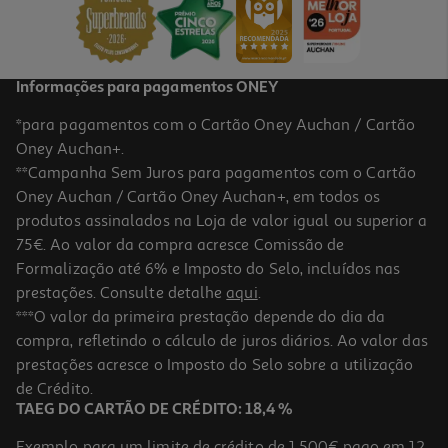
5,99 €
Informações para pagamentos ONEY
*para pagamentos com o Cartão Oney Auchan / Cartão
Oney Auchan+.
**Campanha Sem Juros para pagamentos com o Cartão
Oney Auchan / Cartão Oney Auchan+, em todos os
produtos assinalados na Loja de valor igual ou superior a
75€. Ao valor da compra acresce Comissão de
Formalização até 6% e Imposto do Selo, incluídos nas
prestações. Consulte detalhe
aqui
.
4.5
(40)
Filete De Peixe Gato Riscado Congelado 800g
***O valor da primeira prestação depende do dia da
compra, refletindo o cálculo de juros diários. Ao valor das
5.81 €/Kg
prestações acresce o Imposto do Selo sobre a utilização
4,65 €
de Crédito.
TAEG DO CARTÃO DE CRÉDITO: 18,4 %
Exemplo para um limite de crédito de 1.500€ pago em 12