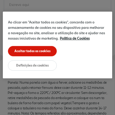
Ao clicar em "Aceitar todos os cookies", concorda com o
armazenamento de cookies no seu dispositivo para melhorar
a navegação no site, analisar a utilização do site e ajudar nas
nossas iniciativas de marketing.
Política de Cookies
Aceitar todos os cookies
Definições de cookies
Informações de Marketing
Panela: Numa panela com água a ferver, adicione os medalhões de
pescada, após retomar fervura deixe cozer durante 11-12 minutos.
Pré-aqueça o forno a 220ºC/ 200ºC ar circulante: Sem descongelar,
retire medalhões de pescada da embalagem e coloque-os num ta
buleiro de forno forrado com papel vegetal.Tempere a gosto e
coloque o tabuleiro no meio do forno. Deixe cozinhar durante 14-17
minutos. Nota: Os tempos referidos são aproximados, dependendo