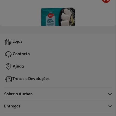
4.6
(16)
Lombos Iglo Pescada 400g
Lojas
21.72 €/Kg
Contacto
8,69 €
Ajuda
Trocas e Devoluções
Sobre a Auchan
Entregas
-25%