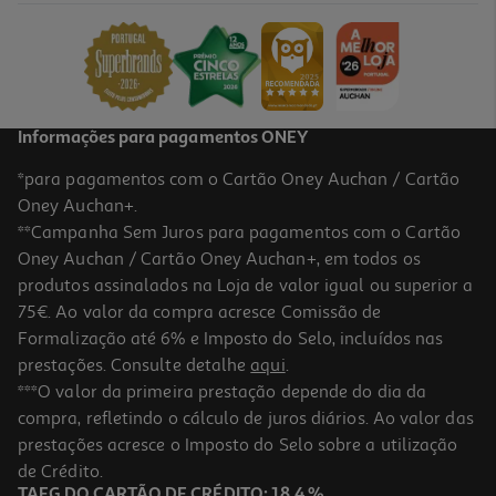
17.47 €/Kg
6,99 €
Informações para pagamentos ONEY
*para pagamentos com o Cartão Oney Auchan / Cartão
Oney Auchan+.
**Campanha Sem Juros para pagamentos com o Cartão
Oney Auchan / Cartão Oney Auchan+, em todos os
-11%
produtos assinalados na Loja de valor igual ou superior a
75€. Ao valor da compra acresce Comissão de
Formalização até 6% e Imposto do Selo, incluídos nas
prestações. Consulte detalhe
aqui
.
Lombos De Salmão Auchan Noruega Sem Pele Asc 2un 250g
***O valor da primeira prestação depende do dia da
compra, refletindo o cálculo de juros diários. Ao valor das
21.2 €/Kg
Price reduced from
to
prestações acresce o Imposto do Selo sobre a utilização
5,95 €
5,30 €
de Crédito.
Promoção
TAEG DO CARTÃO DE CRÉDITO: 18,4 %