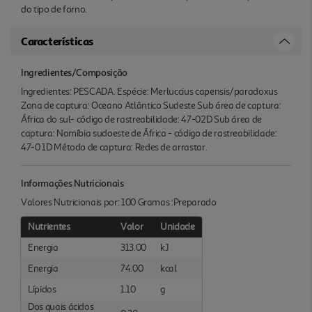
do tipo de forno.
Características
Ingredientes/Composição
Ingredientes: PESCADA. Espécie: Merluccius capensis/paradoxus
Zona de captura: Oceano Atlântico Sudeste Sub área de captura:
África do sul- código de rastreabilidade: 47-02D Sub área de
captura: Namíbia sudoeste de África - código de rastreabilidade:
47-0 1D Método de captura: Redes de arrastar.
Informações Nutricionais
Valores Nutricionais por: 100 Gramas :Preparado
Nutrientes
Valor
Unidade
Energia
313.00
kJ
Energia
74.00
kcal
Lípidos
1.10
g
Dos quais ácidos