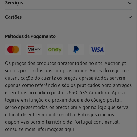
Serviços
4.6
(13)
Cartões
Lombos Pescanova De Salmão 250g
31.96 €/Kg
Métodos de Pagamento
Price reduced from
to
10,71 €
7,99 €
Promoção
Os preços dos produtos apresentados no site Auchan.pt
são os praticados nas compras online. Antes do registo e
autenticação do cliente os preços apresentados servem
apenas como referência e são os praticados para entregas
e recolhas no código postal 2650-435 Amadora. Após o
login e em função da proximidade e do código postal,
serão apresentados os preços em vigor na loja que serve
o local de entrega ou de recolha. Entregas apenas
disponíveis para o território de Portugal continental,
3.0
(4)
consulte mais informações
aqui
.
Lombos Auchan Perca-Do-Nilo 400g