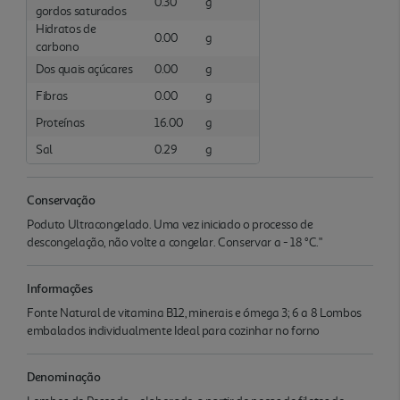
0.30
g
gordos saturados
Hidratos de
0.00
g
carbono
Dos quais açúcares
0.00
g
Fibras
0.00
g
Proteínas
16.00
g
Sal
0.29
g
Conservação
Poduto Ultracongelado. Uma vez iniciado o processo de
descongelação, não volte a congelar. Conservar a - 18 °C."
Informações
Fonte Natural de vitamina B12, minerais e ómega 3; 6 a 8 Lombos
embalados individualmente Ideal para cozinhar no forno
Denominação