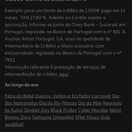
Exemplo para um limite de crédito de 1.500€ pago em 12
meses. TAN 17,60 %. Adesão ao Cartão sujeita a
aprovação. Informe-se junto do Oney Bank – Sucursal em
Portugal, registado no Banco de Portugal com o nº 881. A
Auchan Retail Portugal, S.A. atua na qualidade de
Intermediário de Crédito a título acessório com
-25%
exclusividade, registado no Banco de Portugal com o nº
7952.
Informação referente à prestação de serviços de
intermediação de crédito,
aqui
.
Lombos Escamudo-Do-Alasca Iglo 660g
Ao longo do ano
10.59 €/Kg
Price reduced from
to
9,34 €
Feira do Bebé
Queijos, Vinhos e Enchidos
Carnaval
Dia
6,99 €
dos Namorados
Dia do Pai
Páscoa
Dia da Mãe
Regresso
Promoção
às Aulas
Singles' Day
Black Friday
Cyber Monday
Natal
Boxing Days
Samsung Unpacked
After Hours
Vida
saudável