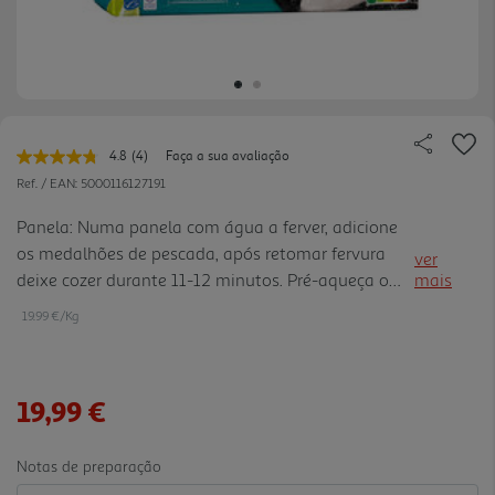
4.8
(4)
Faça a sua avaliação
Leu
4
Ref. / EAN:
5000116127191
avaliações.
Link
Panela: Numa panela com água a ferver, adicione
para
os medalhões de pescada, após retomar fervura
a
ver
mesma
deixe cozer durante 11-12 minutos. Pré-aqueça o
mais
página.
forno a 220ºC/ 200ºC ar circulante: Sem
19.99 €/Kg
descongelar, retire medalhões de pescada da
embalagem e coloque-os num ta buleiro de forno
forrado com papel vegetal.Tempere a gosto e
19,99 €
coloque o tabuleiro no meio do forno. Deixe
cozinhar durante 14-17 minutos. Nota: Os tempos
referidos são aproximados, dependendo do tipo de
Notas de preparação
forno.