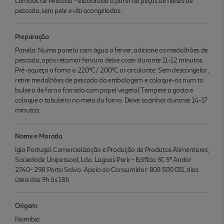
Lombos de Pescada - elaborado a partir de peças de filetes de
pescada, sem pele e ultracongelados.
Preparação
Panela: Numa panela com água a ferver, adicione os medalhões de
pescada, após retomar fervura deixe cozer durante 11-12 minutos.
Pré-aqueça o forno a 220ºC/ 200ºC ar circulante: Sem descongelar,
retire medalhões de pescada da embalagem e coloque-os num ta
buleiro de forno forrado com papel vegetal.Tempere a gosto e
coloque o tabuleiro no meio do forno. Deixe cozinhar durante 14-17
minutos.
Nome e Morada
Iglo Portugal Comercialização e Produção de Produtos Alimentares,
Sociedade Unipessoal, Lda. Lagoas Park - Edifício 5C 5º Andar
2740- 298 Porto Salvo. Apoio ao Consumidor: 808 500 031, dias
úteis das 9h às 18h
Origem
Namibia