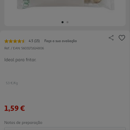
4.5
(15)
Faça a sua avaliação
Leu
15
Ref. / EAN:
5603171614806
avaliações.
Link
Ideal para fritar.
para
a
mesma
página.
5.3 €/Kg
1,59 €
Notas de preparação