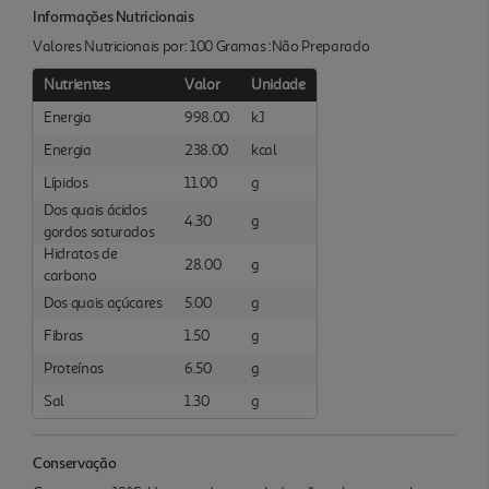
Informações Nutricionais
Valores Nutricionais por: 100 Gramas :Não Preparado
Nutrientes
Valor
Unidade
Energia
998.00
kJ
Energia
238.00
kcal
Lípidos
11.00
g
Dos quais ácidos
4.30
g
gordos saturados
Hidratos de
28.00
g
carbono
Dos quais açúcares
5.00
g
Fibras
1.50
g
Proteínas
6.50
g
Sal
1.30
g
Conservação