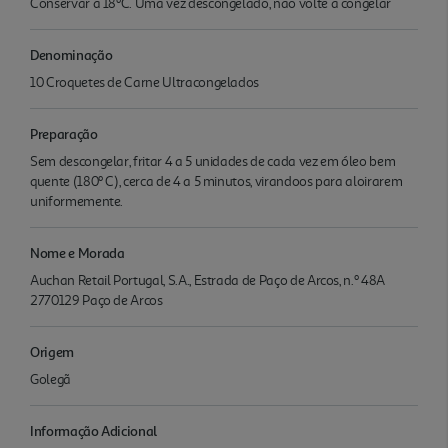
Conservar a 18ºC. Uma vez descongelado, não volte a congelar
Denominação
10 Croquetes de Carne Ultracongelados
Preparação
Sem descongelar, fritar 4 a 5 unidades de cada vez em óleo bem
quente (180º C), cerca de 4 a 5 minutos, virandoos para aloirarem
uniformemente.
Nome e Morada
Auchan Retail Portugal, S.A., Estrada de Paço de Arcos, n.º 48A
2770129 Paço de Arcos
Origem
Golegã
Informação Adicional