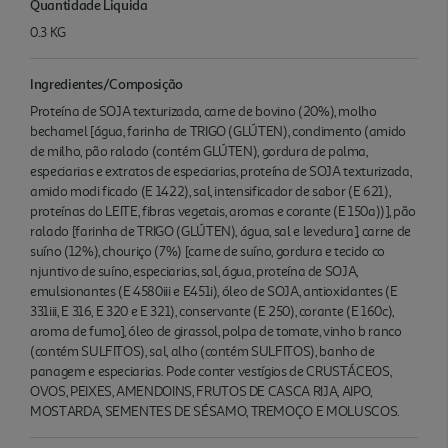
Quantidade Liquida
0.3 KG
Ingredientes/Composição
Proteína de SOJA texturizada, carne de bovino (20%), molho
bechamel [água, farinha de TRIGO (GLÚTEN), condimento (amido
de milho, pão ralado (contém GLÚTEN), gordura de palma,
especiarias e extratos de especiarias, proteína de SOJA texturizada,
amido modi ficado (E 1422), sal, intensificador de sabor (E 621),
proteínas do LEITE, fibras vegetais, aromas e corante (E 150a))], pão
ralado [farinha de TRIGO (GLÚTEN), água, sal e levedura], carne de
suíno (12%), chouriço (7%) [carne de suíno, gordura e tecido co
njuntivo de suíno, especiarias, sal, água, proteína de SOJA,
emulsionantes (E 4580iii e E451i), óleo de SOJA, antioxidantes (E
331iii, E 316, E 320 e E 321), conservante (E 250), corante (E 160c),
aroma de fumo], óleo de girassol, polpa de tomate, vinho b ranco
(contém SULFITOS), sal, alho (contém SULFITOS), banho de
panagem e especiarias. Pode conter vestígios de CRUSTÁCEOS,
OVOS, PEIXES, AMENDOINS, FRUTOS DE CASCA RIJA, AIPO,
MOSTARDA, SEMENTES DE SÉSAMO, TREMOÇO E MOLUSCOS.