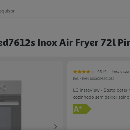
squisar
d7612s Inox Air Fryer 72l Pir
4.0
(4)
Faça a sua
Leu
4
Ref. / EAN:
8806096201039
avaliações.
Link
LG InstaView - Basta bater 
para
cozinhado sem deixar sair o 
a
mesma
Automático (Pirolitico) e M
página.
esmalte, Eficiência energétic
Fry, Convecção ProBake: Cal
Vidros de porta: Quádruplo,
Next