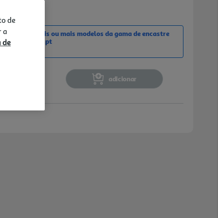
10 minutos, Cor do painel: Inox
to de
r a
a compra de dois ou mais modelos da gama de encastre
em cashbacklg.pt
a de
adicionar