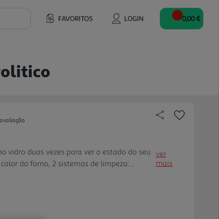
FAVORITOS
LOGIN
0,00 €
olitico
 avaliação
no vidro duas vezes para ver o estado do seu
ver
mais
calor do forno, 2 sistemas de limpeza:
anual (Easy Clean), Interior com acabamento
a: A+, 76Lts de capacidade, Air Sous-vide, Air
or preciso e consistente, Modo Sabbath,
 ThinQ: Controlo e monotorização via Wi-Fi,