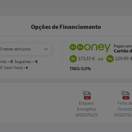
Opções de Financiamento
Pague sem 
3 meses sem juros
Cartão d
173,33 €
129,99 
ou
- €
- €
 mês:
Seguintes:
- €
C (Valor Total):
TAEG: 0,0%
Etiqueta
Ficha d
Energetica
Produt
WSED7612S
WSED761