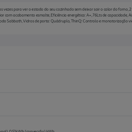
as vezes para ver o estado do seu cozinhado sem deixar sair o calor do forno, 
erior com acabamento esmalte, Eficiência energética: A+, 76Lts de capacidade, Ai
Modo Sabbath, Vidros de porta: Quádruplo, ThinQ: Controlo e monotorização via
onal), 0.51kWh (convecção) kWh