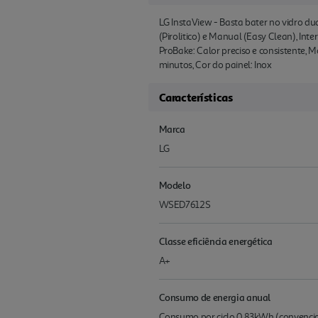
LG InstaView - Basta bater no vidro du
(Pirolitico) e Manual (Easy Clean), Int
ProBake: Calor preciso e consistente, 
minutos, Cor do painel: Inox
Características
Marca
LG
Modelo
WSED7612S
Classe eficiência energética
A+
Consumo de energia anual
Consumo por ciclo 0.83kWh (convenci