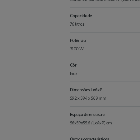
Capacidade
76 litros
Potência
3100 W
Côr
Inox
Dimensões LxAxP
592 x 594 x 569 mm
Espaço de encastre
56x59x55.6 (LxAxP) cm
Outras características