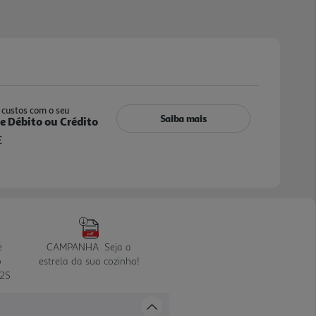
custos com o seu
Saiba mais
e Débito ou Crédito
€
e
CAMPANHA  Seja a
o
estrela da sua cozinha!
2S