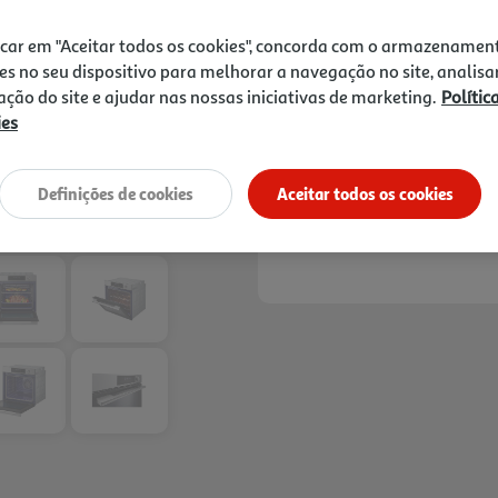
EasyClean: limpeza fácil em 
519,99 €
icar em "Aceitar todos os cookies", concorda com o armazenamen
es no seu dispositivo para melhorar a navegação no site, analisa
Oferta até 350€ cashback, n
LG. Consulte o regulamento 
zação do site e ajudar nas nossas iniciativas de marketing.
Polític
De 15/6/2026 a 6/9/2026
ies
Definições de cookies
Aceitar todos os cookies