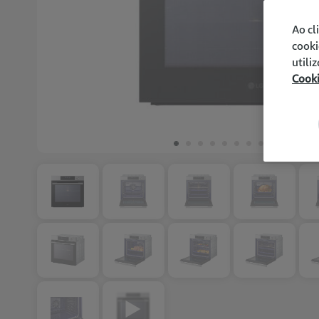
Ao cl
cooki
utili
Cook