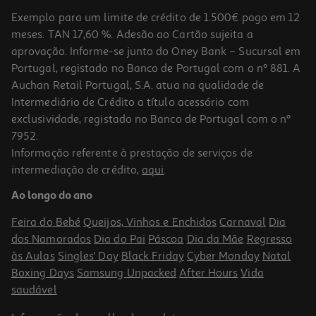
Exemplo para um limite de crédito de 1.500€ pago em 12
meses. TAN 17,60 %. Adesão ao Cartão sujeita a
aprovação. Informe-se junto do Oney Bank – Sucursal em
Portugal, registado no Banco de Portugal com o nº 881. A
Auchan Retail Portugal, S.A. atua na qualidade de
Intermediário de Crédito a título acessório com
exclusividade, registado no Banco de Portugal com o nº
7952.
Informação referente à prestação de serviços de
intermediação de crédito,
aqui
.
Ao longo do ano
Feira do Bebé
Queijos, Vinhos e Enchidos
Carnaval
Dia
dos Namorados
Dia do Pai
Páscoa
Dia da Mãe
Regresso
às Aulas
Singles' Day
Black Friday
Cyber Monday
Natal
Boxing Days
Samsung Unpacked
After Hours
Vida
saudável