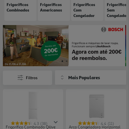
Frigoríficos
Frigoríficos
Frigoríficos
Frigoríficos
Combinados
Americanos
Com
Sem
Congelador
Congelador
Mais Populares
Filtros
4.3
(38)
4.4
(11)
Frigorífico Combinado Qilive
Arca Congeladora Horizontal