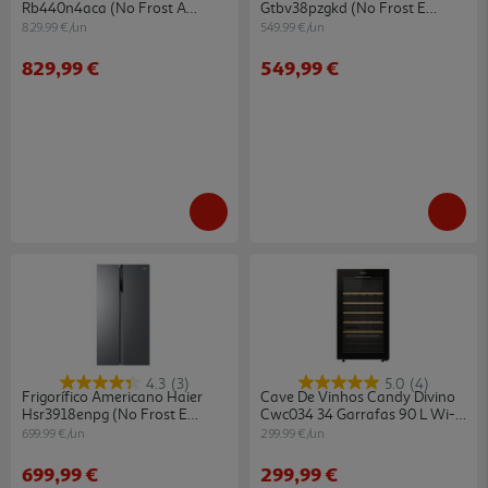
Rb440n4aca (no Frost A
Gtbv38pzgkd (no Frost E
201.7cm 336l Inox)
172cm 335l Cinzento)
829.99 €/un
549.99 €/un
829,99 €
549,99 €
4.3
(3)
5.0
(4)
Frigorífico Americano Haier
Cave De Vinhos Candy Divino
Hsr3918enpg (no Frost E
Cwc034 34 Garrafas 90 L Wi-
177.5cm 521l Inox)
Fi Preta
699.99 €/un
299.99 €/un
699,99 €
299,99 €