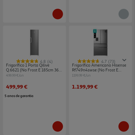
4.8
(4)
4.7
(73)
Frigorífico 1 Porta Qilive
Frigorífico Americano Hisense
Q.6621 (no Frost E 185cm 362l
Rf749n4swse (no Frost E
Inox)
178.5cm 579l Inox)
499.99 €/un
1199.99 €/un
499,99 €
1.199,99 €
5 anos de garantia