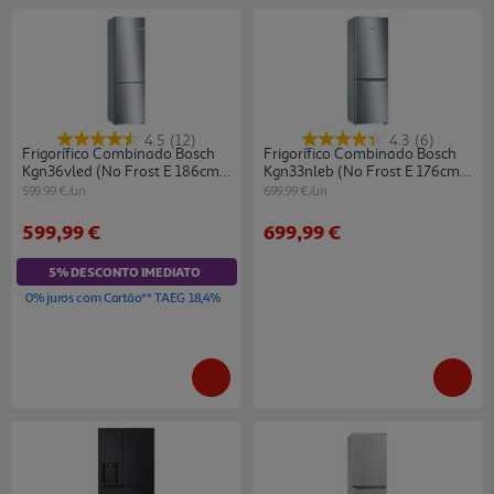
4.5
(12)
4.3
(6)
Frigorífico Combinado Bosch
Frigorífico Combinado Bosch
Kgn36vled (no Frost E 186cm
Kgn33nleb (no Frost E 176cm
326l Inox)
282l Inox)
599.99 €/un
699.99 €/un
599,99 €
699,99 €
5% DESCONTO IMEDIATO
0% juros com Cartão** TAEG 18,4%