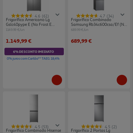
4.6
(61)
4.7
(34)
Frigorífico Americano Lg
Frigorífico Combinado
Gslc40pype E (no Frost E
Samsung Rb34c600csa/ef (no
179cm 638l Cinzento)
Frost C 185.3cm 344l Inox)
1149.99 €/un
689.99 €/un
1.149,99 €
689,99 €
6% DESCONTO IMEDIATO
0% juros com Cartão** TAEG 18,4%
4.5
(53)
4.5
(2)
Frigorífico Combinado Hisense
Frigorífico 2 Portas Lg