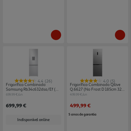
4.4
(26)
4.0
(5)
Frigorífico Combinado
Frigorífico Combinado Qilive
Samsung Rb34c632dsa/ef (no
Q.6627 (no Frost D 185cm 323l
Frost D 185.3cm 341l Inox)
Inox)
699.99 €/un
499.99 €/un
699,99 €
499,99 €
5 anos de garantia
Indisponível online