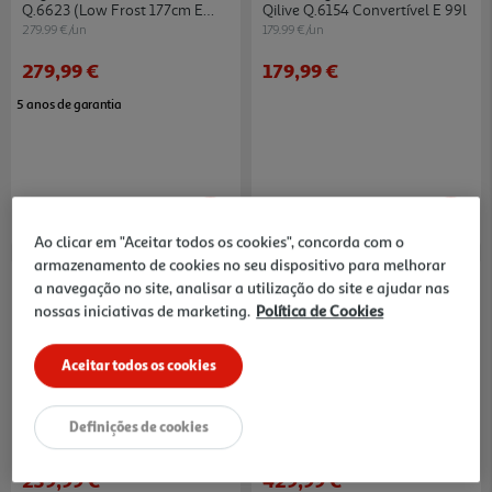
Q.6623 (low Frost 177cm E
Qilive Q.6154 Convertível E 99l
262l Branco)
279.99 €/un
179.99 €/un
279,99 €
179,99 €
5 anos de garantia
Ao clicar em "Aceitar todos os cookies", concorda com o
armazenamento de cookies no seu dispositivo para melhorar
a navegação no site, analisar a utilização do site e ajudar nas
nossas iniciativas de marketing.
Política de Cookies
Aceitar todos os cookies
4.4
(13)
4.7
(22)
Frigorifico 1 Porta Qilive
Frigorífico Combinado Hisense
Q.6609 Branco E 240l
Rb390n4awe (no Frost E
Definições de cookies
186cm 304l Branco)
239.99 €/un
429.99 €/un
239,99 €
429,99 €