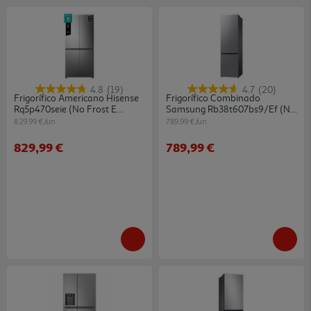
4.8
(19)
4.7
(20)
Frigorífico Americano Hisense
Frigorífico Combinado
Rq5p470seie (no Frost E
Samsung Rb38t607bs9/ef (no
178.5cm 483l Cinzento)
Frost B 203cm 387l Inox)
829.99 €/un
789.99 €/un
829,99 €
789,99 €