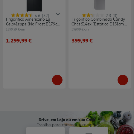
4.6
(32)
2.3
(3)
Frigorífico Americano Lg
Frigorífico Combinado Candy
Gslc41eppe (no Frost E 179cm
Chcs 514ex (estático E 151cm
641l Preto)
207l Inox)
1299.99 €/un
399.99 €/un
1.299,99 €
399,99 €
Drive, em Loja ou em sua Casa
Escolha para começar a comprar