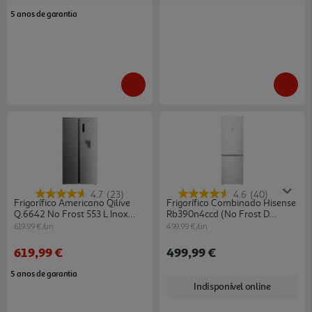
5 anos de garantia
4.7
(23)
4.6
(40)
Frigorífico Americano Qilive
Frigorífico Combinado Hisense
Q.6642 No Frost 553 L Inox
Rb390n4ccd (no Frost D
Com Dispensador De Água
186cm 304l Inox)
619.99 €/un
499.99 €/un
619,99 €
499,99 €
5 anos de garantia
Indisponível online