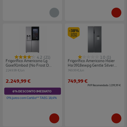
-38%
sobre
PVPR
4.2
(21)
1.0
(1)
Frigorífico Americano Lg
Frigorífico Americano Haier
Gsxe91mbad (no Frost D
Hsr3918ewpg Gentle Silver
179cm 628l Cinzento)
521l
2249.99 €/un
749.99 €/un
2.249,99 €
749,99 €
PVP Recomendado: 1.199,99 €
6% DESCONTO IMEDIATO
0% juros com Cartão** TAEG 18,4%