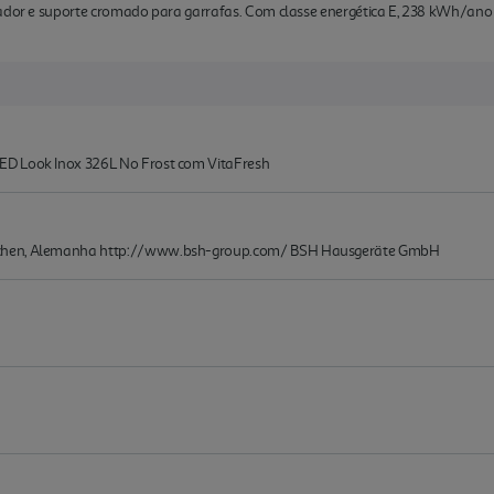
lador e suporte cromado para garrafas. Com classe energética E, 238 kWh/ano 
ED Look Inox 326L No Frost com VitaFresh
nchen, Alemanha http://www.bsh-group.com/ BSH Hausgeräte GmbH