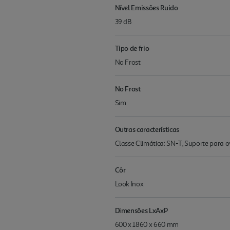
Nível Emissões Ruido
39 dB
Tipo de frio
No Frost
No Frost
Sim
Outras características
Classe Climática: SN-T, Suporte para o
Côr
Look Inox
Dimensões LxAxP
600 x 1860 x 660 mm