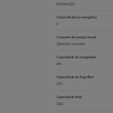
KGN36VLED
Classe eficiência energética
E
Consumo de energia anual
238 kWh/ano kWh
Capacidade do congelador
89 l
Capacidade do frigorífico
237 l
Capacidade total
326 l