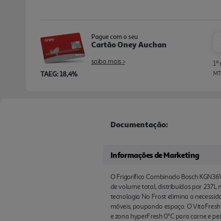
Pague com o seu
Cartão Oney Auchan
saiba mais >
1º
TAEG: 18,4%
MTI
Documentação:
Informações de Marketing
O Frigorífico Combinado Bosch KGN36VL
de volume total, distribuídos por 237L 
tecnologia No Frost elimina a necessi
móveis, poupando espaço. O VitaFresh 
e zona hyperFresh 0°C para carne e peix