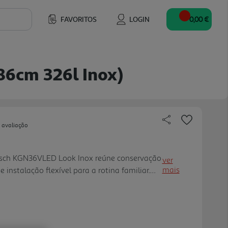
FAVORITOS
LOGIN
0,00 €
86cm 326l Inox)
 avaliação
osch KGN36VLED Look Inox reúne conservação
ver
mais
 instalação flexível para a rotina familiar.
stribuídos por 237L no frigorífico e 89L no
ar frescos, co ngelados e compras semanais
nologia No Frost elimina a necessidade de
anto o sistema PerfectFit permite encostar o