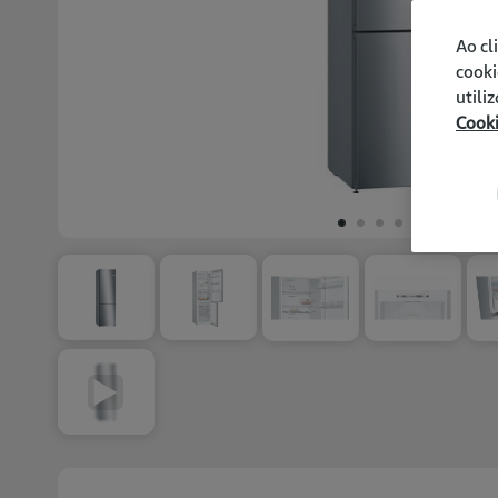
Ao cl
cooki
utili
Cook