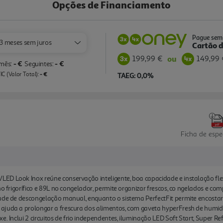
Opções de Financiamento
Pague sem 
3 meses sem juros
Cartão d
199,99 €
149,99 
ou
- €
- €
 mês:
Seguintes:
- €
C (Valor Total):
TAEG: 0,0%
Ficha de espe
ED Look Inox reúne conservação inteligente, boa capacidade e instalação flex
no frigorífico e 89L no congelador, permite organizar frescos, co ngelados e c
dade de descongelação manual, enquanto o sistema PerfectFit permite encosta
ajuda a prolongar a frescura dos alimentos, com gaveta hyperFresh de humid
e. Inclui 2 circuitos de frio independentes, iluminação LED Soft Start, Super 