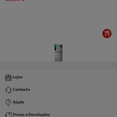
4.6
(14)
Frigorífico 2 Portas Hisense Rt422n4ace (no Frost E 169cm 325l
Lojas
Look Inox
549.99 €/un
Contacto
549,99 €
Ajuda
Trocas e Devoluções