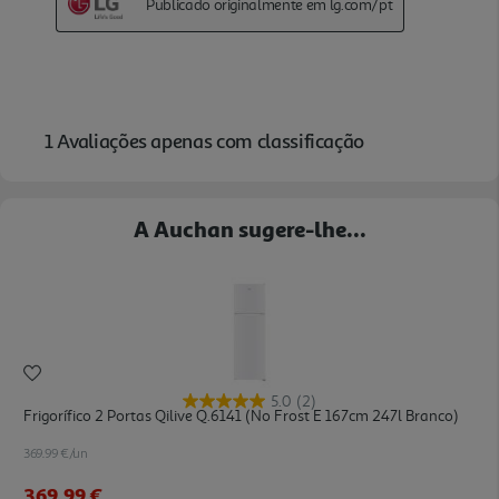
A Auchan sugere-lhe...
5.0
(2)
Frigorífico 2 Portas Qilive Q.6141 (no Frost E 167cm 247l Branco)
369.99 €/un
369,99 €