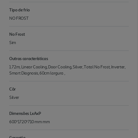
Tipo de frio
NO FROST
No Frost
Sim
Outras características
1.72m, Linear Cooling, Door Cooling, Silver, Total No Frost, Inverter,
Smart Diagnosis, 60cm largura ,
Côr
Silver
Dimensões LxAxP
600*1720*710 mm mm
Garantia