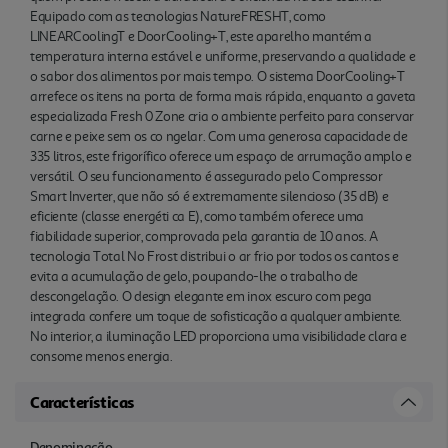
Equipado com as tecnologias NatureFRESHT, como
LINEARCoolingT e DoorCooling+T, este aparelho mantém a
temperatura interna estável e uniforme, preservando a qualidade e
o sabor dos alimentos por mais tempo. O sistema DoorCooling+T
arrefece os itens na porta de forma mais rápida, enquanto a gaveta
especializada Fresh 0 Zone cria o ambiente perfeito para conservar
carne e peixe sem os co ngelar. Com uma generosa capacidade de
335 litros, este frigorífico oferece um espaço de arrumação amplo e
versátil. O seu funcionamento é assegurado pelo Compressor
Smart Inverter, que não só é extremamente silencioso (35 dB) e
eficiente (classe energéti ca E), como também oferece uma
fiabilidade superior, comprovada pela garantia de 10 anos. A
tecnologia Total No Frost distribui o ar frio por todos os cantos e
evita a acumulação de gelo, poupando-lhe o trabalho de
descongelação. O design elegante em inox escuro com pega
integrada confere um toque de sofisticação a qualquer ambiente.
No interior, a iluminação LED proporciona uma visibilidade clara e
consome menos energia.
Características
Denominação