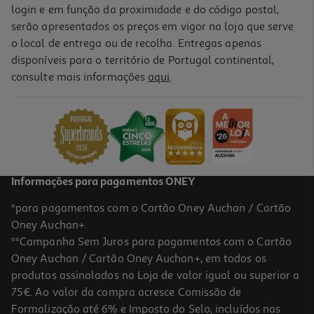
login e em função da proximidade e do código postal,
serão apresentados os preços em vigor na loja que serve
o local de entrega ou de recolha. Entregas apenas
disponíveis para o território de Portugal continental,
consulte mais informações
aqui
.
Frigorífico 2 Portas Hotpoint Hat70i 932 W Dc (e 437l 181cm
Branco )
619.99 €/un
619,99 €
Informações para pagamentos ONEY
*para pagamentos com o Cartão Oney Auchan / Cartão
Oney Auchan+.
**Campanha Sem Juros para pagamentos com o Cartão
Oney Auchan / Cartão Oney Auchan+, em todos os
produtos assinalados na Loja de valor igual ou superior a
75€. Ao valor da compra acresce Comissão de
Formalização até 6% e Imposto do Selo, incluídos nas