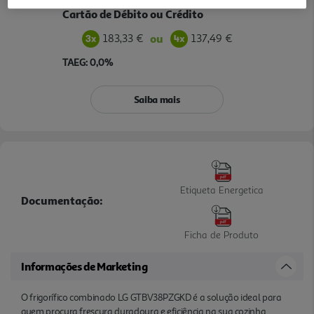
Pague sem custos com o seu
Cartão de Débito ou Crédito
183,33 €
137,49 €
ou
TAEG: 0,0%
Saiba mais
Etiqueta Energetica
Documentação:
Ficha de Produto
Informações de Marketing
O frigorífico combinado LG GTBV38PZGKD é a solução ideal para
quem procura frescura duradoura e eficiência na sua cozinha.