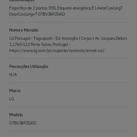
Frigorífico de 2 portas 335L Etiqueta energética E LinearCooLingT
DoorCooLing+T GTBV38PZGKD
Nome e Morada
LG Portugal - Taguspark - Ed. Inovação I Corpo I, Av. Jacques Delors
3, 2740-122 Porto Salvo, Portugal -
https://www.lg.com/pt/suporte/contacto/email-us/
Precauções Utilização
N/A
Marca
LG
Modelo
GTBV38PZGKD