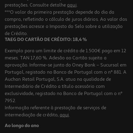
prestações. Consulte detalhe
aqui
.
4.4
(33)
Frigorífico 2 Portas Hisense Rt600n4wc2 (no Frost E 185cm 467l
***O valor da primeira prestação depende do dia da
Look Inox)
compra, refletindo o cálculo de juros diários. Ao valor das
799.99 €/un
prestações acresce o Imposto do Selo sobre a utilização
799,99 €
de Crédito.
TAEG DO CARTÃO DE CRÉDITO: 18,4 %
Exemplo para um limite de crédito de 1.500€ pago em 12
meses. TAN 17,60 %. Adesão ao Cartão sujeita a
aprovação. Informe-se junto do Oney Bank – Sucursal em
Portugal, registado no Banco de Portugal com o nº 881. A
Auchan Retail Portugal, S.A. atua na qualidade de
Intermediário de Crédito a título acessório com
exclusividade, registado no Banco de Portugal com o nº
7952.
Informação referente à prestação de serviços de
intermediação de crédito,
aqui
.
Frigorífico 2 Portas Indesit It70 (ventilado E 185cm 437l Branco)
Ao longo do ano
499.99 €/un