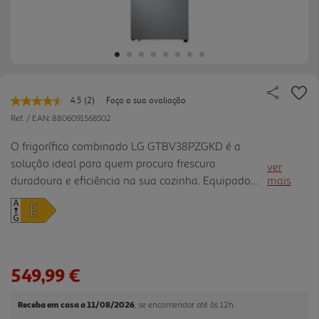
4.5
(2)
Faça a sua avaliação
Leu
2
Ref. / EAN:
8806091568502
avaliações.
Link
O frigorífico combinado LG GTBV38PZGKD é a
para
solução ideal para quem procura frescura
a
ver
mesma
duradoura e eficiência na sua cozinha. Equipado
mais
página.
com as tecnologias NatureFRESHT, como
LINEARCoolingT e DoorCooling+T, este aparelho
mantém a temperatura interna estável e uniforme,
preservando a qualidade e o sabor dos alimentos
por mais tempo. O sistema DoorCooling+T arrefece
549,99 €
os itens na porta de forma mais rápida, enquanto a
gaveta especializada Fresh 0 Zone cria o ambiente
Receba em casa a 11/08/2026
, se encomendar até às 12h.
perfeito para conservar carne e peixe sem os co