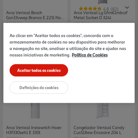
4.8
(82)
Arca Vertical Bosch
Arca Vertical Lg Gfm61mbcsf
Gsn33vwep Branco E 225l No
Metal Sorbet D 324l
Frost
849.99 €/un
1399.99 €/un
849,99 €
1.399,99 €
Ao clicar em "Aceitar todos os cookies", concorda com o
armazenamento de cookies no seu dispositivo para melhorar
ATÉ 500€ CASHBACK
a navegação no site, analisar a utilização do site e ajudar nas
nossas iniciativas de marketing.
Política de Cookies
Aceitar todos os cookies
Definições de cookies
-31%
Arca Vertical Instawitch Haier
Congelador Vertical Candy
H3f330seh1 E 330l
Cus518ew Encastre 204 L