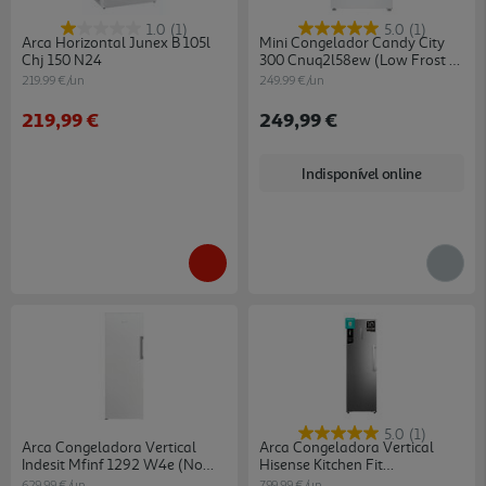
1.0
(1)
5.0
(1)
Arca Horizontal Junex B 105l
Mini Congelador Candy City
Chj 150 N24
300 Cnuq2l58ew (low Frost E
90l Branco)
219.99 €/un
249.99 €/un
219,99 €
249,99 €
Indisponível online
5.0
(1)
Arca Congeladora Vertical
Arca Congeladora Vertical
Indesit Mfinf 1292 W4e (no
Hisense Kitchen Fit
Frost E 171cm 256l Branca)
Ft3k310saie1 (no Frost - 185.6
629.99 €/un
799.99 €/un