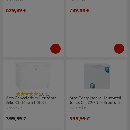
Cm - 312 L - Inox)
629,99 €
799,99 €
5.0
(1)
Arca Congeladora Horizontal
Arca Congeladora Horizontal
Beko Cf316ewn E 308 L
Junex Chj 220 N24 Branco B
220l
399.99 €/un
399.99 €/un
399,99 €
399,99 €