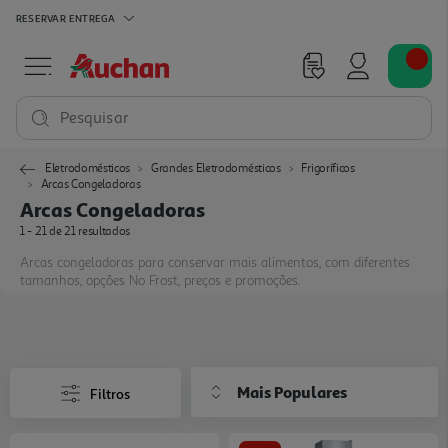
RESERVAR
ENTREGA
Pesquisar
Eletrodomésticos
Grandes Eletrodomésticos
Frigoríficos
Arcas Congeladoras
Arcas Congeladoras
1 - 21 de 21 resultados
Arcas congeladoras para conservar mais alimentos, com diferentes
tamanhos, opções No Frost, preços e promoções.
Mais Populares
Filtros