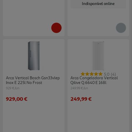
Indisponível online
5.0
(4)
Arca Vertical Bosch Gsn33vlep
Arca Congeladora Vertical
Inox E 225l No Frost
Qilive Q.6640 E 168l
929 €/un
249.99 €/un
929,00 €
249,99 €