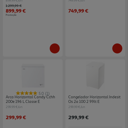
899.99 €/un
749.99 €/un
Price reduced from
to
1.299,99 €
899,99 €
749,99 €
Promoção
5.0
(1)
Arca Horizontal Candy Cchh
Congelador Horizontal Indesit
200e 196 L Classe E
Os 2a 100 2 99lt E
299.99 €/un
299.99 €/un
299,99 €
299,99 €