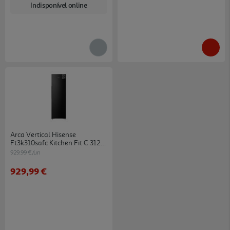
Indisponível online
Arca Vertical Hisense
Ft3k310safc Kitchen Fit C 312l
No Frost
929.99 €/un
929,99 €