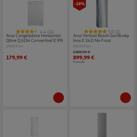
-18%
4.4
(11)
5.0
(1)
Arca Congeladora Horizontal
Arca Vertical Bosch Gsn36viep
Qilive Q.6154 Convertível E 99l
Inox E 242l No Frost
179.99 €/un
899.99 €/un
Price reduced from
to
1.099,99 €
179,99 €
899,99 €
Promoção