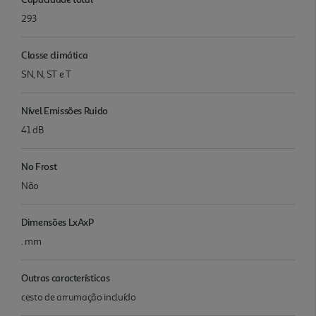
293
Classe climática
SN, N, ST e T
Nível Emissões Ruido
41 dB
No Frost
Não
Dimensões LxAxP
. mm
Outras características
cesto de arrumação incluído