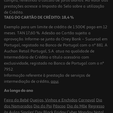
compra, refletindo o cálculo de juros diários. Ao valor das
219.99 €/un
prestações acresce o Imposto do Selo sobre a utilização
219,99 €
de Crédito.
TAEG DO CARTÃO DE CRÉDITO: 18,4 %
Exemplo para um limite de crédito de 1.500€ pago em 12
meses. TAN 17,60 %. Adesão ao Cartão sujeita a
aprovação. Informe-se junto do Oney Bank – Sucursal em
Portugal, registado no Banco de Portugal com o nº 881. A
Auchan Retail Portugal, S.A. atua na qualidade de
Intermediário de Crédito a título acessório com
exclusividade, registado no Banco de Portugal com o nº
7952.
Informação referente à prestação de serviços de
intermediação de crédito,
aqui
.
Arca Congeladora Horizontal Junex Chj 220 N24 Branco B 220l
Ao longo do ano
399.99 €/un
Feira do Bebé
Queijos, Vinhos e Enchidos
Carnaval
Dia
399,99 €
dos Namorados
Dia do Pai
Páscoa
Dia da Mãe
Regresso
às Aulas
Singles' Day
Black Friday
Cyber Monday
Natal