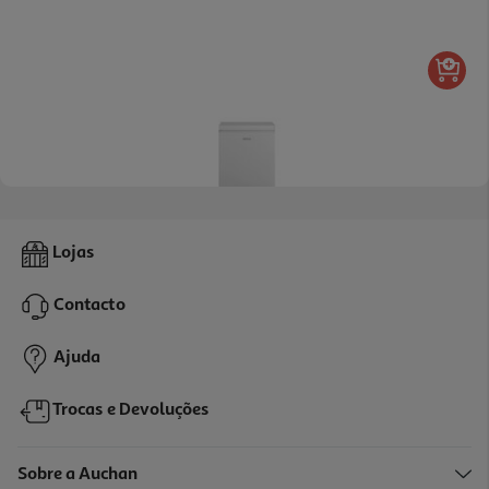
4.4
(11)
Arca Congeladora Horizontal Qilive Q.6154 Convertível E 99l
Lojas
179.99 €/un
Contacto
179,99 €
Ajuda
Trocas e Devoluções
Sobre a Auchan