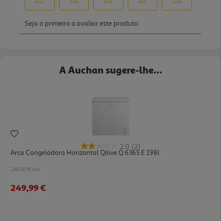
A Auchan sugere-lhe...
2.0
(2)
Arca Congeladora Horizontal Qilive Q.6365 E 198l
249.99 €/un
249,99 €