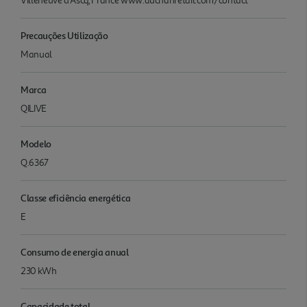
Villeneuve d'Ascq, France www.auchanretail.com/contact
Precauções Utilização
Manual
Marca
QILIVE
Modelo
Q.6367
Classe eficiência energética
E
Consumo de energia anual
230 kWh
Capacidade total