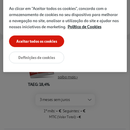
3h
Recolha Drive
*
nível de ruído de 41 dB, combina capacidade,
Ao clicar em "Aceitar todos os cookies", concorda com o
utilização simples e funcionamento equilibrado. A
*Mediante disponibilidade de slot de entrega e stock em loja.
armazenamento de cookies no seu dispositivo para melhorar
classe climática SN, N, ST e T reforça a adaptação a
a navegação no site, analisar a utilização do site e ajudar nas
diferentes ambientes, tornando esta arca uma
nossas iniciativas de marketing.
Política de Cookies
opção prática para famílias, garagens, despen sas
ou espaços de apoio.
Aceitar todos os cookies
Opções de Financiamento
Definições de cookies
Pague com o seu
Cartão Oney Auchan
saiba mais >
TAEG: 18,4%
3 meses sem juros
- €
- €
1º mês:
Seguintes:
- €
MTIC (Valor Total):