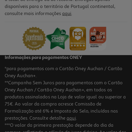
disponíveis para o território de Portugal continental,
5.0
(1)
consulte mais informações
aqui
.
Arca Horizontal Candy Cchh 200e 196 L Classe E
299.99 €/un
299,99 €
Informações para pagamentos ONEY
*para pagamentos com o Cartão Oney Auchan / Cartão
Oney Auchan+.
**Campanha Sem Juros para pagamentos com o Cartão
Oney Auchan / Cartão Oney Auchan+, em todos os
produtos assinalados na Loja de valor igual ou superior a
75€. Ao valor da compra acresce Comissão de
Formalização até 6% e Imposto do Selo, incluídos nas
prestações. Consulte detalhe
aqui
.
1.0
(1)
Arca Horizontal Junex B 105l Chj 150 N24
***O valor da primeira prestação depende do dia da