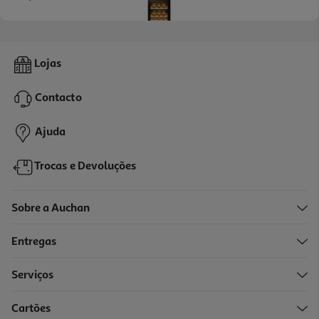
5.0
(1)
Cave De Vinhos Haier Hws79gdg Transparente 79 Garrafas
Lojas
749.99 €/un
Price reduced from
to
849,99 €
Contacto
749,99 €
Promoção
Ajuda
Trocas e Devoluções
Sobre a Auchan
Entregas
Serviços
5.0
(4)
Cartões
Cave De Vinhos Candy Divino Cwc034 34 Garrafas 90 L Wi-Fi