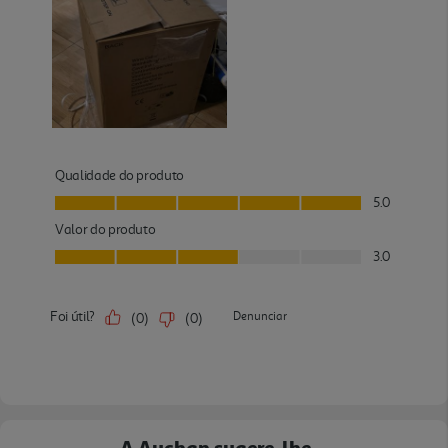
A Auchan sugere-lhe...