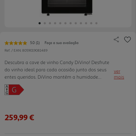
5.0
(1)
Faça a sua avaliação
Leu
uma
Ref. / EAN:
8059019081489
avaliação.
Link
Descubra a cave de vinho Candy DiVino! Desfrute
para
do vinho ideal para cada ocasião junto dos seus
a
ver
mesma
entes queridos. DiVino mantém a humidade
mais
página.
perfeita, tal como uma adega profissional, para
que o seu vinho seja sempre preservado à
temperatura certa.
259,99 €