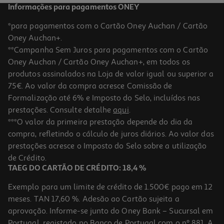
Informações para pagamentos ONEY
*para pagamentos com o Cartão Oney Auchan / Cartão
Oney Auchan+.
**Campanha Sem Juros para pagamentos com o Cartão
Oney Auchan / Cartão Oney Auchan+, em todos os
produtos assinalados na Loja de valor igual ou superior a
75€. Ao valor da compra acresce Comissão de
Formalização até 6% e Imposto do Selo, incluídos nas
prestações. Consulte detalhe
aqui
.
5.0
(4)
Cave De Vinhos Candy Divino Cwc034 34 Garrafas 90 L Wi-Fi
***O valor da primeira prestação depende do dia da
Preta
compra, refletindo o cálculo de juros diários. Ao valor das
299.99 €/un
prestações acresce o Imposto do Selo sobre a utilização
299,99 €
de Crédito.
TAEG DO CARTÃO DE CRÉDITO: 18,4 %
Exemplo para um limite de crédito de 1.500€ pago em 12
meses. TAN 17,60 %. Adesão ao Cartão sujeita a
aprovação. Informe-se junto do Oney Bank – Sucursal em
Portugal, registado no Banco de Portugal com o nº 881. A