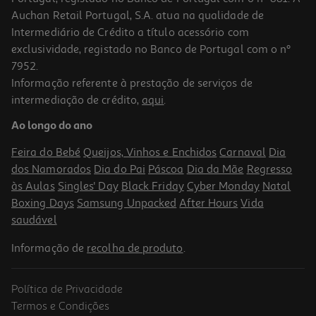
Auchan Retail Portugal, S.A. atua na qualidade de
Intermediário de Crédito a título acessório com
exclusividade, registado no Banco de Portugal com o nº
7952.
Informação referente à prestação de serviços de
3.4
(23)
intermediação de crédito,
aqui
.
Máquina De Lavar Loiça Samsung Dw60m6040fs/ec Look Inox 13
Conjuntos Classe E
Ao longo do ano
479.99 €/un
Feira do Bebé
Queijos, Vinhos e Enchidos
Carnaval
Dia
479,99 €
dos Namorados
Dia do Pai
Páscoa
Dia da Mãe
Regresso
às Aulas
Singles' Day
Black Friday
Cyber Monday
Natal
Boxing Days
Samsung Unpacked
After Hours
Vida
saudável
Informação de
recolha de produto
.
Política de Privacidade
Termos e Condições