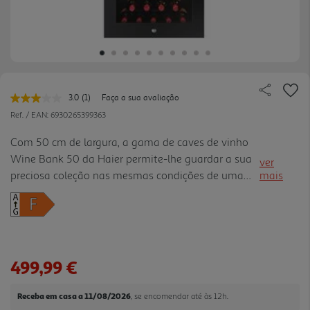
3.0
(1)
Faça a sua avaliação
Leu
uma
Ref. / EAN:
6930265399363
avaliação.
Link
Com 50 cm de largura, a gama de caves de vinho
para
Wine Bank 50 da Haier permite-lhe guardar a sua
a
ver
mesma
preciosa coleção nas mesmas condições de uma
mais
página.
garrafeira profissional. Guardar o seu vinho nas
condições certas ajuda a conservar os sabores e
características de uma garrafa, para uma
experiência de degustação mais agradável quando
chegar a hora de tirar a rolha.
499,99 €
Receba em casa a 11/08/2026
, se encomendar até às 12h.