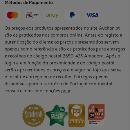
Métodos de Pagamento
Price reduced from
to
799,99 €
599,99 €
Promoção
Os preços dos produtos apresentados no site Auchan.pt
são os praticados nas compras online. Antes do registo e
autenticação do cliente os preços apresentados servem
apenas como referência e são os praticados para entregas
e recolhas no código postal 2650-435 Amadora. Após o
login e em função da proximidade e do código postal,
serão apresentados os preços em vigor na loja que serve
o local de entrega ou de recolha. Entregas apenas
disponíveis para o território de Portugal continental,
consulte mais informações
aqui
.
Cave De Vinhos Candy Cnwq4g32g2 G 32 Garrafas
399.99 €/un
399,99 €