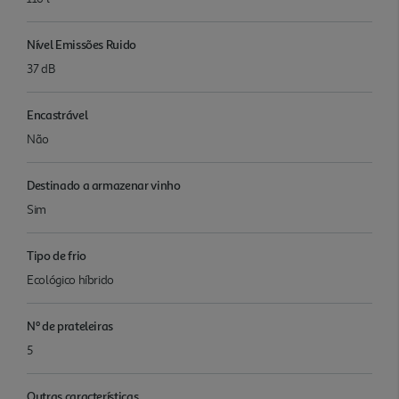
Nível Emissões Ruido
37 dB
Encastrável
Não
Destinado a armazenar vinho
Sim
Tipo de frio
Ecológico híbrido
Nº de prateleiras
5
Outras características