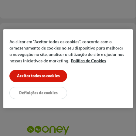
Opções de Financiamento
Ao clicar em "Aceitar todos os cookies", concorda com o
Pague com o seu
armazenamento de cookies no seu dispositivo para melhorar
Cartão Oney Auchan
a navegação no site, analisar a utilização do site e ajudar nas
nossas iniciativas de marketing.
Política de Cookies
saiba mais >
TAEG: 18,4%
Aceitar todos os cookies
3 meses sem juros
Definições de cookies
- €
- €
1º mês:
Seguintes:
- €
MTIC (Valor Total):