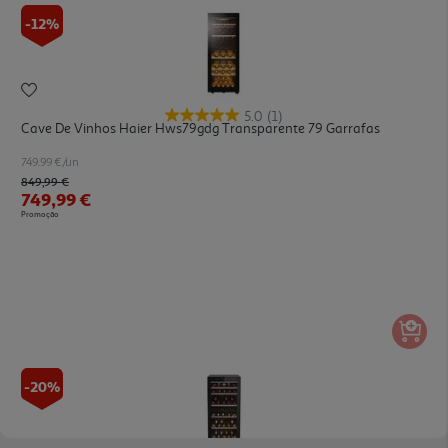
-12%
5.0
(1)
Cave De Vinhos Haier Hws79gdg Transparente 79 Garrafas
749.99 €/un
Price reduced from
to
849,99 €
749,99 €
Promoção
-20%