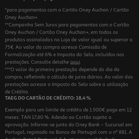
*para pagamentos com o Cartão Oney Auchan / Cartão
Oney Auchan+.
**Campanha Sem Juros para pagamentos com o Cartão
Oney Auchan / Cartão Oney Auchan+, em todos os
produtos assinalados na Loja de valor igual ou superior a
75€. Ao valor da compra acresce Comissão de
Formalização até 6% e Imposto do Selo, incluídos nas
prestações. Consulte detalhe
aqui
.
4.8
(19)
Frigorífico Americano Hisense Rq5p470seie (no Frost E 178.5cm
***O valor da primeira prestação depende do dia da
483l Cinzento)
compra, refletindo o cálculo de juros diários. Ao valor das
829.99 €/un
prestações acresce o Imposto do Selo sobre a utilização
829,99 €
de Crédito.
TAEG DO CARTÃO DE CRÉDITO: 18,4 %
Exemplo para um limite de crédito de 1.500€ pago em 12
meses. TAN 17,60 %. Adesão ao Cartão sujeita a
aprovação. Informe-se junto do Oney Bank – Sucursal em
Portugal, registado no Banco de Portugal com o nº 881. A