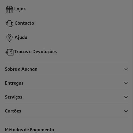
1.0
(1)
Frigorífico Americano Haier Hsr3918ewpg Gentle Silver 521l
Lojas
749.99 €/un
Contacto
749,99 €
PVP Recomendado: 1.199,99 €
Ajuda
Trocas e Devoluções
Sobre a Auchan
Entregas
Serviços
4.3
(7)
Cartões
Frigorífico Americano Samsung Rs57dg400eb4ef (no Frost E
178cm 583l Cinza)
899.99 €/un
Métodos de Pagamento