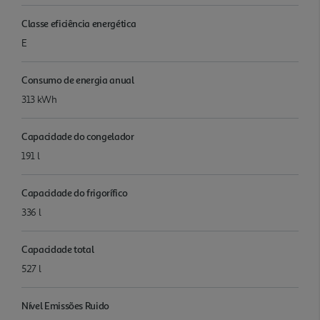
Classe eficiência energética
E
Consumo de energia anual
313 kWh
Capacidade do congelador
191 l
Capacidade do frigorífico
336 l
Capacidade total
527 l
Nível Emissões Ruido