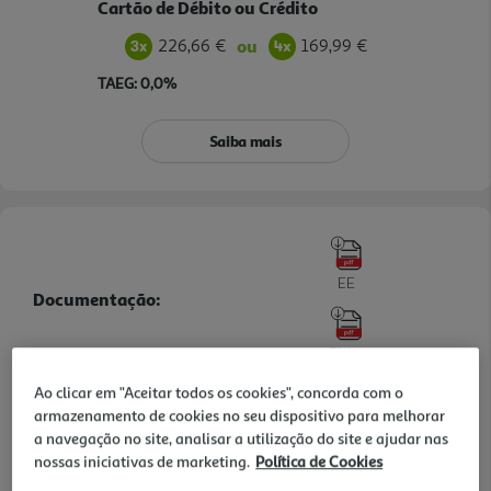
Cartão de Débito ou Crédito
226,66 €
169,99 €
ou
TAEG: 0,0%
Saiba mais
EE
Documentação:
Ficha
Ao clicar em "Aceitar todos os cookies", concorda com o
Informações de Marketing
armazenamento de cookies no seu dispositivo para melhorar
a navegação no site, analisar a utilização do site e ajudar nas
O frigorífico americano Hisense RS3P538NAIE Kitchen Fit Total No
nossas iniciativas de marketing.
Política de Cookies
Frost 527L é uma solução prática para quem procura grande