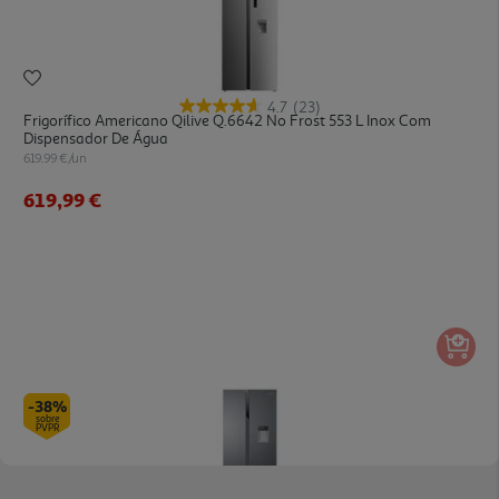
4.7
(23)
Frigorífico Americano Qilive Q.6642 No Frost 553 L Inox Com
Dispensador De Água
619.99 €/un
619,99 €
-38%
sobre
PVPR