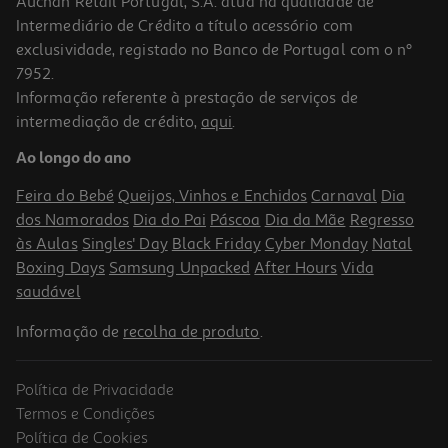
Auchan Retail Portugal, S.A. atua na qualidade de
Intermediário de Crédito a título acessório com
exclusividade, registado no Banco de Portugal com o nº
7952.
Informação referente à prestação de serviços de
3.3
(49)
intermediação de crédito,
aqui
.
Frigorífico 4 Portas Samsung Rf48a401em9/ef 488l No Frost Com
Depósito De Água
Ao longo do ano
1099.99 €/un
Feira do Bebé
Queijos, Vinhos e Enchidos
Carnaval
Dia
1.099,99 €
dos Namorados
Dia do Pai
Páscoa
Dia da Mãe
Regresso
às Aulas
Singles' Day
Black Friday
Cyber Monday
Natal
Boxing Days
Samsung Unpacked
After Hours
Vida
saudável
Informação de
recolha de produto
.
Política de Privacidade
Termos e Condições
Política de Cookies