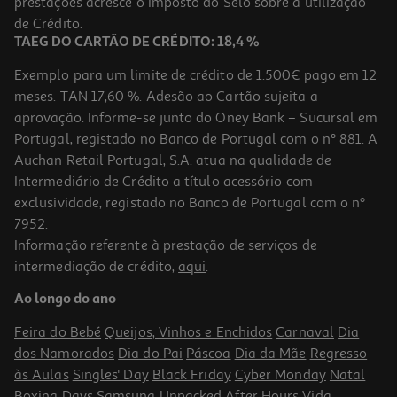
prestações acresce o Imposto do Selo sobre a utilização
829,99 €
de Crédito.
TAEG DO CARTÃO DE CRÉDITO: 18,4 %
Exemplo para um limite de crédito de 1.500€ pago em 12
meses. TAN 17,60 %. Adesão ao Cartão sujeita a
aprovação. Informe-se junto do Oney Bank – Sucursal em
Portugal, registado no Banco de Portugal com o nº 881. A
Auchan Retail Portugal, S.A. atua na qualidade de
Intermediário de Crédito a título acessório com
-38%
sobre
PVPR
exclusividade, registado no Banco de Portugal com o nº
7952.
Informação referente à prestação de serviços de
1.0
(1)
intermediação de crédito,
aqui
.
Frigorífico Americano Haier Hsr3918ewpg Gentle Silver 521l
Ao longo do ano
749.99 €/un
Feira do Bebé
Queijos, Vinhos e Enchidos
Carnaval
Dia
749,99 €
dos Namorados
Dia do Pai
Páscoa
Dia da Mãe
Regresso
PVP Recomendado: 1.199,99 €
às Aulas
Singles' Day
Black Friday
Cyber Monday
Natal
Boxing Days
Samsung Unpacked
After Hours
Vida