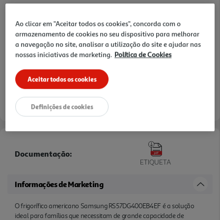
Ao clicar em "Aceitar todos os cookies", concorda com o
Pague sem custos com o seu
armazenamento de cookies no seu dispositivo para melhorar
Cartão de Débito ou Crédito
a navegação no site, analisar a utilização do site e ajudar nas
nossas iniciativas de marketing.
Política de Cookies
299,99 €
224,99 €
ou
TAEG: 0,0%
Aceitar todos os cookies
Saiba mais
Definições de cookies
Documentação:
ETIQUETA
Informações de Marketing
O frigorífico americano Samsung RS57DG400EB4EF é a solução
ideal para famílias que necessitam de grande capacidade de