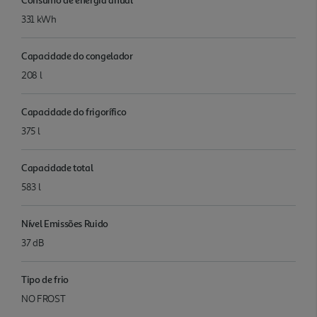
331 kWh
Capacidade do congelador
208 l
Capacidade do frigorífico
375 l
Capacidade total
583 l
Nível Emissões Ruido
37 dB
Tipo de frio
NO FROST