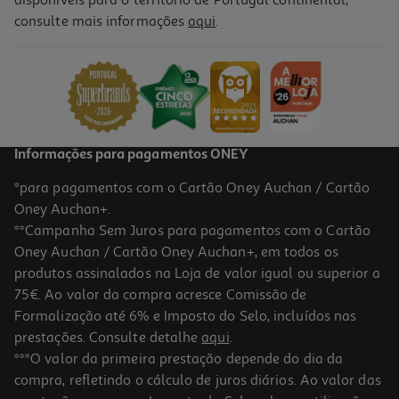
4.6
(37)
consulte mais informações
aqui
.
Frigorífico Americano Hisense Rs818n4tic (total No Frost C 179cm
632l Inox)
1249.99 €/un
1.249,99 €
Informações para pagamentos ONEY
*para pagamentos com o Cartão Oney Auchan / Cartão
Oney Auchan+.
**Campanha Sem Juros para pagamentos com o Cartão
Oney Auchan / Cartão Oney Auchan+, em todos os
produtos assinalados na Loja de valor igual ou superior a
75€. Ao valor da compra acresce Comissão de
Formalização até 6% e Imposto do Selo, incluídos nas
prestações. Consulte detalhe
aqui
.
4.8
(19)
Frigorífico Americano Hisense Rq5p470seie (no Frost E 178.5cm
***O valor da primeira prestação depende do dia da
483l Cinzento)
compra, refletindo o cálculo de juros diários. Ao valor das
829.99 €/un