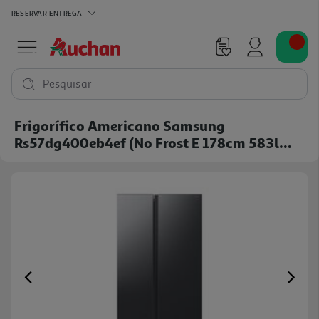
RESERVAR
ENTREGA
Pesquisar
Frigorífico Americano Samsung
Rs57dg400eb4ef (no Frost E 178cm 583l
Cinza)
Previous
Ne