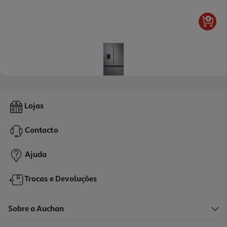
3.3
(49)
Frigorífico 4 Portas Samsung Rf48a401em9/ef 488l No Frost Com
Lojas
Depósito De Água
1099.99 €/un
Contacto
1.099,99 €
Ajuda
Trocas e Devoluções
Sobre a Auchan