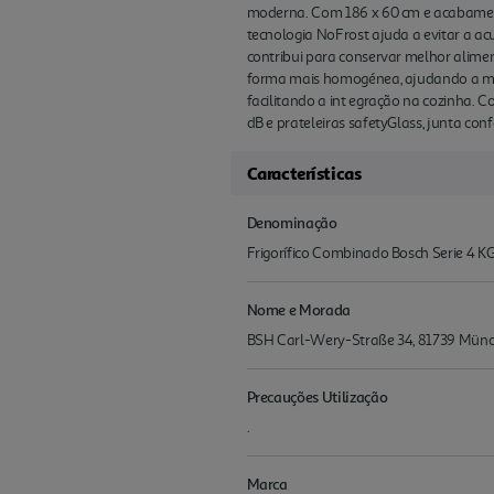
moderna. Com 186 x 60 cm e acabamento e
tecnologia NoFrost ajuda a evitar a a
contribui para conservar melhor alimen
forma mais homogénea, ajudando a mant
facilitando a int egração na cozinha. 
dB e prateleiras safetyGlass, junta conf
Características
Denominação
Frigorífico Combinado Bosch Serie 4 
Nome e Morada
BSH Carl-Wery-Straße 34, 81739 Mü
Precauções Utilização
.
Marca