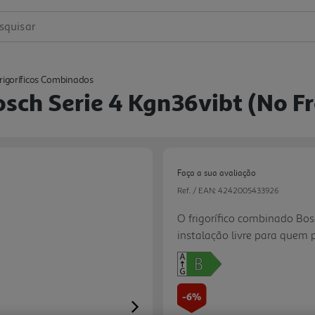
squisar
rigoríficos Combinados
sch Serie 4 Kgn36vibt (no Fr
Faça a sua avaliação
Ref. / EAN:
4242005433926
O frigorífico combinado Bo
instalação livre para quem 
numa cozinha moderna. Co
antidedadas, oferece 321 lit
frigorífico e 103 litros no c
-6%
a acumulação de gelo, redu
Next