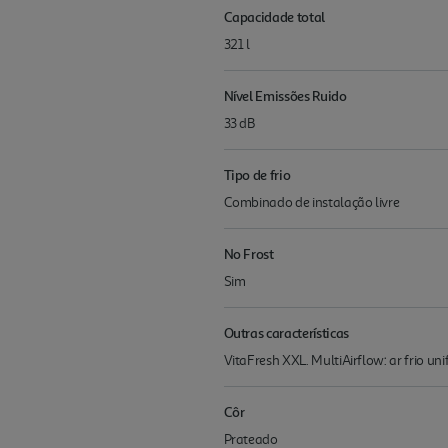
Capacidade total
321 l
Nível Emissões Ruido
33 dB
Tipo de frio
Combinado de instalação livre
No Frost
Sim
Outras características
VitaFresh XXL. MultiAirflow: ar frio un
Côr
Prateado