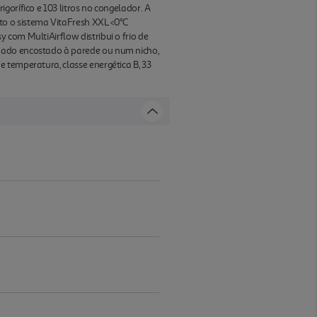
orífico e 103 litros no congelador. A
to o sistema VitaFresh XXL <0°C
 com MultiAirflow distribui o frio de
inado encostado à parede ou num nicho,
 temperatura, classe energética B, 33