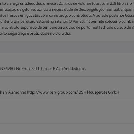
m aço antidedadas, oferece 321 litros de volume total, com 218 litro s no frig
cumulação de gelo, reduzindo a necessidade de descongelação manual, enquan
tos frescos em gavetas com climatização controlada. A parede posterior Glossy
er a temperatura estável no interior. O Perfect Fit permite colocar o comb
Com controlo separado de temperatura, aviso de porta mal fechada ou subida de
orto, segurança e praticidade no dia a dia.
KGN36VIBT NoFrost 321 L Classe B Aço Antidedadas
nchen, Alemanha http://www.bsh-group.com/ BSH Hausgeräte GmbH