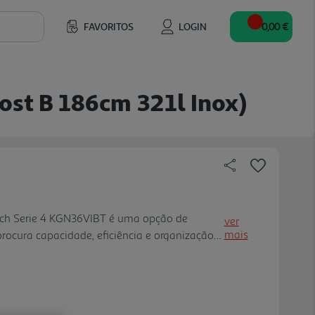
FAVORITOS
LOGIN
0,00 €
ost B 186cm 321l Inox)
sch Serie 4 KGN36VIBT é uma opção de
ver
mais
procura capacidade, eficiência e organização
m 186 x 60 cm e acabamento em aço
ros de volume total, com 218 litro s no
ongelador. A tecnologia NoFrost ajuda a evitar
zindo a necessidade de descongelação