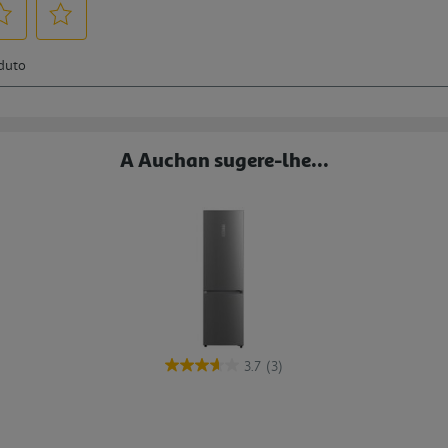
A Auchan sugere-lhe...
3.7
(3)