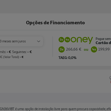
Opções de Financiamento
Pague sem 
3 meses sem juros
Cartão d
266,66 €
199,99
ou
- €
- €
 mês:
Seguintes:
- €
C (Valor Total):
TAEG: 0,0%
 KGN36VIBT é uma opção de instalação livre para quem procura capacidade, efi