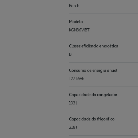
Bosch
Modelo
KGN36VIBT
Classe eficiência energética
B
Consumo de energia anual
127 kWh
Capacidade do congelador
103 l
Capacidade do frigorífico
218 l