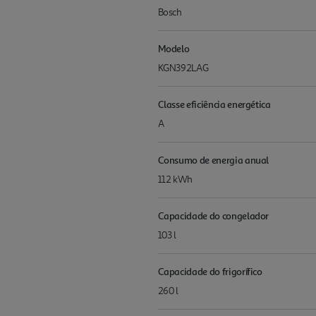
Bosch
Modelo
KGN392LAG
Classe eficiência energética
A
Consumo de energia anual
112 kWh
Capacidade do congelador
103 l
Capacidade do frigorífico
260 l