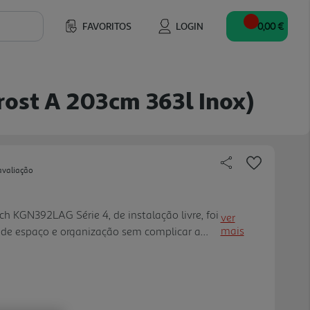
FAVORITOS
LOGIN
0,00 €
rost A 203cm 363l Inox)
avaliação
h KGN392LAG Série 4, de instalação livre, foi
ver
mais
de espaço e organização sem complicar a
fico e 103 l no congelador, acomoda
emana, enquanto o sistema noFrost reduz a
ulado. O VitaFresh apoia a conservação dos
e posterior Glossy com MultiAirflow faz