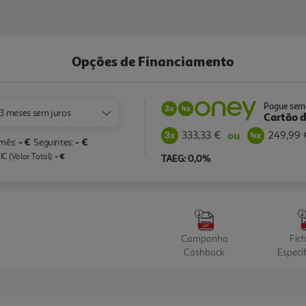
Opções de Financiamento
Pague sem 
3 meses sem juros
Cartão d
333,33 €
249,99 
ou
- €
- €
 mês:
Seguintes:
- €
C (Valor Total):
TAEG: 0,0%
Campanha
Fic
Cashback
Especi