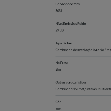
Capacidade total
363 l
Nível Emissões Ruido
29 dB
Tipo de frio
Combinado de instalação livre No Fros
No Frost
Sim
Outras características
CombinadoNoFrost, Sistema MultiAirflow.
Côr
Inox