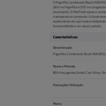
O frigorífico combinado Bosch KGN392LA
260 l no frigorífico e 103 l no conge
acumulado. O VitaFresh apoia a conserv
a temperatura constante. A classe energ
acabamento em aço mate antidedadas, i
funcionalidade e um visual cuidado.
Características
Denominação
Frigorífico Combinado Bosch KGN392LA
Nome e Morada
BSH Hausgeräte GmbH, Carl-Wery-Str
Precauções Utilização
.
Marca