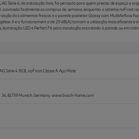
G Série 4, de instalação livre, foi pensado para quem precisa de espaço e or
lador, acomoda facilmente as compras da semana, enquanto o sistema noFrost 
ação dos alimentos frescos e a parede posterior Glossy com MultiAirflow faz c
ética A e o funcionament o de 29 dB(A) tornam a utilização mais eficiente e di
luminação LED e Perfect Fit para instalação encostada à parede ou em nicho
G Série 4 363L noFrost Classe A Aço Mate
. 34, 81739 Munich, Germany. www.bosch-home.com