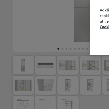
Ao cl
cooki
utili
Cook