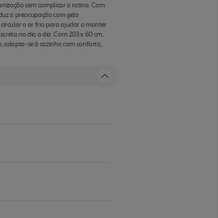
ganização sem complicar a rotina. Com
reduz a preocupação com gelo
ircular o ar frio para ajudar a manter
screta no dia a dia. Com 203 x 60 cm,
, adapta-se à cozinha com conforto,