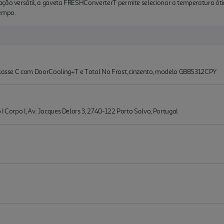
ação versátil, a gaveta FRESHConverterT permite selecionar a temperatura óti
tempo.
 classe C com DoorCooling+T e Total No Frost, cinzento, modelo GBBS312CPY
I Corpo I, Av. Jacques Delors 3, 2740-122 Porto Salvo, Portugal