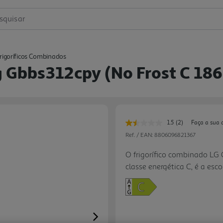
squisar
rigoríficos Combinados
g Gbbs312cpy (no Frost C 18
1.5
(2)
Faça a sua 
Leu
2
Ref. / EAN:
8806096821367
avaliações.
Link
O frigorífico combinado LG
para
classe energética C, é a es
a
mesma
eficiente e inteligente. A 
página.
variações de temperatura, p
enquanto o sistema DoorCool
todo o aparelho de forma m
Next