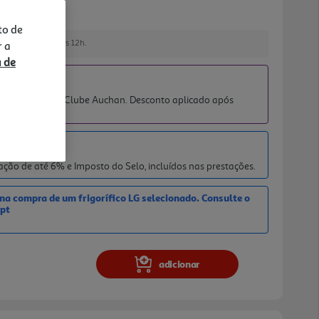
nverter Linear da LG, que proporciona um
ente silencioso, uma poupança de energia
to de
lidade comprovada com 10 anos de garantia.
e encomendar até às 12h.
r a
til, a gaveta FRESHConverterT permite
a de
ima para cada tipo de alimento, preservando
IATO
mpo.
2026
para membros Clube Auchan. Desconto aplicado após
o carrinho.
 18,4%
ção de até 6% e Imposto do Selo, incluídos nas prestações.
a compra de um frigorífico LG selecionado. Consulte o
pt
adicionar