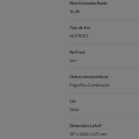
Nível Emissões Ruido
34 dB
Tipo de frio
NO FROST
No Frost
Sim
Outras características
Frigorífico Combinado
Côr
Silver
Dimensões LxAxP
597 x 1860 x 675 mm