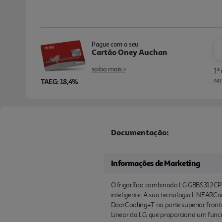
Pague com o seu
Cartão Oney Auchan
saiba mais >
1º
TAEG: 18,4%
MTI
Documentação:
Informações de Marketing
O frigorífico combinado LG GBBS312CPY,
inteligente. A sua tecnologia LINEARCo
DoorCooling+T na parte superior fronta
Linear da LG, que proporciona um func