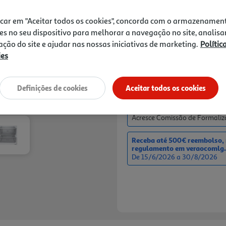
frigorífico é o Compressor I
709,99 €
funcionamento excecionalm 
icar em "Aceitar todos os cookies", concorda com o armazenamen
significativa e uma durabi
Receba em casa a 10/08/2026
, s
es no seu dispositivo para melhorar a navegação no site, analisa
Para uma organização versá
zação do site e ajudar nas nossas iniciativas de marketing.
Polític
selecionar a temperatura ót
6% DESCONTO IMED
ies
a sua fres cura por mais te
De 5/8/2026 a 31/8/
Campanha exclusiva 
adicionar o produto a
Definições de cookies
Aceitar todos os cookies
0% juros com Cartão** TAEG
De 1/8/2026 a 31/8/2026
Acresce Comissão de Formaliza
Receba até 500€ reembolso, n
regulamento em veraocomlg.
De 15/6/2026 a 30/8/2026