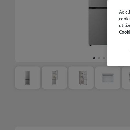
Ao cl
cooki
utili
Cook