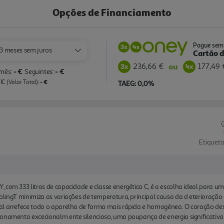
Opções de Financiamento
Pague sem 
3 meses sem juros
Cartão d
236,66 €
177,49 
ou
- €
- €
 mês:
Seguintes:
- €
C (Valor Total):
TAEG: 0,0%
Etiqueta
 com 333 litros de capacidade e classe energética C, é a escolha ideal para um
olingT minimiza as variações de temperatura, principal causa da d eterioração
l arrefece todo o aparelho de forma mais rápida e homogénea. O coração deste
ionamento excecionalm ente silencioso, uma poupança de energia significat