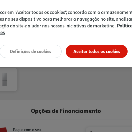
formação de gelo e reduz a
519,99 €
enquanto a tecnologia All-
icar em "Aceitar todos os cookies", concorda com o armazenamen
refrigeração mais homogéne
es no seu dispositivo para melhorar a navegação no site, analisa
compressor Digital Inverter
zação do site e ajudar nas nossas iniciativas de marketing.
Polític
Fresh para melhor conservaçã
ies
reforçando conveniência e c 
ruído e acabamento Look Ino
moderno para integrar facil
Definições de cookies
Aceitar todos os cookies
Entrega estimada entre
24
Opções de Financiamento
Pague com o seu