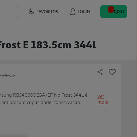
FAVORITOS
LOGIN
0,00 €
rost E 183.5cm 344l
avaliação
amsung RB34C600ESA/EF No Frost 344L é
ver
mais
uem procura capacidade, conservação
e no dia a dia. Com 344 litros de capacidade
tros no frigorífico e 114 lit ros no congelador,
ue precisam de espaço funcional para
dos. O sistema No Frost ajuda a evitar a