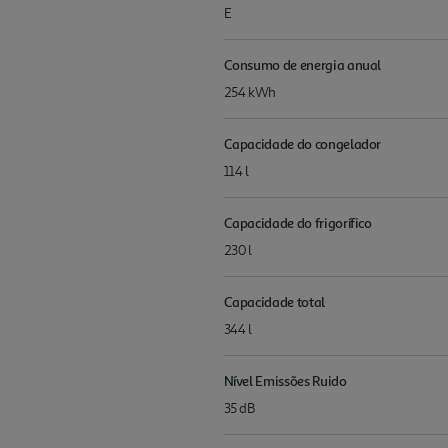
E
Consumo de energia anual
254 kWh
Capacidade do congelador
114 l
Capacidade do frigorífico
230 l
Capacidade total
344 l
Nível Emissões Ruido
35 dB