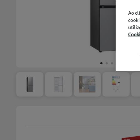
Ao cl
cooki
utili
Cook