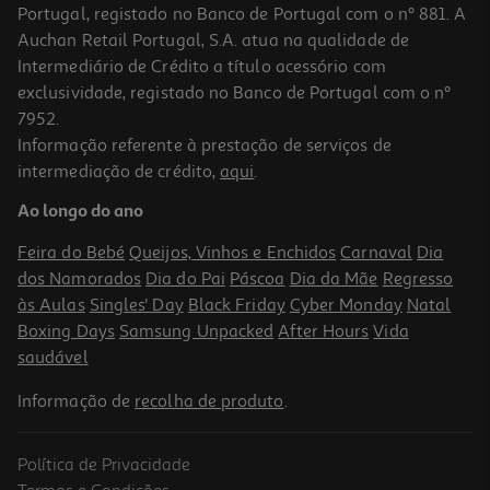
Portugal, registado no Banco de Portugal com o nº 881. A
Auchan Retail Portugal, S.A. atua na qualidade de
Intermediário de Crédito a título acessório com
exclusividade, registado no Banco de Portugal com o nº
7952.
Informação referente à prestação de serviços de
4.5
(12)
intermediação de crédito,
aqui
.
Frigorífico Combinado Bosch Kgn36vled (no Frost E 186cm 326l
Inox)
Ao longo do ano
599.99 €/un
Feira do Bebé
Queijos, Vinhos e Enchidos
Carnaval
Dia
599,99 €
dos Namorados
Dia do Pai
Páscoa
Dia da Mãe
Regresso
às Aulas
Singles' Day
Black Friday
Cyber Monday
Natal
Boxing Days
Samsung Unpacked
After Hours
Vida
saudável
Informação de
recolha de produto
.
Política de Privacidade
-6%
Termos e Condições