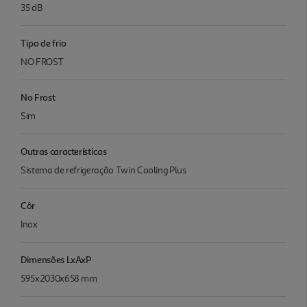
35 dB
Tipo de frio
NO FROST
No Frost
Sim
Outras características
Sistema de refrigeração Twin Cooling Plus
Côr
Inox
Dimensões LxAxP
595x2030x658 mm