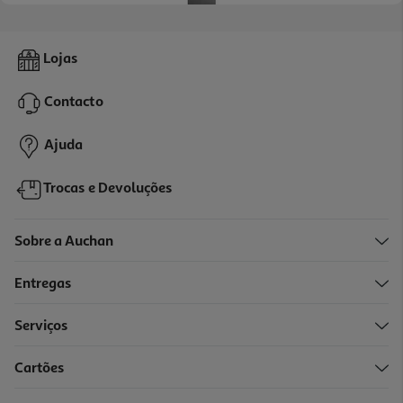
4.0
(5)
Frigorífico Combinado Qilive Q.6627 (no Frost D 185cm 323l Inox)
Lojas
499.99 €/un
Contacto
499,99 €
Ajuda
Trocas e Devoluções
Sobre a Auchan
Entregas
Serviços
4.7
(34)
Cartões
Frigorífico Combinado Samsung Rb34c600csa/ef (no Frost C
185.3cm 344l Inox)