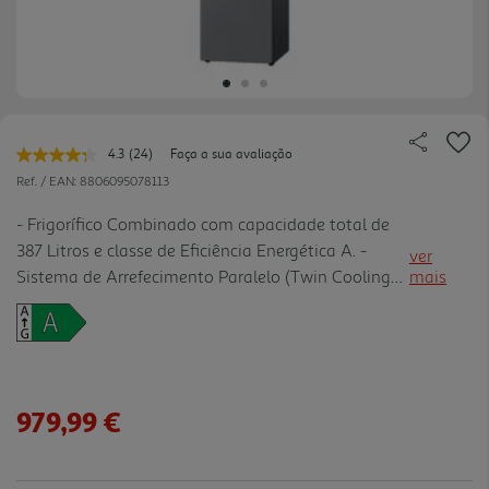
4.3
(24)
Faça a sua avaliação
Leu
24
Ref. / EAN:
8806095078113
avaliações.
Link
- Frigorífico Combinado com capacidade total de
para
387 Litros e classe de Eficiência Energética A. -
a
ver
mesma
Sistema de Arrefecimento Paralelo (Twin Cooling
mais
página.
PlusT): garante que os alimentos se mantêm
frescos e em perfeitas condições durante mais
tempo. A tecnologia Twin Cooling PlusT otimiza a
temperatura e a humidade no frigorífico e no
congelador com sistemas de arrefecimento
979,99 €
independentes. Assim, conserva melhor os
alimentos e protege o seu sabor, prevenindo a
mistura de odores. - Compressor Digital Inverter