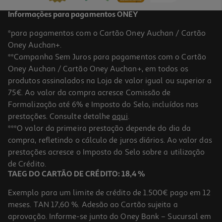
Informações para pagamentos ONEY
*para pagamentos com o Cartão Oney Auchan / Cartão
Oney Auchan+.
**Campanha Sem Juros para pagamentos com o Cartão
Oney Auchan / Cartão Oney Auchan+, em todos os
produtos assinalados na Loja de valor igual ou superior a
75€. Ao valor da compra acresce Comissão de
Formalização até 6% e Imposto do Selo, incluídos nas
prestações. Consulte detalhe
aqui
.
4.7
(20)
Frigorífico Combinado Samsung Rb38t607bs9/ef (no Frost B
***O valor da primeira prestação depende do dia da
203cm 387l Inox)
compra, refletindo o cálculo de juros diários. Ao valor das
789.99 €/un
prestações acresce o Imposto do Selo sobre a utilização
789,99 €
de Crédito.
TAEG DO CARTÃO DE CRÉDITO: 18,4 %
Exemplo para um limite de crédito de 1.500€ pago em 12
meses. TAN 17,60 %. Adesão ao Cartão sujeita a
aprovação. Informe-se junto do Oney Bank – Sucursal em