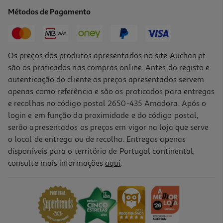
689.99 €/un
Métodos de Pagamento
689,99 €
Os preços dos produtos apresentados no site Auchan.pt
são os praticados nas compras online. Antes do registo e
autenticação do cliente os preços apresentados servem
apenas como referência e são os praticados para entregas
e recolhas no código postal 2650-435 Amadora. Após o
login e em função da proximidade e do código postal,
serão apresentados os preços em vigor na loja que serve
o local de entrega ou de recolha. Entregas apenas
disponíveis para o território de Portugal continental,
4.5
(53)
consulte mais informações
aqui
.
Frigorífico Combinado Hisense Rb440n4aca (no Frost A 201.7cm
336l Inox)
829.99 €/un
829,99 €