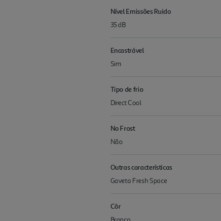
Nível Emissões Ruido
35 dB
Encastrável
Sim
Tipo de frio
Direct Cool
No Frost
Não
Outras características
Gaveta Fresh Space
Côr
Branco