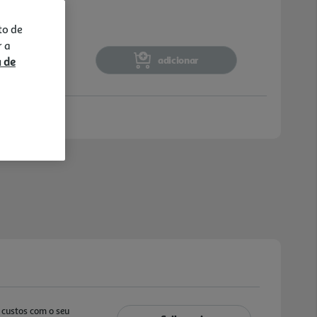
to de
r a
adicionar
a de
custos com o seu