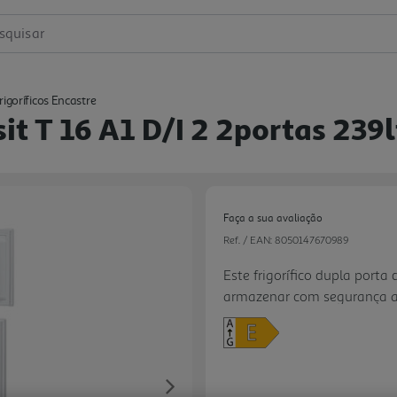
squisar
rigoríficos Encastre
sit T 16 A1 D/i 2 2portas 239l
Faça a sua avaliação
Ref. / EAN:
8050147670989
Este frigorífico dupla porta 
armazenar com segurança as
Next