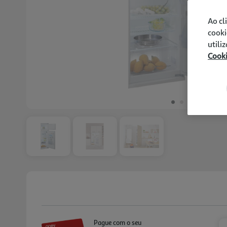
Ao cl
cooki
utili
Cook
Pague com o seu