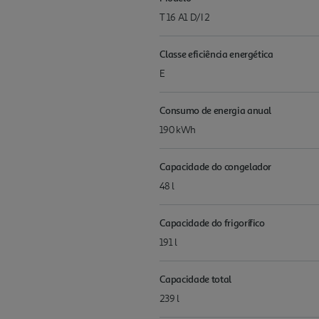
T 16 A1 D/I 2
Classe eficiência energética
E
Consumo de energia anual
190 kWh
Capacidade do congelador
48 l
Capacidade do frigorífico
191 l
Capacidade total
239 l