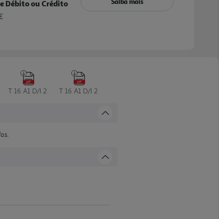
Saiba mais
e Débito ou Crédito
€
T 16 A1 D/I 2
T 16 A1 D/I 2
fas.