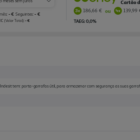
3 meses sem juros
Cartão d
186,66 €
139,99 
ou
- €
- €
 mês:
Seguintes:
- €
C (Valor Total):
TAEG: 0,0%
e Indesit tem: porta-garrafas útil, para armazenar com segurança as suas garra