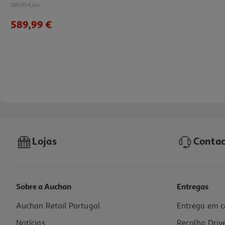
589.99 €/un
589,99 €
Lojas
Contac
Sobre a Auchan
Entregas
Auchan Retail Portugal
Entrega em c
Frigorífico Encastre Candy Ctm516ew 242 L
Notícias
Recolha Driv
549.99 €/un