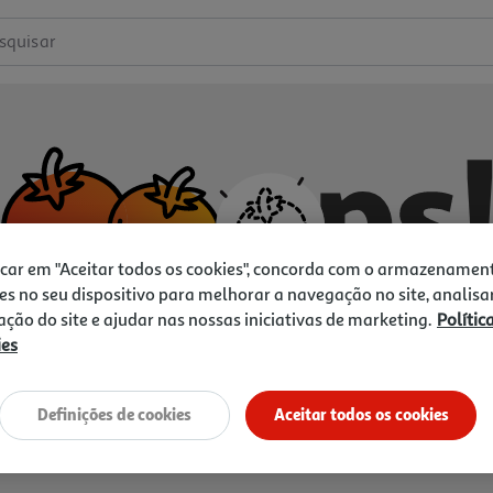
squisar
icar em "Aceitar todos os cookies", concorda com o armazenamen
es no seu dispositivo para melhorar a navegação no site, analisa
zação do site e ajudar nas nossas iniciativas de marketing.
Polític
ies
Não temos o que procura.
Vamos tentar de novo?
Definições de cookies
Aceitar todos os cookies