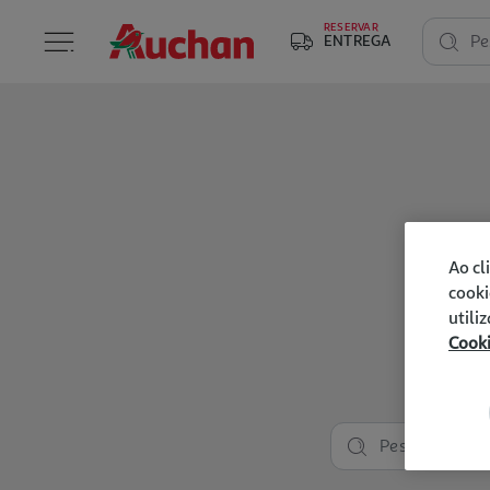
RESERVAR
ENTREGA
Pe
Ao cl
cooki
utili
Cook