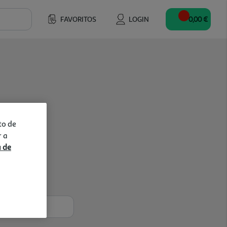
FAVORITOS
LOGIN
0,00 €
to de
r a
a de