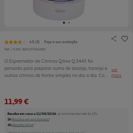
4.0
(3)
Faça a sua avaliação
Leu
3
Ref. / EAN:
3665257614690
avaliações.
Link
O Espremedor de Citrinos Qilive Q.5445 foi
para
pensado para preparar sumo de laranja, toranja e
a
ver
mesma
outros citrinos de forma simples no dia a dia. Com
mais
página.
capacidade de 0,5 L e potência de 30 W, ajuda a
extrair sumo para o pequeno-almoço, lanches ou
receitas rápidas, mantendo uma utilização fácil e
11,99 €
direta. Inclui 1 cone indicado para citrinos grandes,
como laranjas e toranjas, para tirar partido deste
Receba em casa a 11/08/2026
, se encomendar até às 12h.
tipo de fruta com maior comodidade. Os acessórios
1h
Recolha em loja Express
*
podem ser lavados na máquina de lavar loiça,
3h
Recolha Drive
*
tornando a limpeza mai s simples depois de cada
*Mediante disponibilidade de slot de entrega e stock em loja.