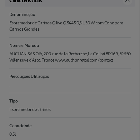
Características
Denominação
Espremedor de Citrinos Qilive Q.5445 0,5 L 30 W com Cone para
Citrinos Grandes
Nome e Morada
AUCHAN SAS OIA, 200, rue de la Recherche, Le Colibri BP 169, 59650
Villeneuve d'Ascq, France www.auchanretail.com/contact
Precauções Utilização
.
Tipo
Espremedor de citrinos
Capacidade
0.5l