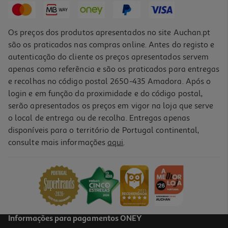
Os preços dos produtos apresentados no site Auchan.pt
são os praticados nas compras online. Antes do registo e
autenticação do cliente os preços apresentados servem
apenas como referência e são os praticados para entregas
e recolhas no código postal 2650-435 Amadora. Após o
login e em função da proximidade e do código postal,
serão apresentados os preços em vigor na loja que serve
o local de entrega ou de recolha. Entregas apenas
disponíveis para o território de Portugal continental,
4.4
(5)
consulte mais informações
aqui
.
Espremedor De Citrinos Braun Citrusquick 3 Cj 3050 Branco
43.99 €/un
43,99 €
Informações para pagamentos ONEY