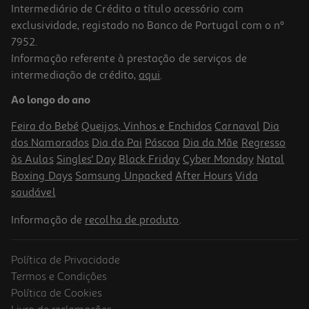
Intermediário de Crédito a título acessório com
exclusividade, registado no Banco de Portugal com o nº
7952.
Informação referente à prestação de serviços de
intermediação de crédito,
aqui
.
Espremedor De Citrinos Moulinex Pc2m0be0
Ao longo do ano
34.99 €/un
Feira do Bebé
Queijos, Vinhos e Enchidos
Carnaval
Dia
34,99 €
dos Namorados
Dia do Pai
Páscoa
Dia da Mãe
Regresso
às Aulas
Singles' Day
Black Friday
Cyber Monday
Natal
Boxing Days
Samsung Unpacked
After Hours
Vida
saudável
Informação de
recolha de produto
.
Política de Privacidade
Termos e Condições
Política de Cookies
Livro de reclamações