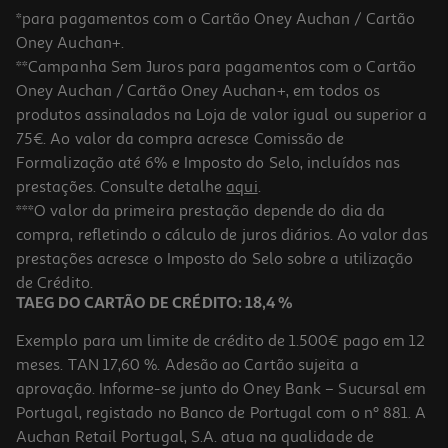
*para pagamentos com o Cartão Oney Auchan / Cartão
Oney Auchan+.
**Campanha Sem Juros para pagamentos com o Cartão
Oney Auchan / Cartão Oney Auchan+, em todos os
produtos assinalados na Loja de valor igual ou superior a
75€. Ao valor da compra acresce Comissão de
Formalização até 6% e Imposto do Selo, incluídos nas
prestações. Consulte detalhe
aqui
.
2.4
(11)
Espremedor De Citrinos Kenwood Je290a 40 W 1 L
***O valor da primeira prestação depende do dia da
compra, refletindo o cálculo de juros diários. Ao valor das
43.99 €/un
prestações acresce o Imposto do Selo sobre a utilização
43,99 €
de Crédito.
TAEG DO CARTÃO DE CRÉDITO: 18,4 %
Exemplo para um limite de crédito de 1.500€ pago em 12
meses. TAN 17,60 %. Adesão ao Cartão sujeita a
aprovação. Informe-se junto do Oney Bank – Sucursal em
Portugal, registado no Banco de Portugal com o nº 881. A
Auchan Retail Portugal, S.A. atua na qualidade de