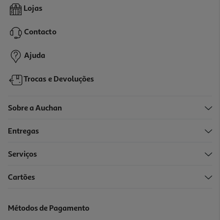
Espremedor De Citrinos Braun Citrusquick 1 Cj 3000 Branco 0.4 L
Lojas
26.99 €/un
Contacto
26,99 €
Ajuda
Trocas e Devoluções
Sobre a Auchan
Entregas
Serviços
5.0
(2)
Cartões
Espremedor Citrinos Moulinex Pc120870 Ultracompact Preto
29.99 €/un
Métodos de Pagamento
29,99 €