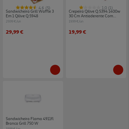
4.6
(5)
1.0
(1)
Sandwicheira Grill Waffle 3
Crepeira Qilive Q.5394 1400w
Em 1 Qilive Q.5948
30 Cm Antiaderente Com
Termóstato Ajustável
29.99 €/un
19.99 €/un
29,99 €
19,99 €
Sandwicheira Flama 4911fl
Branca Grill 750 W
19.99 €/un