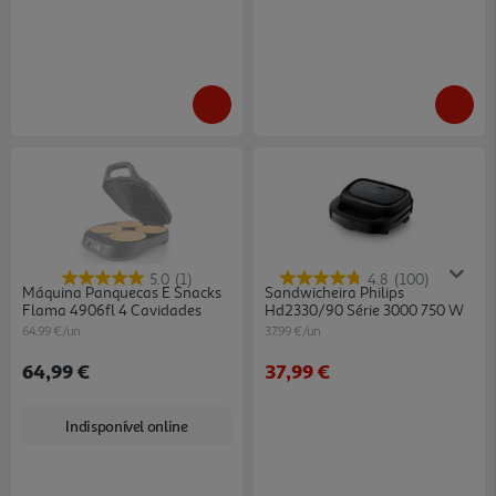
5.0
(1)
4.8
(100)
Máquina Panquecas E Snacks
Sandwicheira Philips
Flama 4906fl 4 Cavidades
Hd2330/90 Série 3000 750 W
64.99 €/un
37.99 €/un
64,99 €
37,99 €
Indisponível online