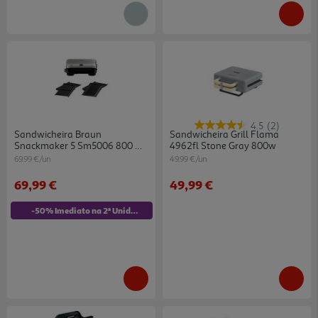
4.5
(2)
Sandwicheira Braun
Sandwicheira Grill Flama
Snackmaker 5 Sm5006 800 W
4962fl Stone Gray 800w
Waffle E Grill Cinza
69.99 €/un
49.99 €/un
69,99 €
49,99 €
-50% Imediato na 2ª Unidade