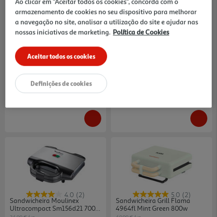
Ao clicar em "Aceitar todos os cookies", concorda com o
armazenamento de cookies no seu dispositivo para melhorar
4.5
(4)
4.0
(1)
Máquina De Panquecas E
Sandwicheira Grill Orbegozo
a navegação no site, analisar a utilização do site e ajudar nas
Snacks Flama 4902fl 1300w
Gr 2500 800w
nossas iniciativas de marketing.
Política de Cookies
37.99 €/un
30 €/un
37,99 €
30,00 €
Aceitar todos os cookies
Definições de cookies
4.0
(2)
5.0
(2)
Sandwicheira Moulinex
Sandwicheira Grill Flama
Ultracompact Sm156d21 700
4964fl Mint Green 800w
W