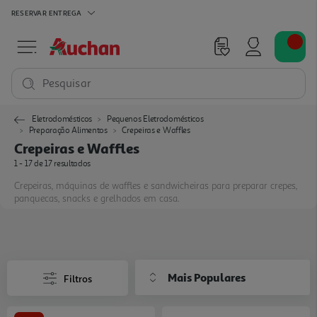
RESERVAR
ENTREGA
Pesquisar
Eletrodomésticos
Pequenos Eletrodomésticos
Preparação Alimentos
Crepeiras e Waffles
Crepeiras e Waffles
1 - 17 de 17 resultados
Crepeiras, máquinas de waffles e sandwicheiras para preparar crepes,
panquecas, snacks e grelhados em casa.
Mais Populares
Filtros