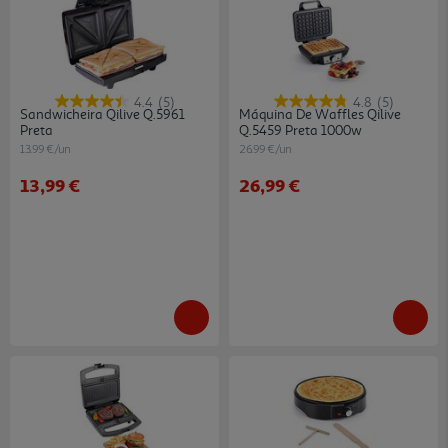
4.4
(5)
4.8
(5)
Sandwicheira Qilive Q.5961
Máquina De Waffles Qilive
Preta
Q.5459 Preta 1000w
13.99 €/un
26.99 €/un
13,99 €
26,99 €