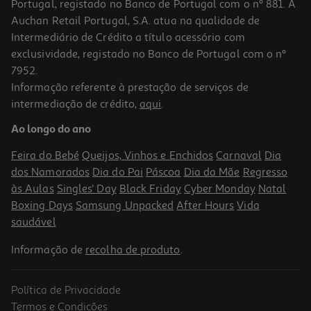
Portugal, registado no Banco de Portugal com o nº 881. A
Auchan Retail Portugal, S.A. atua na qualidade de
Intermediário de Crédito a título acessório com
exclusividade, registado no Banco de Portugal com o nº
7952.
Informação referente à prestação de serviços de
intermediação de crédito,
aqui
.
Ao longo do ano
Feira do Bebé
Queijos, Vinhos e Enchidos
Carnaval
Dia
dos Namorados
Dia do Pai
Páscoa
Dia da Mãe
Regresso
às Aulas
Singles' Day
Black Friday
Cyber Monday
Natal
Boxing Days
Samsung Unpacked
After Hours
Vida
saudável
Informação de
recolha de produto
.
Política de Privacidade
Termos e Condições