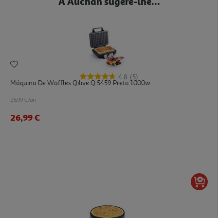
A Auchan sugere-lhe...
4.8
(5)
Máquina De Waffles Qilive Q.5459 Preta 1000w
26.99 €/un
26,99 €