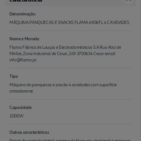
Denominação
MÁQUINA PANQUECAS E SNACKS FLAMA 4906FL 4 CAVIDADES
Nome e Morada
Flama Fábrica de Louças e Electrodomésticos S.A Rua Alto de
Mirões, Zona Industrial de Cesar, 249 3700634 Cesar email:
info@flama.pt
Tipo
Máquina de panquecas e snacks 4 cavidades com superfície
antiaderente
Capacidade
2000W
Outras características
Painel de controlo digital, sistema de bloqueio, sinalizads luminosos,