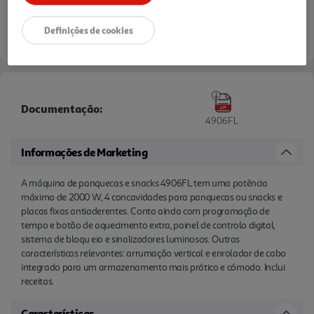
Definições de cookies
Documentação:
4906FL
Informações de Marketing
A máquina de panquecas e snacks 4906FL tem uma potência
máxima de 2000 W, 4 concavidades para panquecas ou snacks e
placas fixas antiaderentes. Conta ainda com programação de
tempo e botão de aquecimento extra, painel de controlo digital,
sistema de bloqu eio e sinalizadores luminosos. Outras
características relevantes: arrumação vertical e enrolador de cabo
integrado para um armazenamento mais prático e cómodo. Inclui
receitas.
Características