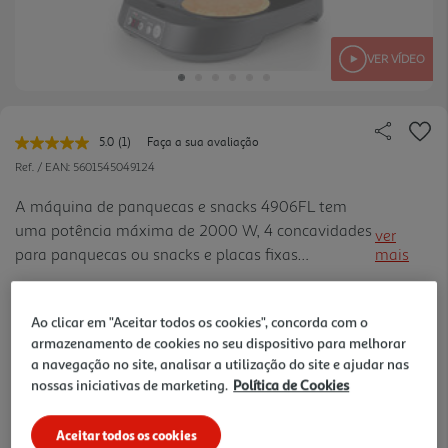
VER VÍDEO
5.0
(1)
Faça a sua avaliação
Leu
uma
Ref. / EAN:
5601545049124
avaliação.
Link
A máquina de panquecas e snacks 4906FL tem
para
uma potência máxima de 2000 W, 4 concavidades
a
ver
mesma
para panquecas ou snacks e placas fixas
mais
página.
antiaderentes. Conta ainda com programação de
tempo e botão de aquecimento extra, painel de
Ao clicar em "Aceitar todos os cookies", concorda com o
controlo digital, sistema de bloqu eio e
64,99 €
armazenamento de cookies no seu dispositivo para melhorar
sinalizadores luminosos. Outras características
a navegação no site, analisar a utilização do site e ajudar nas
relevantes: arrumação vertical e enrolador de cabo
nossas iniciativas de marketing.
Política de Cookies
integrado para um armazenamento mais prático e
cómodo. Inclui receitas.
Aceitar todos os cookies