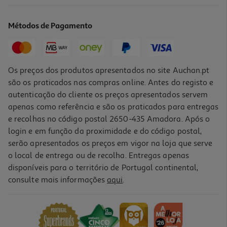
Máquina De Panquecas E Snacks Flama 4902fl 1300w
37.99 €/un
Métodos de Pagamento
37,99 €
Os preços dos produtos apresentados no site Auchan.pt
são os praticados nas compras online. Antes do registo e
autenticação do cliente os preços apresentados servem
apenas como referência e são os praticados para entregas
e recolhas no código postal 2650-435 Amadora. Após o
login e em função da proximidade e do código postal,
serão apresentados os preços em vigor na loja que serve
o local de entrega ou de recolha. Entregas apenas
disponíveis para o território de Portugal continental,
3.5
(2)
consulte mais informações
aqui
.
Raclete 8 Pessoas Qilive Q.5531 2 Em 1
49.99 €/un
49,99 €