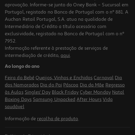
aprovação. Informe-se junto do Oney Bank – Sucursal em
Portugal, registado no Banco de Portugal com o nº 881. A
Auchan Retail Portugal, S.A. atua na qualidade de
Intermediário de Crédito a título acessório com
exclusividade, registado no Banco de Portugal com o nº
7952.
Informação referente à prestação de serviços de
5.0
(3)
intermediação de crédito,
aqui
.
Grelhador Qilive Q.5188 45x25 Cm 2200 W
Ao longo do ano
35.99 €/un
Feira do Bebé
Queijos, Vinhos e Enchidos
Carnaval
Dia
35,99 €
dos Namorados
Dia do Pai
Páscoa
Dia da Mãe
Regresso
às Aulas
Singles' Day
Black Friday
Cyber Monday
Natal
Boxing Days
Samsung Unpacked
After Hours
Vida
saudável
Informação de
recolha de produto
.