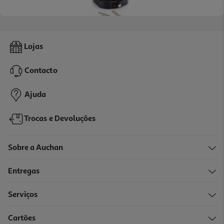
1.0
(1)
Crepeira Qilive Q.5394 1400w 30 Cm Antiaderente Com
Lojas
Termóstato Ajustável
19.99 €/un
Contacto
19,99 €
Ajuda
Trocas e Devoluções
Sobre a Auchan
Entregas
Serviços
4.5
(4)
Cartões