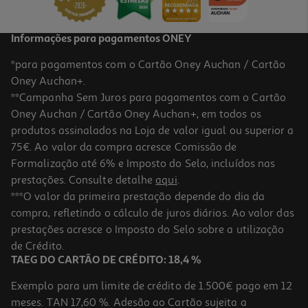
Informações para pagamentos ONEY
*para pagamentos com o Cartão Oney Auchan / Cartão
Oney Auchan+.
**Campanha Sem Juros para pagamentos com o Cartão
Oney Auchan / Cartão Oney Auchan+, em todos os
produtos assinalados na Loja de valor igual ou superior a
75€. Ao valor da compra acresce Comissão de
Formalização até 6% e Imposto do Selo, incluídos nas
prestações. Consulte detalhe
aqui
.
4.4
(5)
Sandwicheira Qilive Q.5961 Preta
***O valor da primeira prestação depende do dia da
compra, refletindo o cálculo de juros diários. Ao valor das
13.99 €/un
prestações acresce o Imposto do Selo sobre a utilização
13,99 €
de Crédito.
TAEG DO CARTÃO DE CRÉDITO: 18,4 %
Exemplo para um limite de crédito de 1.500€ pago em 12
meses. TAN 17,60 %. Adesão ao Cartão sujeita a