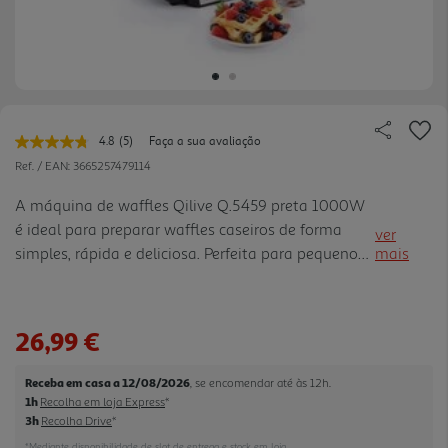
4.8
(5)
Faça a sua avaliação
Leu
5
Ref. / EAN:
3665257479114
avaliações.
Link
A máquina de waffles Qilive Q.5459 preta 1000W
para
é ideal para preparar waffles caseiros de forma
a
ver
mesma
simples, rápida e deliciosa. Perfeita para pequenos-
mais
página.
almoços, lanches ou momentos em família,
permite obter waffles dourados e estaladiços
graças ao termóstato a justável, que ajuda a
26,99 €
controlar o nível de cozedura ao seu gosto. As
placas com revestimento antiaderente evitam que
Receba em casa a 12/08/2026
, se encomendar até às 12h.
a massa cole, facilitando a utilização e tornando a
1h
Recolha em loja Express
*
limpeza mais prática no dia a dia. Para maior
3h
Recolha Drive
*
comodidade, inclui indicadores luminosos de
*Mediante disponibilidade de slot de entrega e stock em loja.