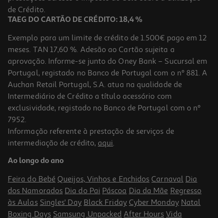
5,99 €
de Crédito.
TAEG DO CARTÃO DE CRÉDITO: 18,4 %
Exemplo para um limite de crédito de 1.500€ pago em 12
meses. TAN 17,60 %. Adesão ao Cartão sujeita a
aprovação. Informe-se junto do Oney Bank – Sucursal em
Portugal, registado no Banco de Portugal com o nº 881. A
Auchan Retail Portugal, S.A. atua na qualidade de
Intermediário de Crédito a título acessório com
exclusividade, registado no Banco de Portugal com o nº
7952.
Informação referente à prestação de serviços de
4.0
(3)
intermediação de crédito,
aqui
.
Espremedor De Citrinos Qilive Q.5445 0.5 L 30 W
Ao longo do ano
11.99 €/un
Feira do Bebé
Queijos, Vinhos e Enchidos
Carnaval
Dia
11,99 €
dos Namorados
Dia do Pai
Páscoa
Dia da Mãe
Regresso
às Aulas
Singles' Day
Black Friday
Cyber Monday
Natal
Boxing Days
Samsung Unpacked
After Hours
Vida