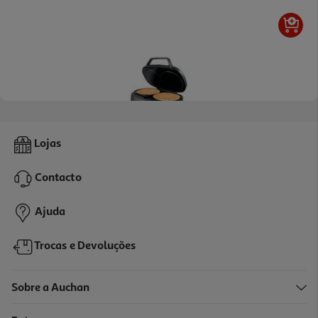
4.5
(4)
Máquina De Panquecas E Snacks Flama 4902fl 1300w
Lojas
37.99 €/un
Contacto
37,99 €
Ajuda
Trocas e Devoluções
Sobre a Auchan