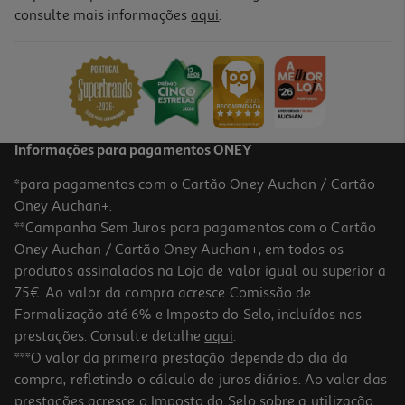
4.4
(47)
consulte mais informações
aqui
.
Máquina De Café Filtro Qilive Q.5226 1.5 L 900 W
27.99 €/un
27,99 €
Informações para pagamentos ONEY
*para pagamentos com o Cartão Oney Auchan / Cartão
Oney Auchan+.
**Campanha Sem Juros para pagamentos com o Cartão
Oney Auchan / Cartão Oney Auchan+, em todos os
produtos assinalados na Loja de valor igual ou superior a
75€. Ao valor da compra acresce Comissão de
Formalização até 6% e Imposto do Selo, incluídos nas
prestações. Consulte detalhe
aqui
.
3.6
(7)
Adaptador Capsulas Café Qilive 600146056 Compatível
***O valor da primeira prestação depende do dia da
Nespresso
compra, refletindo o cálculo de juros diários. Ao valor das
5.99 €/un
prestações acresce o Imposto do Selo sobre a utilização