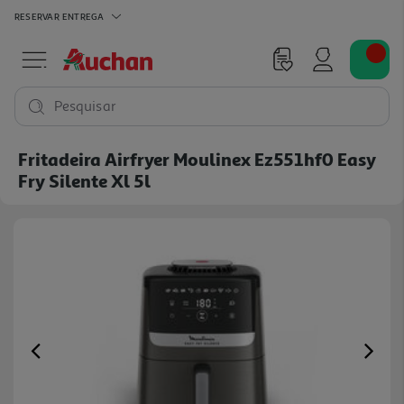
RESERVAR
ENTREGA
Pesquisar
Fritadeira Airfryer Moulinex Ez551hf0 Easy
Fry Silente Xl 5l
Previous
Ne