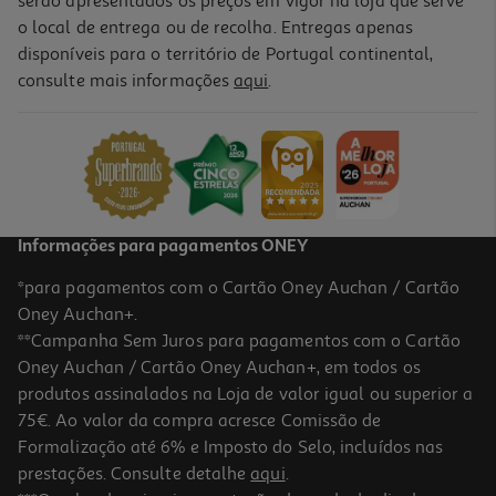
serão apresentados os preços em vigor na loja que serve
o local de entrega ou de recolha. Entregas apenas
disponíveis para o território de Portugal continental,
4.5
(4)
consulte mais informações
aqui
.
Fritadeira Air Fryer Qilive Q.5332 Inox 8l
79.99 €/un
79,99 €
Informações para pagamentos ONEY
*para pagamentos com o Cartão Oney Auchan / Cartão
Oney Auchan+.
**Campanha Sem Juros para pagamentos com o Cartão
Oney Auchan / Cartão Oney Auchan+, em todos os
produtos assinalados na Loja de valor igual ou superior a
75€. Ao valor da compra acresce Comissão de
Formalização até 6% e Imposto do Selo, incluídos nas
prestações. Consulte detalhe
aqui
.
4.0
(3)
Fritadeira Sem Óleo Airfryer E Vapor Qilive Q.5650 5l