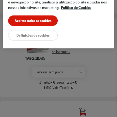
a navegação no site, analisar a utilização do site e ajudar nas
Entrega estimada entre
12/08/2026 e 13/08/2026
grelha para grelhar qualquer tipo de ingredientes e
nossas iniciativas de marketing.
Política de Cookies
muito mais. *Testes realizados no modo air fry, de
acordo com a norma IEC60704
Aceitar todos os cookies
Opções de Financiamento
Definições de cookies
Pague com o seu
Cartão Oney Auchan
saiba mais >
TAEG: 18,4%
3 meses sem juros
- €
- €
1º mês:
Seguintes:
- €
MTIC (Valor Total):