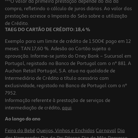
***O valor da primeira prestação depende do dia da
compra, refletindo o cálculo de juros diários. Ao valor das
50 €/un
prestações acresce o Imposto do Selo sobre a utilização
50,00 €
de Crédito.
TAEG DO CARTÃO DE CRÉDITO: 18,4 %
Exemplo para um limite de crédito de 1.500€ pago em 12
meses. TAN 17,60 %. Adesão ao Cartão sujeita a
aprovação. Informe-se junto do Oney Bank – Sucursal em
Portugal, registado no Banco de Portugal com o nº 881. A
Auchan Retail Portugal, S.A. atua na qualidade de
Intermediário de Crédito a título acessório com
exclusividade, registado no Banco de Portugal com o nº
7952.
Informação referente à prestação de serviços de
3.3
(3)
intermediação de crédito,
aqui
.
Fritadeira Air Fryer Qilive Q.5464 5 L 1500 W
Ao longo do ano
45.99 €/un
Feira do Bebé
Queijos, Vinhos e Enchidos
Carnaval
Dia
45,99 €
dos Namorados
Dia do Pai
Páscoa
Dia da Mãe
Regresso