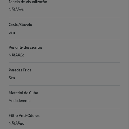
Janela de Visualização
NÃfÃÂ£o
Cesto/Gaveta
Sim
Pés anti-deslizantes
NÃfÃÂ£o
Paredes Frias
Sim
Material da Cuba
Antiaderente
Filtro Anti-Odores
NÃfÃÂ£o