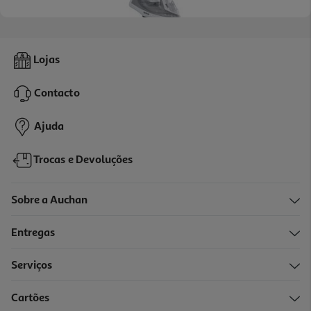
3.8
(6)
Ferro A Vapor Qilive Q.5843 2200 W
Lojas
12.99 €/un
Contacto
12,99 €
Ajuda
Trocas e Devoluções
Sobre a Auchan
Entregas
Serviços
3.0
(23)
Cartões
Ferro A Vapor Qilive Q.5525 Sem Fio