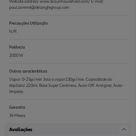
Website address: www.braunhousehold.com/ E-mail:
paul.zammit@delonghigroup.com
Precauções Utilização
N/R
Potência
2000 W
Outras características
Vapor: 0-25gr/min Jato a vapor:130gr/min. Capacidade do
depósito: 220ml. Base Super Cerâmica. Auto-Off. Anti gota. Auto-
limpeza.
Garantia
36 Meses
Avaliações