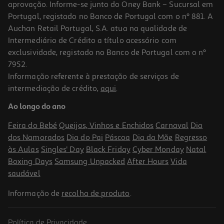
aprovação. Informe-se junto do Oney Bank – Sucursal em
Portugal, registado no Banco de Portugal com o nº 881. A
Auchan Retail Portugal, S.A. atua na qualidade de
Intermediário de Crédito a título acessório com
exclusividade, registado no Banco de Portugal com o nº
7952.
Informação referente à prestação de serviços de
intermediação de crédito,
aqui
.
Ferro A Vapor Rowenta Effective Dx1530d1 2200 W
Ao longo do ano
27.99 €/un
Feira do Bebé
Queijos, Vinhos e Enchidos
Carnaval
Dia
27,99 €
dos Namorados
Dia do Pai
Páscoa
Dia da Mãe
Regresso
às Aulas
Singles' Day
Black Friday
Cyber Monday
Natal
Boxing Days
Samsung Unpacked
After Hours
Vida
saudável
Informação de
recolha de produto
.
Política de Privacidade
-15%