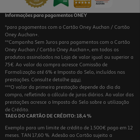
Informações para pagamentos ONEY
*para pagamentos com o Cartão Oney Auchan / Cartão
Oney Auchan+.
**Campanha Sem Juros para pagamentos com o Cartão
Oney Auchan / Cartão Oney Auchan+, em todos os
produtos assinalados na Loja de valor igual ou superior a
75€. Ao valor da compra acresce Comissão de
Formalização até 6% e Imposto do Selo, incluídos nas
prestações. Consulte detalhe
aqui
.
Ferro A Vapor Braun Texstyle 1 Si1070pu 2000 W
***O valor da primeira prestação depende do dia da
compra, refletindo o cálculo de juros diários. Ao valor das
36.99 €/un
prestações acresce o Imposto do Selo sobre a utilização
36,99 €
de Crédito.
TAEG DO CARTÃO DE CRÉDITO: 18,4 %
Exemplo para um limite de crédito de 1.500€ pago em 12
meses. TAN 17,60 %. Adesão ao Cartão sujeita a