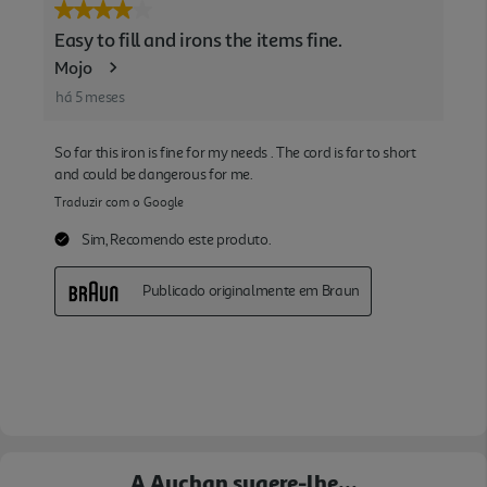
A Auchan sugere-lhe...