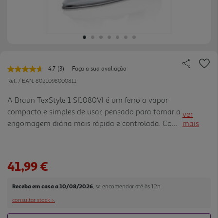
4.7
(3)
Faça a sua avaliação
Leu
3
Ref. / EAN:
8021098000811
avaliações.
Link
A Braun TexStyle 1 SI1080VI é um ferro a vapor
para
compacto e simples de usar, pensado para tornar a
a
ver
mesma
engomagem diária mais rápida e controlada. Com
mais
página.
2000 W de potência, vapor contínuo ajustável até
25 g/min e jato de vapor de 130 g/min, ajuda a
suavizar vincos em camisas, calças e têxteis do dia
41,99 €
a dia. O depósito de água de 220 ml dá autonomia
para pequenas sessões de engomar, enquanto a
Receba em casa a 10/08/2026
, se encomendar até às 12h.
base SuperCeramic desliza de forma suave sobre os
consultar stock >.
tecidos. A ponta de precisão facilita o acesso a
zonas mais exigentes, com o colarinhos, costuras,