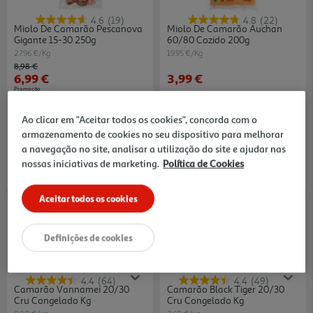
4.6
(19)
4.8
(22)
Miolo De Camarão Pescanova
Miolo De Camarão Auchan
Gigante 15-30 250g
60/80 Cozido 200g
27.96 €/Kg
19.95 €/Kg
Price reduced from
to
8,98 €
6,99 €
3,99 €
Promoção
Ao clicar em "Aceitar todos os cookies", concorda com o
armazenamento de cookies no seu dispositivo para melhorar
a navegação no site, analisar a utilização do site e ajudar nas
nossas iniciativas de marketing.
Política de Cookies
Aceitar todos os cookies
Definições de cookies
4.4
(64)
4.4
(49)
Camarão Vannamei 20/30
Camarão Black Tiger 20/30
Cru Congelado Kg
Cru Congelado Kg