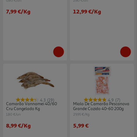
0.80 €/un
2.60 €/un
7,99 €
/Kg
12,99 €
/Kg
4.3
(19)
4.9
(7)
Camarão Vannamei 40/60
Miolo De Camarão Pescanova
Cru Congelado Kg
Grande Cozido 40-60 200g
1.80 €/un
29.95 €/Kg
8,99 €
/Kg
5,99 €