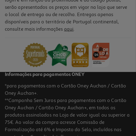
login e em função da proximidade e do código postal,
serão apresentados os preços em vigor na loja que serve
o local de entrega ou de recolha. Entregas apenas
disponíveis para o território de Portugal continental,
consulte mais informações
aqui
.
Informações para pagamentos ONEY
*para pagamentos com o Cartão Oney Auchan / Cartão
Oney Auchan+.
**Campanha Sem Juros para pagamentos com o Cartão
Oney Auchan / Cartão Oney Auchan+, em todos os
produtos assinalados na Loja de valor igual ou superior a
75€. Ao valor da compra acresce Comissão de
Formalização até 6% e Imposto do Selo, incluídos nas