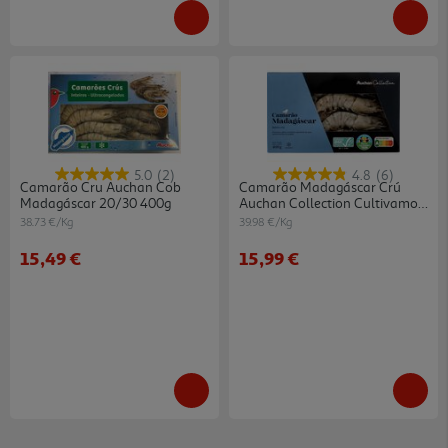
5.0
(2)
4.8
(6)
Camarão Cru Auchan Cob
Camarão Madagáscar Crú
Madagáscar 20/30 400g
Auchan Collection Cultivamos
O Bom Asc 10/20 400g
38.73 €/Kg
39.98 €/Kg
15,49 €
15,99 €