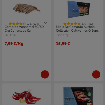
4.4
(40)
4.9
(14)
Camarão Vannamei 60/80
Miolo De Camarão Auchan
Cru Congelado Kg
Collection Cultivamos O Bom
Madagáscar 70/90 Asc 400g
1.60 €/un
39.98 €/Kg
7,99 €
/Kg
15,99 €