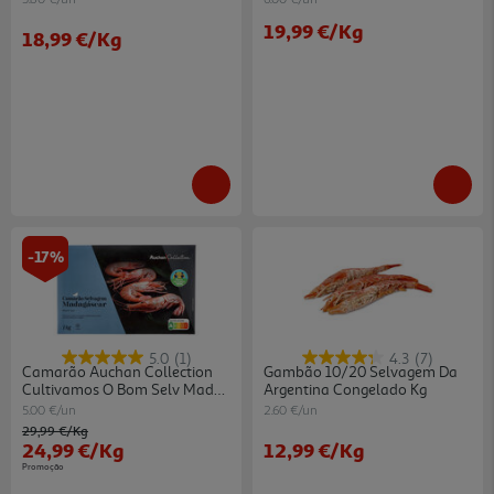
19,99 €
/Kg
18,99 €
/Kg
-17%
5.0
(1)
4.3
(7)
Camarão Auchan Collection
Gambão 10/20 Selvagem Da
Cultivamos O Bom Selv Madag
Argentina Congelado Kg
20/30 Cong Kg
5.00 €/un
2.60 €/un
Price reduced from
to
29,99 €
/Kg
24,99 €
/Kg
12,99 €
/Kg
Promoção