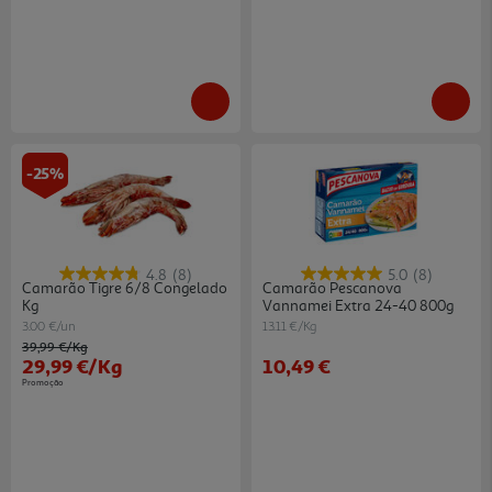
-25%
4.8
(8)
5.0
(8)
Camarão Tigre 6/8 Congelado
Camarão Pescanova
Kg
Vannamei Extra 24-40 800g
3.00 €/un
13.11 €/Kg
Price reduced from
to
39,99 €
/Kg
29,99 €
/Kg
10,49 €
Promoção