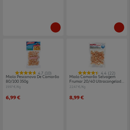
4.7
(10)
4.4
(22)
Miolo Pescanova De Camarão
Miolo Camarão Selvagem
80/100 350g
Frumar 20/40 Ultracongelado
400 Gr
19.97 €/Kg
22.47 €/Kg
6,99 €
8,99 €