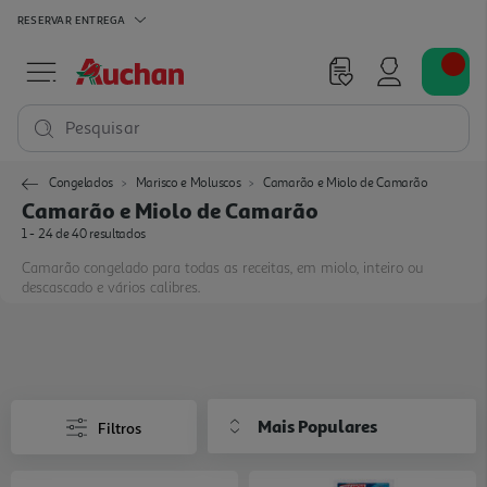
RESERVAR
ENTREGA
Pesquisar
Congelados
Marisco e Moluscos
Camarão e Miolo de Camarão
Camarão e Miolo de Camarão
1 - 24 de 40 resultados
Camarão congelado para todas as receitas, em miolo, inteiro ou
descascado e vários calibres.
Mais Populares
Filtros