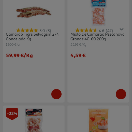
5.0
(3)
4.6
(47)
Camarão Tigre Selvagem 2/4
Miolo De Camarão Pescanova
Congelado Kg
Grande 40-60 200g
15.00 €/un
22.95 €/Kg
59,99 €
/Kg
4,59 €
-22%