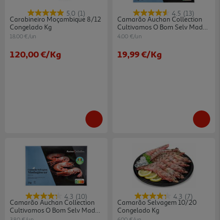
5.0
(1)
4.5
(13)
Carabineiro Moçambique 8/12
Camarão Auchan Collection
Congelado Kg
Cultivamos O Bom Selv Madag
40/60 Cong Kg
18.00 €/un
4.00 €/un
120,00 €
/Kg
19,99 €
/Kg
4.3
(10)
4.3
(7)
Camarão Auchan Collection
Camarão Selvagem 10/20
Cultivamos O Bom Selv Madag
Congelado Kg
60/80 Cong Kg
3.80 €/un
6.00 €/un