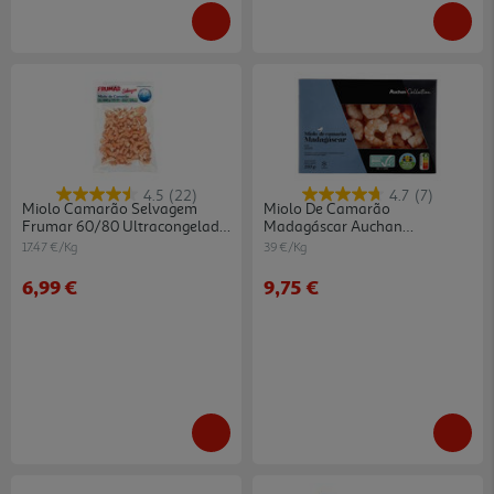
4.5
(22)
4.7
(7)
Miolo Camarão Selvagem
Miolo De Camarão
Frumar 60/80 Ultracongelado
Madagáscar Auchan
400g
Collection Cultivamos O Bom
17.47 €/Kg
39 €/Kg
Crú 110/175 Asc 250g
6,99 €
9,75 €