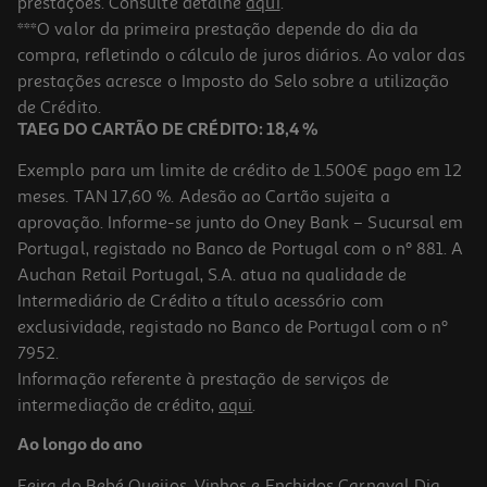
prestações. Consulte detalhe
aqui
.
***O valor da primeira prestação depende do dia da
compra, refletindo o cálculo de juros diários. Ao valor das
prestações acresce o Imposto do Selo sobre a utilização
de Crédito.
TAEG DO CARTÃO DE CRÉDITO: 18,4 %
Exemplo para um limite de crédito de 1.500€ pago em 12
meses. TAN 17,60 %. Adesão ao Cartão sujeita a
aprovação. Informe-se junto do Oney Bank – Sucursal em
Portugal, registado no Banco de Portugal com o nº 881. A
Auchan Retail Portugal, S.A. atua na qualidade de
Intermediário de Crédito a título acessório com
exclusividade, registado no Banco de Portugal com o nº
7952.
Informação referente à prestação de serviços de
intermediação de crédito,
aqui
.
Ao longo do ano
Feira do Bebé
Queijos, Vinhos e Enchidos
Carnaval
Dia