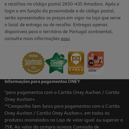
e recolhas no código postal 2650-435 Amadora. Após o
login e em função da proximidade e do código postal,
-10%
serão apresentados os preços em vigor na loja que serve
o local de entrega ou de recolha. Entregas apenas
disponíveis para o território de Portugal continental,
consulte mais informações
aqui
.
Livro Stitch! Mangá 1
10.71 €/un
11,90 €
PVP de editor
10,71 €
Informações para pagamentos ONEY
*para pagamentos com o Cartão Oney Auchan / Cartão
Oney Auchan+.
**Campanha Sem Juros para pagamentos com o Cartão
Oney Auchan / Cartão Oney Auchan+, em todos os
-10%
produtos assinalados na Loja de valor igual ou superior a
75€. Ao valor da compra acresce Comissão de