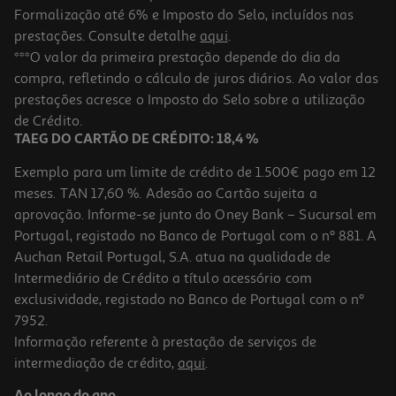
Formalização até 6% e Imposto do Selo, incluídos nas
prestações. Consulte detalhe
aqui
.
Livro Stitch! Mangá 2
***O valor da primeira prestação depende do dia da
compra, refletindo o cálculo de juros diários. Ao valor das
10.71 €/un
prestações acresce o Imposto do Selo sobre a utilização
11,90 €
PVP de editor
10,71 €
de Crédito.
TAEG DO CARTÃO DE CRÉDITO: 18,4 %
Exemplo para um limite de crédito de 1.500€ pago em 12
meses. TAN 17,60 %. Adesão ao Cartão sujeita a
aprovação. Informe-se junto do Oney Bank – Sucursal em
Portugal, registado no Banco de Portugal com o nº 881. A
Auchan Retail Portugal, S.A. atua na qualidade de
Intermediário de Crédito a título acessório com
-10%
exclusividade, registado no Banco de Portugal com o nº
7952.
Informação referente à prestação de serviços de
intermediação de crédito,
aqui
.
Livro Max E Chaffy - À Procura Do Chaffy De Gelo!
Ao longo do ano