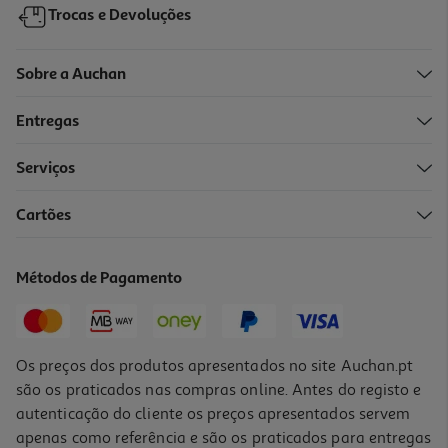
Trocas e Devoluções
Sobre a Auchan
Entregas
-10%
Serviços
Cartões
Livro Um Livro Esquecido Num Banco
20.61 €/un
Métodos de Pagamento
22,90 €
PVP de editor
20,61 €
Os preços dos produtos apresentados no site Auchan.pt
são os praticados nas compras online. Antes do registo e
autenticação do cliente os preços apresentados servem
apenas como referência e são os praticados para entregas