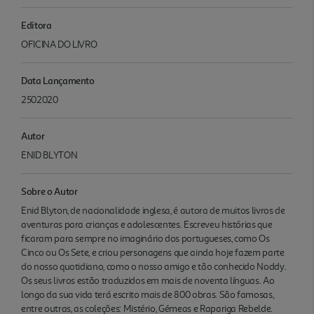
Editora
OFICINA DO LIVRO
Data Lançamento
2502020
Autor
ENID BLYTON
Sobre o Autor
Enid Blyton, de nacionalidade inglesa, é autora de muitos livros de
aventuras para crianças e adolescentes. Escreveu histórias que
ficaram para sempre no imaginário dos portugueses, como Os
Cinco ou Os Sete, e criou personagens que ainda hoje fazem parte
do nosso quotidiano, como o nosso amigo e tão conhecido Noddy.
Os seus livros estão traduzidos em mais de noventa línguas. Ao
longo da sua vida terá escrito mais de 800 obras. São famosas,
entre outras, as coleções: Mistério, Gémeas e Rapariga Rebelde.