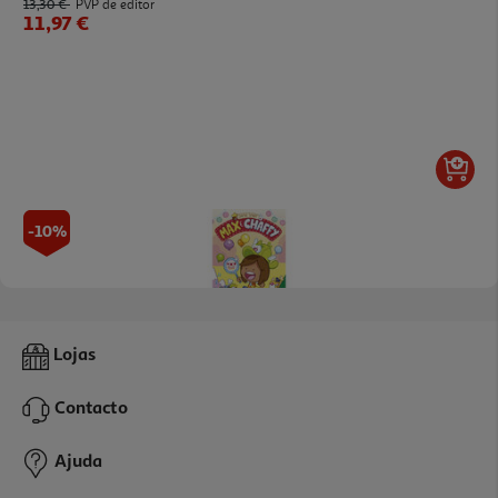
13,30 €
PVP de editor
11,97 €
-10%
Livro Max E Chaffy - O Grande Mistério Do Cupcake!
Lojas
11.97 €/un
13,30 €
PVP de editor
Contacto
11,97 €
Ajuda