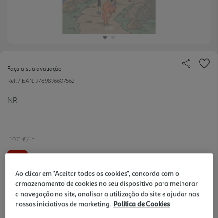
Faça a sua avaliação
Ref. / EAN:
9789896607562
NR.
10.71 €/un
-2%
Ao clicar em "Aceitar todos os cookies", concorda com o
10,90 €
PVP de editor
armazenamento de cookies no seu dispositivo para melhorar
10,71 €
a navegação no site, analisar a utilização do site e ajudar nas
nossas iniciativas de marketing.
Política de Cookies
Notas de preparação