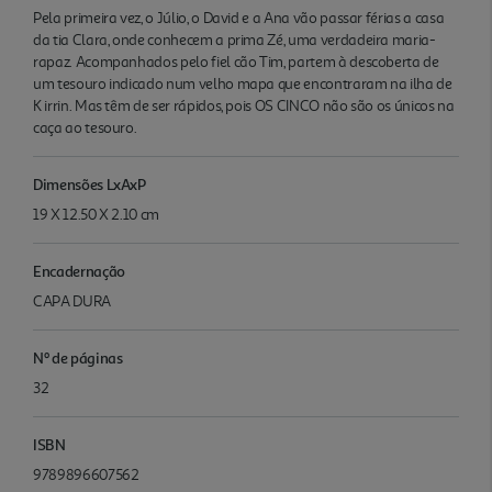
Pela primeira vez, o Júlio, o David e a Ana vão passar férias a casa
da tia Clara, onde conhecem a prima Zé, uma verdadeira maria-
rapaz. Acompanhados pelo fiel cão Tim, partem à descoberta de
um tesouro indicado num velho mapa que encontraram na ilha de
K irrin. Mas têm de ser rápidos, pois OS CINCO não são os únicos na
caça ao tesouro.
Dimensões LxAxP
19 X 12.50 X 2.10 cm
Encadernação
CAPA DURA
Nº de páginas
32
ISBN
9789896607562