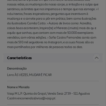
nossas vidas, as mudanças do nosso corpo, a irritação e a culpa que
sentimos, os limites que nos impomos e o tempo que nos esmaga. > I
nclui textos, frases inspiradoras, perguntas que incentivam à
mudança e o convite para a pôr em prática, bem como ilustrações
da ilustradora Camila Catto. > Autora de livros como: Acredita,
coisas boas acontecem, Inspira(te) e Mereces (muito) mais do qu e
aquilo que sonhas, que contam com mais de 50.000 exemplares
vendidos, com várias edições. > Sofia Castro Fernandes conta com
mais de 593 mil seguidores no Instagram, e as suas frases são as
mais partilhadas por milhares de pessoas todos os dias.
Características
Denominação
Livro ÀS VEZES, MUDAR É FICAR
Nome e Morada
Vasp M.L.P. Quinta do Grajal, Venda Seca 2739 - 511 Agualva
Cacém encomendaslivros@vasp.pt