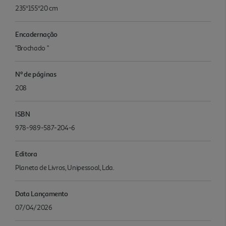
235*155*20 cm
Encadernação
"Brochado "
Nº de páginas
208
ISBN
978-989-587-204-6
Editora
Planeta de Livros, Unipessoal, Lda.
Data Lançamento
07/04/2026