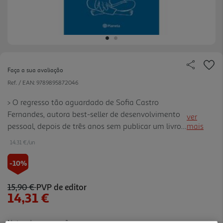
Faça a sua avaliação
Ref. / EAN:
9789895872046
> O regresso tão aguardado de Sofia Castro
Fernandes, autora best-seller de desenvolvimento
ver
pessoal, depois de três anos sem publicar um livro.
mais
> Um livro pessoal e intimista, no qual faz uma
14.31 €/un
reflexão sobre a vida e partilha a sua jornada de
mudança, escr evendo sobre as fases que muitas
-10%
mulheres atravessam em silêncio, como a pressa
em que vivemos, a funcionalidade das nossas
15,90 €
PVP de editor
14,31 €
vidas, as mudanças do nosso corpo, a irritação e a
culpa que sentimos, os limites que nos impomos e
o tempo que nos esmaga. > I nclui textos, frases
Notas de preparação