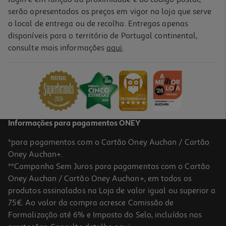
serão apresentados os preços em vigor na loja que serve
o local de entrega ou de recolha. Entregas apenas
disponíveis para o território de Portugal continental,
consulte mais informações
aqui
.
Livro Muda A Tua Vibração Muda A Tua Vida De Patrícia
Domingos
15.98 €/un
17,75 €
PVP de editor
15,98 €
Informações para pagamentos ONEY
*para pagamentos com o Cartão Oney Auchan / Cartão
Oney Auchan+.
**Campanha Sem Juros para pagamentos com o Cartão
Oney Auchan / Cartão Oney Auchan+, em todos os
-10%
produtos assinalados na Loja de valor igual ou superior a
75€. Ao valor da compra acresce Comissão de
Formalização até 6% e Imposto do Selo, incluídos nas