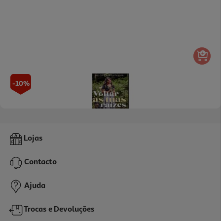
-10%
Livro Voltar Às Tuas Raízes
Lojas
16.11 €/un
17,90 €
PVP de editor
Contacto
16,11 €
Ajuda
Trocas e Devoluções