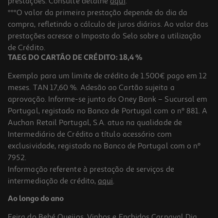
prestações. Consulte detalhe
aqui
.
Livro Corte De Espinhos E Rosas - Livro De Colorir De Sarah J.
***O valor da primeira prestação depende do dia da
Maas
compra, refletindo o cálculo de juros diários. Ao valor das
14.31 €/un
prestações acresce o Imposto do Selo sobre a utilização
15,90 €
PVP de editor
14,31 €
de Crédito.
TAEG DO CARTÃO DE CRÉDITO: 18,4 %
Exemplo para um limite de crédito de 1.500€ pago em 12
meses. TAN 17,60 %. Adesão ao Cartão sujeita a
aprovação. Informe-se junto do Oney Bank – Sucursal em
Portugal, registado no Banco de Portugal com o nº 881. A
Auchan Retail Portugal, S.A. atua na qualidade de
Intermediário de Crédito a título acessório com
-10%
exclusividade, registado no Banco de Portugal com o nº
7952.
Informação referente à prestação de serviços de
intermediação de crédito,
aqui
.
Livro O Poder De Deixar Ir De John Purkiss
Ao longo do ano
13.95 €/un
15,50 €
PVP de editor
Feira do Bebé
Queijos, Vinhos e Enchidos
Carnaval
Dia