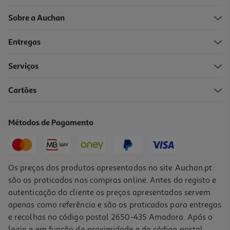
Sobre a Auchan
Entregas
-10%
Serviços
Cartões
Livro Conhece-Te A Ti E Aos Outros Com O Eneagrama De Sofia
Santos Rodrigues
14.85 €/un
Métodos de Pagamento
16,50 €
PVP de editor
14,85 €
Os preços dos produtos apresentados no site Auchan.pt
são os praticados nas compras online. Antes do registo e
autenticação do cliente os preços apresentados servem
apenas como referência e são os praticados para entregas
e recolhas no código postal 2650-435 Amadora. Após o
login e em função da proximidade e do código postal,
-10%