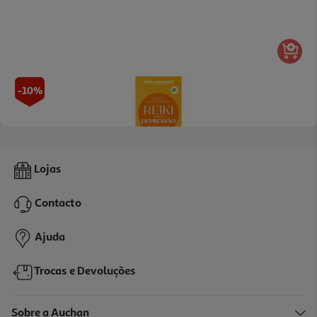
-10%
Livro Reiki Para A Depressão De João Magalhães
Lojas
15.08 €/un
16,75 €
PVP de editor
Contacto
15,08 €
Ajuda
Trocas e Devoluções
Sobre a Auchan