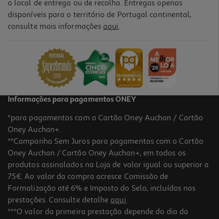
o local de entrega ou de recolha. Entregas apenas
disponíveis para o território de Portugal continental,
consulte mais informações
aqui
.
Livro Corte De Espinhos E Rosas - Livro De Colorir De Sarah J.
Maas
14.31 €/un
15,90 €
PVP de editor
14,31 €
Informações para pagamentos ONEY
*para pagamentos com o Cartão Oney Auchan / Cartão
Oney Auchan+.
**Campanha Sem Juros para pagamentos com o Cartão
Oney Auchan / Cartão Oney Auchan+, em todos os
-10%
produtos assinalados na Loja de valor igual ou superior a
75€. Ao valor da compra acresce Comissão de
Formalização até 6% e Imposto do Selo, incluídos nas
prestações. Consulte detalhe
aqui
.
Livro Como Educar Um Adolescente Com Confiança De Inês
***O valor da primeira prestação depende do dia da
Afonso Marques