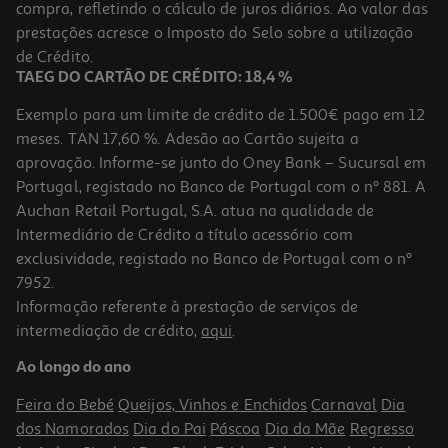
compra, refletindo o cálculo de juros diários. Ao valor das
16.11 €/un
prestações acresce o Imposto do Selo sobre a utilização
17,90 €
PVP de editor
16,11 €
de Crédito.
TAEG DO CARTÃO DE CRÉDITO: 18,4 %
Exemplo para um limite de crédito de 1.500€ pago em 12
meses. TAN 17,60 %. Adesão ao Cartão sujeita a
aprovação. Informe-se junto do Oney Bank – Sucursal em
Portugal, registado no Banco de Portugal com o nº 881. A
Auchan Retail Portugal, S.A. atua na qualidade de
Intermediário de Crédito a título acessório com
-10%
exclusividade, registado no Banco de Portugal com o nº
7952.
Informação referente à prestação de serviços de
intermediação de crédito,
aqui
.
Livro Conhece-Te A Ti E Aos Outros Com O Eneagrama De Sofia
Santos Rodrigues
Ao longo do ano
14.85 €/un
16,50 €
PVP de editor
Feira do Bebé
Queijos, Vinhos e Enchidos
Carnaval
Dia
14,85 €
dos Namorados
Dia do Pai
Páscoa
Dia da Mãe
Regresso