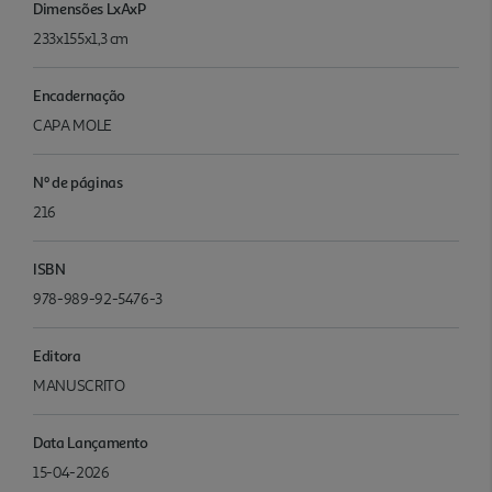
Dimensões LxAxP
233x155x1,3 cm
Encadernação
CAPA MOLE
Nº de páginas
216
ISBN
978-989-92-5476-3
Editora
MANUSCRITO
Data Lançamento
15-04-2026