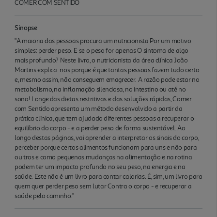
COMER COM SENTIDO
Sinopse
"A maioria das pessoas procura um nutricionista Por um motivo
simples: perder peso. E se o peso for apenas O sintoma de algo
mais profundo? Neste livro, o nutricionista da área clínica João
Martins explica-nos porque é que tantas pessoas fazem tudo certo
e, mesmo assim, não conseguem emagrecer. A razão pode estar no
metabolismo, na inflamação silenciosa, no intestino ou até no
sono! Longe das dietas restritivas e das soluções rápidas, Comer
com Sentido apresenta um método desenvolvido a partir da
prática clínica, que tem ajudado diferentes pessoas a recuperar o
equilíbrio do corpo - e a perder peso de forma sustentável. Ao
longo destas páginas, vai aprender a interpretar os sinais do corpo,
perceber porque certos alimentos funcionam para uns e não para
ou tros e como pequenas mudanças na alimentação e na rotina
podem ter um impacto profundo no seu peso, na energia e na
saúde. Este não é um livro para contar calorias. É, sim, um livro para
quem quer perder peso sem lutar Contra o corpo - e recuperar a
saúde pelo caminho."