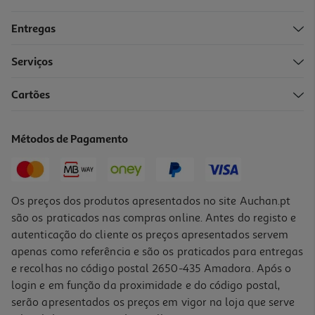
Entregas
-10%
Serviços
Cartões
Livro Saúde Dos Pés À Cabeça De Pedro Barreira E João Vasco
Barreira
15.93 €/un
Métodos de Pagamento
17,70 €
PVP de editor
15,93 €
Os preços dos produtos apresentados no site Auchan.pt
são os praticados nas compras online. Antes do registo e
autenticação do cliente os preços apresentados servem
apenas como referência e são os praticados para entregas
e recolhas no código postal 2650-435 Amadora. Após o
login e em função da proximidade e do código postal,
-10%
serão apresentados os preços em vigor na loja que serve