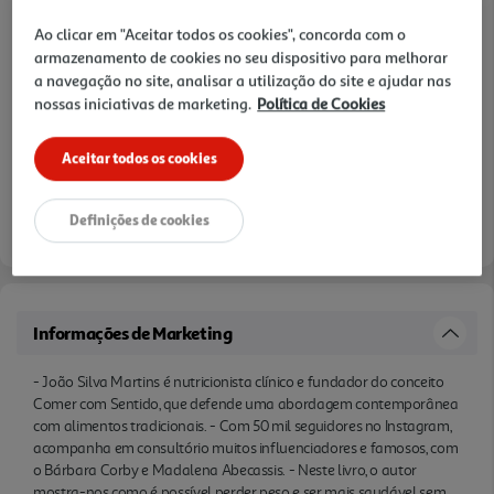
parte da nossa alimentação. mas nas doses
Ao clicar em "Aceitar todos os cookies", concorda com o
adequadas e nos momentos certos!
armazenamento de cookies no seu dispositivo para melhorar
a navegação no site, analisar a utilização do site e ajudar nas
nossas iniciativas de marketing.
Política de Cookies
Aceitar todos os cookies
Definições de cookies
Informações de Marketing
- João Silva Martins é nutricionista clínico e fundador do conceito
Comer com Sentido, que defende uma abordagem contemporânea
com alimentos tradicionais. - Com 50 mil seguidores no Instagram,
acompanha em consultório muitos influenciadores e famosos, com
o Bárbara Corby e Madalena Abecassis. - Neste livro, o autor
mostra-nos como é possível perder peso e ser mais saudável sem