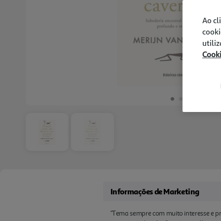
Ao cl
cooki
utili
Cook
Informações de Marketing
"Tema sempre com muito interesse e pro