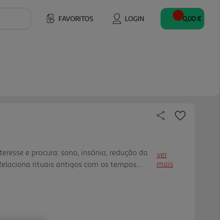
FAVORITOS
LOGIN
0,00 €
resse e procura: sono, insónia, redução da
ver
mais
Relaciona rituais antigos com os tempos
 soluções para melhoria da qualidade do
pelativo; Vendido para 15 países e tem
s países que publicaram."