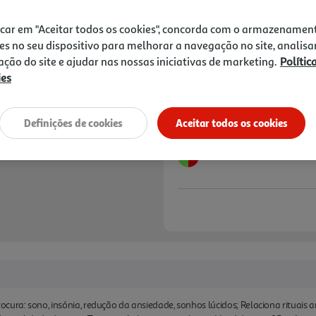
17,75 €
PVP de editor
15,98 €
icar em "Aceitar todos os cookies", concorda com o armazenamen
es no seu dispositivo para melhorar a navegação no site, analisa
Notas de preparação
zação do site e ajudar nas nossas iniciativas de marketing.
Polític
ies
Definições de cookies
Aceitar todos os cookies
cura: sono, insónia, redução da ansiedade, sonhos lúcidos; Relaciona rituais