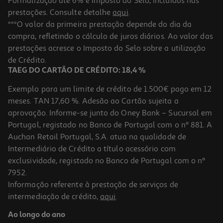
Formalização até 6% e Imposto do Selo, incluídos nas
prestações. Consulte detalhe
aqui
.
Saco Para Presente Auchan Tamanho S
***O valor da primeira prestação depende do dia da
compra, refletindo o cálculo de juros diários. Ao valor das
1.19 €/un
prestações acresce o Imposto do Selo sobre a utilização
1,19 €
de Crédito.
TAEG DO CARTÃO DE CRÉDITO: 18,4 %
Exemplo para um limite de crédito de 1.500€ pago em 12
meses. TAN 17,60 %. Adesão ao Cartão sujeita a
aprovação. Informe-se junto do Oney Bank – Sucursal em
Portugal, registado no Banco de Portugal com o nº 881. A
Auchan Retail Portugal, S.A. atua na qualidade de
Intermediário de Crédito a título acessório com
exclusividade, registado no Banco de Portugal com o nº
7952.
Informação referente à prestação de serviços de
intermediação de crédito,
aqui
.
Saco Para Presente Auchan Tamanho M
Ao longo do ano
1.59 €/un