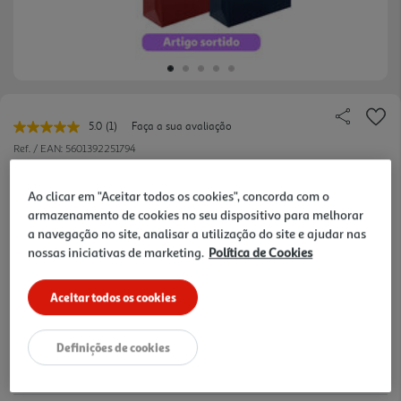
5.0
(1)
Faça a sua avaliação
Leu
uma
Ref. / EAN:
5601392251794
avaliação.
Link
1.39 €/un
para
Ao clicar em "Aceitar todos os cookies", concorda com o
a
armazenamento de cookies no seu dispositivo para melhorar
mesma
página.
a navegação no site, analisar a utilização do site e ajudar nas
1,39 €
nossas iniciativas de marketing.
Política de Cookies
Aceitar todos os cookies
Notas de preparação
Definições de cookies