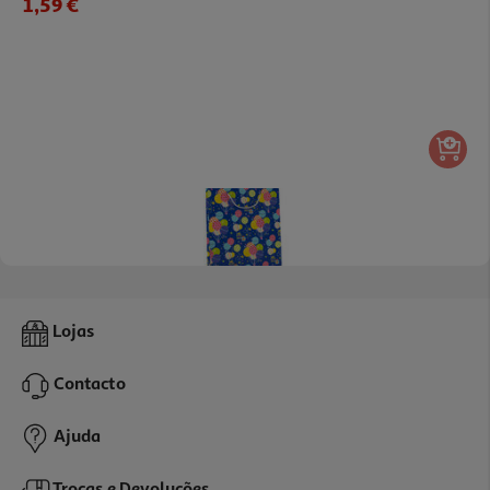
1,59 €
Saco Para Presente Auchan Infantil Tamanho L
Lojas
2.29 €/un
Contacto
2,29 €
Ajuda